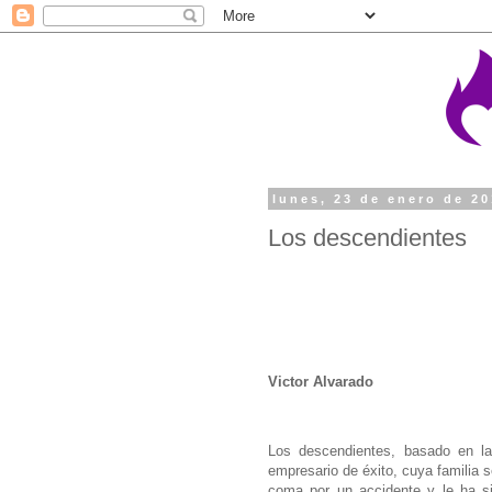
lunes, 23 de enero de 2
Los descendientes
Victor Alvarado
Los descendientes, basado en l
empresario de éxito, cuya familia s
coma por un accidente y le ha si