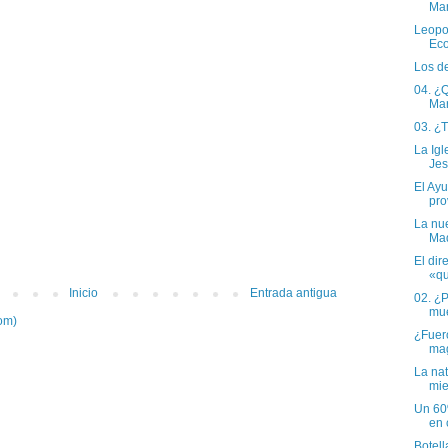
Ma
Leopo
Ec
Los d
04. ¿Q
Ma
03. ¿
La Igl
Jes
El Ay
pro
La nu
Mad
El dir
«qu
Inicio
Entrada antigua
02. ¿
mu
om)
¿Fuero
ma
La na
mie
Un 60
en 
Botell