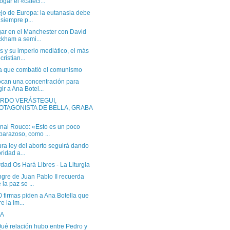
ogar el «cateci...
jo de Europa: la eutanasia debe
 siempre p...
gar en el Manchester con David
kham a semi...
 y su imperio mediático, el más
cristian...
ra que combatió el comunismo
can una concentración para
gir a Ana Botel...
RDO VERÁSTEGUI,
OTAGONISTA DE BELLA, GRABA
nal Rouco: «Esto es un poco
arazoso, como ...
ura ley del aborto seguirá dando
oridad a...
dad Os Hará Libres - La Liturgia
gre de Juan Pablo II recuerda
 la paz se ...
 firmas piden a Ana Botella que
re la im...
 A
ué relación hubo entre Pedro y