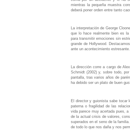
mientras la pequeña muestra con
deberá poner orden entre tanto cao
La interpretación de George Cloon
que lo hace realmente bien es la
para transmitir emociones sin estr
grande de Hollywood. Destacamos 
ante un acontecimiento estresante.
La dirección corre a cargo de Ale
Schmidt (2002) y, sobre todo, por
pantalla, tras varios años de paré
ha debido ser un plato de buen gus
El director y guionista sabe tocar 
paterna o fragilidad de las relac
vida parece muy acertada pues, a p
de la actual crisis de valores, co
superados en el seno de la familia
de todo lo que nos daña y nos per