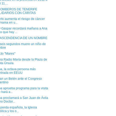
 11....
BOMBEROS DE TENERIFE
LIDARIOS CON CÁRITAS
rto aumenta el riesgo de cáncer
mama en u...
y Gaspar recordará mañana a Ana
o que hay ...
RASCENDENCIA DE UN NOMBRE
seis segundos muere un niño de
mbre
cto "Mares"
a Radio María desde la Plaza de
ta Úrsula.
pa, la octava persona más
mirada en EEUU
n un Belén ante el Congreso
entino
a aprueba programa para la visita
 hará a...
pa proclamará a San Juan de Ávila
o Doctor...
uierda española, la Iglesia
ólica y los o...