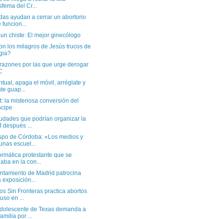
sfema del Cr...
das ayudan a cerrar un abortorio
 funcion...
un chiste: El mejor ginecólogo
n los milagros de Jesús trucos de
gia?
razones por las que urge derogar
C
tual, apaga el móvil, arréglate y
te guap...
: la misteriosa conversión del
ncipe
iudades que podrían organizar la
 después ...
ispo de Córdoba: «Los medios y
unas escuel...
ormática protestante que se
aba en la con...
untamiento de Madrid patrocina
 exposición...
s Sin Fronteras practica abortos
luso en ...
dolescente de Texas demanda a
amilia por ...