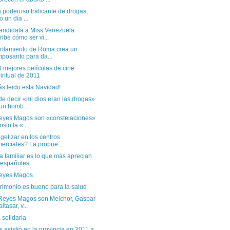
 poderoso traficante de drogas,
o un día ...
andidata a Miss Venezuela
ribe cómo ser vi...
untamiento de Roma crea un
posanto para da...
 mejores películas de cine
iritual de 2011
s leido esta Navidad!
e decir «mi dios eran las drogas»
un homb...
eyes Magos son «constelaciones»
isto la «...
elizar en los centros
erciales? La propue...
a familiar es lo que más aprecian
 españoles
eyes Magos
rimonio es bueno para la salud
Reyes Magos son Melchor, Gaspar
ltasar, v...
solidaria
s asistió en la provincia en 2011 a