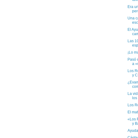
Era un
per
Una c
esc
El Ay
cam
Las 10
esp
¡Lo má
Pasó d
a «
Los R
y Cr
¿Evang
com
La vid
los
Los R
El mat
«Los 
y Ba
Ayuda 
Cárita