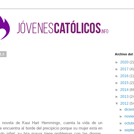
012
Archivo del
►
2020
(2)
►
2017
(4)
►
2016
(1)
►
2015
(2)
►
2014
(6
►
2013
(2
▼
2012
(5
►
dici
►
novi
a novela de Kaui Hart Hemmings, cuenta la vida de un
►
octub
e encuentra al borde del precipicio porque su mujer está en
►
sept
do infiel; su hija mayor tiene problemas con las drogas,