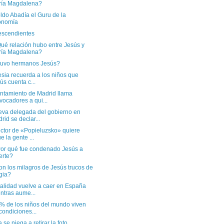
ría Magdalena?
ldo Abadía el Guru de la
onomía
escendientes
ué relación hubo entre Jesús y
ría Magdalena?
Tuvo hermanos Jesús?
esia recuerda a los niños que
ús cuenta c...
untamiento de Madrid llama
vocadores a qui...
eva delegada del gobierno en
rid se declar...
ector de «Popieluzsko» quiere
e la gente ...
Por qué fue condenado Jesús a
erte?
n los milagros de Jesús trucos de
gia?
talidad vuelve a caer en España
ntras aume...
% de los niños del mundo viven
condiciones...
a se niega a retirar la foto