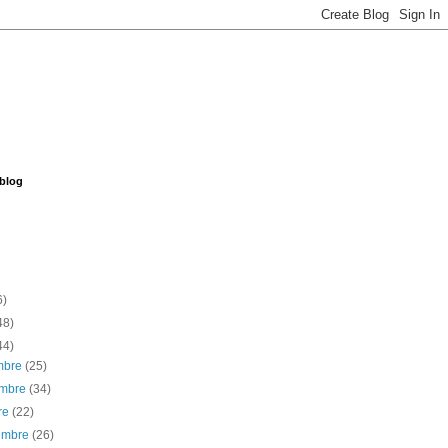
 blog
6)
48)
44)
embre
(25)
embre
(34)
re
(22)
iembre
(26)