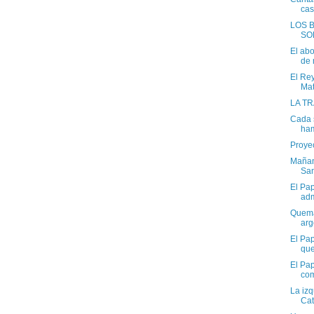
casi
LOS 
SO
El abo
de 
El Re
Mat
LA T
Cada 
ha
Proye
Mañan
San
El Pa
ad
Quema
arg
El Pap
que
El Pa
com
La izq
Cat