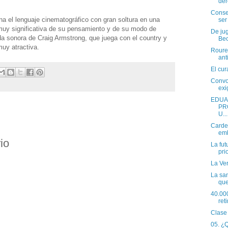
der
Conse
a el lenguaje cinematográfico con gran soltura en una
ser
 muy significativa de su pensamiento y de su modo de
De ju
nda sonora de Craig Armstrong, que juega con el country y
Bec
uy atractiva.
Roures
anti
El cu
Convo
exi
EDUA
PR
U...
Carde
emb
io
La fut
pri
La Ver
La san
que
40.000
reti
Clase
05. ¿Q