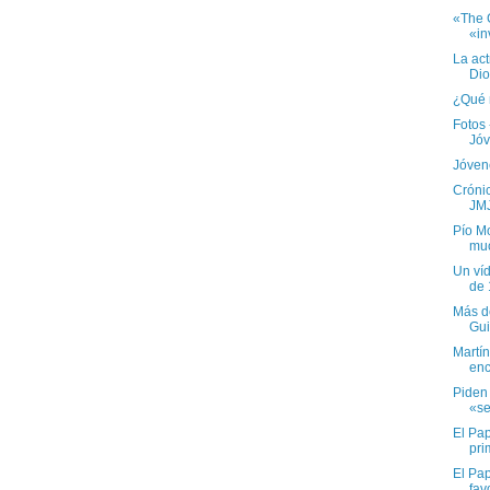
«The 
«in
La ac
Dio
¿Qué 
Fotos
Jóv
Jóven
Cróni
JMJ
Pío Mo
muc
Un ví
de 
Más d
Gui
Martín
enc
Piden 
«se
El Pap
pri
El Pa
fav