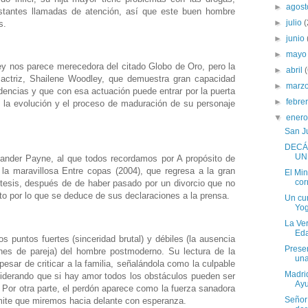
►
agos
stantes llamadas de atención, así que este buen hombre
►
julio
(
s.
►
junio
►
may
ey nos parece merecedora del citado Globo de Oro, pero la
►
abril
 actriz, Shailene Woodley, que demuestra gran capacidad
►
marz
idencias y que con esa actuación puede entrar por la puerta
►
febre
la evolución y el proceso de maduración de su personaje
▼
ener
San J
DECÁ
UN
xander Payne, al que todos recordamos por A propósito de
 la maravillosa Entre copas (2004), que regresa a la gran
El Min
cor
ntesis, después de de haber pasado por un divorcio que no
to por lo que se deduce de sus declaraciones a la prensa.
Un cur
Yog
La Ver
Eda
los puntos fuertes (sinceridad brutal) y débiles (la ausencia
Prese
iones de pareja) del hombre postmoderno. Su lectura de la
una
esar de criticar a la familia, señalándola como la culpable
Madrid
nsiderando que si hay amor todos los obstáculos pueden ser
Ayu
. Por otra parte, el perdón aparece como la fuerza sanadora
Señor
mite que miremos hacia delante con esperanza.