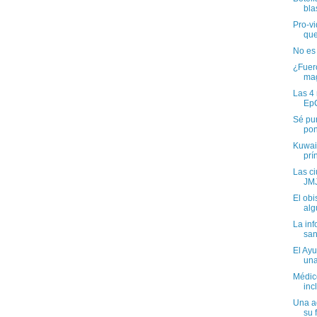
bla
Pro-vi
que
No es 
¿Fuero
ma
Las 4 
Ep
Sé pun
pon
Kuwait
prí
Las c
JMJ
El ob
alg
La inf
san
El Ay
una
Médico
inc
Una a
su f