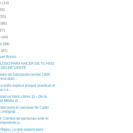
to
(14)
26)
(55)
o
(86)
(67)
o
(44)
ro
(58)
o
(87)
uan Bosco
LOGO PARA HACER DE TU HIJO
 DELINCUENTE
istro de Educación recibe 1000
reos diari...
a indio explica porqué practicar el
a o e...
dad os hará Libres 11 - De la
d Media al ...
ntan para el carnaval de Cádiz
 chirigota ...
: Cientos de personas ante el
ntamiento p...
 Rajoy, ¿a qué espera para