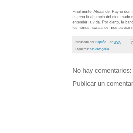
Finalmente, Alexander Payne domin
escena final propia del cine mudo
entender la vida. Por cierto, la ba
los ritmos hawaianos, nos parece m
Publicado por
España...
en
4:24
Etiquetas:
Sin categoría
No hay comentarios:
Publicar un comentar