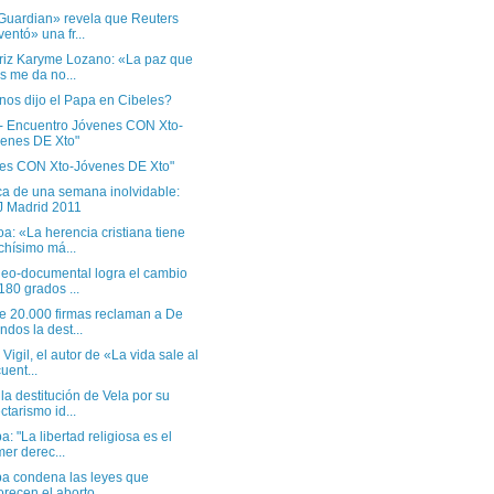
Guardian» revela que Reuters
ventó» una fr...
triz Karyme Lozano: «La paz que
s me da no...
nos dijo el Papa en Cibeles?
 - Encuentro Jóvenes CON Xto-
enes DE Xto"
es CON Xto-Jóvenes DE Xto"
ca de una semana inolvidable:
 Madrid 2011
a: «La herencia cristiana tiene
hísimo má...
deo-documental logra el cambio
180 grados ...
e 20.000 firmas reclaman a De
ndos la dest...
 Vigil, el autor de «La vida sale al
uent...
la destitución de Vela por su
ctarismo id...
a: "La libertad religiosa es el
mer derec...
pa condena las leyes que
orecen el aborto ...