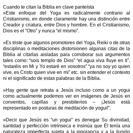
Cuando te citan la Biblia en clave panteísta
»Este enfoque del Yoga es radicalmente contrario al
Cristianismo, en donde claramente hay una distinción entre
Creador y criatura, entre Dios y hombre. En el Cristianismo,
Dios es el “Otro” y nunca “el mismo”.
»Es triste que algunos promotores del Yoga, Reiki o de otras
disciplinas o meditaciones distorsionen algunas citas de la
Biblia al citarlas aisladas para corroborar sus argumentos
tales como: “sois templo de Dios” “el agua viva fluye en ti”,
“estaréis en Mi y Yo estaré en vosotros” “ya no soy yo quien
vive, es Cristo quien vive en mi” etc. sin entender el contexto
ni el significado de estas palabras de la Biblia.
»Hay gente que retrata a Jesús incluso como a un yogui
como actualmente podemos ver en imágenes de Jesús en
conventos, capillas y presbiterios – ¡Jesús está
representado en posturas de meditación de yogui!”.
»Decir que Jesús es “un yogui” es denegar Su divinidad,
santidad y perfección intrínseca e insinúa que Él tenía una
naturaleza imperfecta sujeta a la ignorancia y a la ilusión