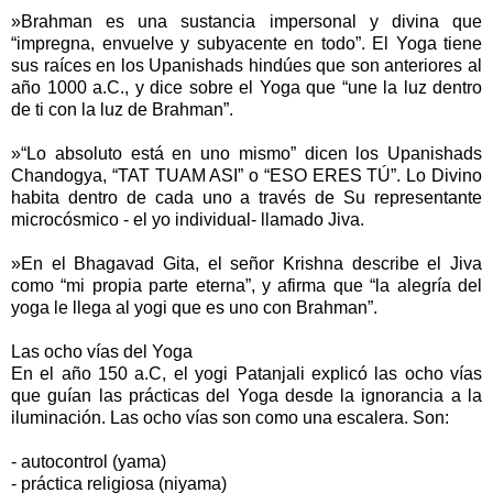
»Brahman es una sustancia impersonal y divina que
“impregna, envuelve y subyacente en todo”. El Yoga tiene
sus raíces en los Upanishads hindúes que son anteriores al
año 1000 a.C., y dice sobre el Yoga que “une la luz dentro
de ti con la luz de Brahman”.
»“Lo absoluto está en uno mismo” dicen los Upanishads
Chandogya, “TAT TUAM ASI” o “ESO ERES TÚ”. Lo Divino
habita dentro de cada uno a través de Su representante
microcósmico - el yo individual- llamado Jiva.
»En el Bhagavad Gita, el señor Krishna describe el Jiva
como “mi propia parte eterna”, y afirma que “la alegría del
yoga le llega al yogi que es uno con Brahman”.
Las ocho vías del Yoga
En el año 150 a.C, el yogi Patanjali explicó las ocho vías
que guían las prácticas del Yoga desde la ignorancia a la
iluminación. Las ocho vías son como una escalera. Son:
- autocontrol (yama)
- práctica religiosa (niyama)