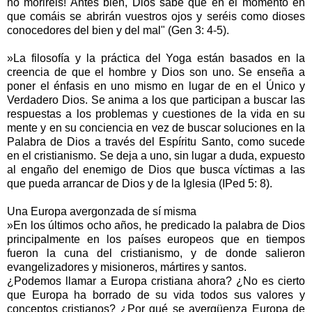
no moriréis! Antes bien, Dios sabe que en el momento en
que comáis se abrirán vuestros ojos y seréis como dioses
conocedores del bien y del mal" (Gen 3: 4-5).
»La filosofía y la práctica del Yoga están basados en la
creencia de que el hombre y Dios son uno. Se enseña a
poner el énfasis en uno mismo en lugar de en el Único y
Verdadero Dios. Se anima a los que participan a buscar las
respuestas a los problemas y cuestiones de la vida en su
mente y en su conciencia en vez de buscar soluciones en la
Palabra de Dios a través del Espíritu Santo, como sucede
en el cristianismo. Se deja a uno, sin lugar a duda, expuesto
al engaño del enemigo de Dios que busca víctimas a las
que pueda arrancar de Dios y de la Iglesia (IPed 5: 8).
Una Europa avergonzada de sí misma
»En los últimos ocho años, he predicado la palabra de Dios
principalmente en los países europeos que en tiempos
fueron la cuna del cristianismo, y de donde salieron
evangelizadores y misioneros, mártires y santos.
¿Podemos llamar a Europa cristiana ahora? ¿No es cierto
que Europa ha borrado de su vida todos sus valores y
conceptos cristianos? ¿Por qué se avergüenza Europa de