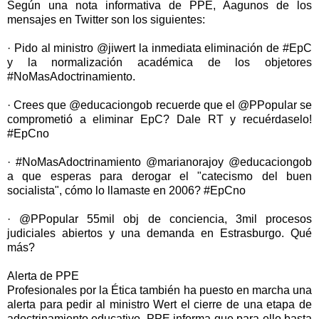
Según una nota informativa de PPE, Aagunos de los
mensajes en Twitter son los siguientes:
· Pido al ministro @jiwert la inmediata eliminación de #EpC
y la normalización académica de los objetores
#NoMasAdoctrinamiento.
· Crees que @educaciongob recuerde que el @PPopular se
comprometió a eliminar EpC? Dale RT y recuérdaselo!
#EpCno
· #NoMasAdoctrinamiento @marianorajoy @educaciongob
a que esperas para derogar el "catecismo del buen
socialista", cómo lo llamaste en 2006? #EpCno
· @PPopular 55mil obj de conciencia, 3mil procesos
judiciales abiertos y una demanda en Estrasburgo. Qué
más?
Alerta de PPE
Profesionales por la Ética también ha puesto en marcha una
alerta para pedir al ministro Wert el cierre de una etapa de
adoctrinamiento educativo. PPE informa que para ello basta