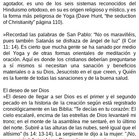
agotador, es uno de los seis sistemas reconocidos del
Hinduismo ortodoxo, en su es origen religioso y místico, y es
la forma más peligrosa de Yoga (Dave Hunt, “the seduction
of Christianity” página 110).
»Recordad las palabras de San Pablo: “No os maravilléis,
pues también Satanás se disfraza de ángel de luz” (II Cor
11: 14). Es cierto que mucha gente se ha sanado por medio
del Yoga y de otras formas orientales de meditación y
oración. Aquí es donde los cristianos deberían preguntarse
a sí mismos si necesitan una sanación y beneficios
materiales o a su Dios, Jesucristo en el que creen, y Quién
es la fuente de todas las sanaciones y de la buena salud.
El deseo de ser Dios
»El deseo de llegar a ser Dios es el primer y el segundo
pecado en la historia de la creación según está registrado
cronológicamente en las Biblia: “Te decías en tu corazón: El
cielo escalaré, encima de las estrellas de Dios levantaré mi
trono; en el monte de la asamblea me sentaré, en lo último
del norte. Subiré a las alturas de las nubes, seré igual que el
altísimo” (Is 14: 13-14). La serpiente le dijo a la mujer: "¡No,