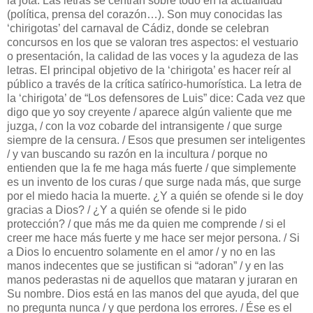
la jota. Las letras se centran sobre todo en la actualidad
(política, prensa del corazón…). Son muy conocidas las
‘chirigotas’ del carnaval de Cádiz, donde se celebran
concursos en los que se valoran tres aspectos: el vestuario
o presentación, la calidad de las voces y la agudeza de las
letras. El principal objetivo de la ‘chirigota’ es hacer reír al
público a través de la crítica satírico-humorística. La letra de
la ‘chirigota’ de “Los defensores de Luis” dice: Cada vez que
digo que yo soy creyente / aparece algún valiente que me
juzga, / con la voz cobarde del intransigente / que surge
siempre de la censura. / Esos que presumen ser inteligentes
/ y van buscando su razón en la incultura / porque no
entienden que la fe me haga más fuerte / que simplemente
es un invento de los curas / que surge nada más, que surge
por el miedo hacia la muerte. ¿Y a quién se ofende si le doy
gracias a Dios? / ¿Y a quién se ofende si le pido
protección? / que más me da quien me comprende / si el
creer me hace más fuerte y me hace ser mejor persona. / Si
a Dios lo encuentro solamente en el amor / y no en las
manos indecentes que se justifican si “adoran” / y en las
manos pederastas ni de aquellos que mataran y juraran en
Su nombre. Dios está en las manos del que ayuda, del que
no pregunta nunca / y que perdona los errores. / Ése es el