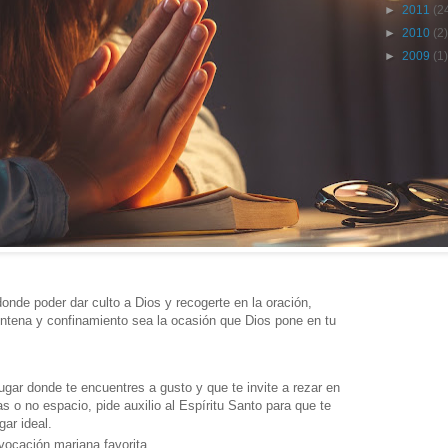
►
2011
(2
►
2010
(2)
►
2009
(1)
donde poder dar culto a Dios y recogerte en la oración,
ntena y confinamiento sea la ocasión que Dios pone en tu
lugar donde te encuentres a gusto y que te invite a rezar en
 o no espacio, pide auxilio al Espíritu Santo para que te
ugar ideal.
vocación mariana favorita.