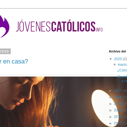
2020
Archivo del
▼
2020
(2)
r en casa?
▼
marz
¿Cómo
Oraci
y c
►
2017
(4)
►
2016
(1)
►
2015
(2)
►
2014
(6
►
2013
(2
►
2012
(5