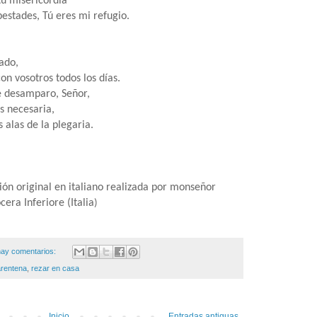
tu misericordia
estades, Tú eres mi refugio.
ado,
on vosotros todos los días.
de desamparo, Señor,
es necesaria,
s alas de la plegaria.
ión original en italiano realizada por monseñor
era Inferiore (Italia
)
ay comentarios:
arentena
,
rezar en casa
Inicio
Entradas antiguas