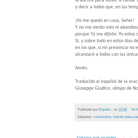
la aurora para volver a cantar 
y decir a todos que, en las temp
¡Yo me quedo en casa, Señor!
Y no me siento solo ni abandon
porque Tú me dijiste: Yo estoy c
Sí, y sobre todo en estos días 
en los que, si mi presencia no 
alcanzaré a todos con las única
Amén.
Traducido al español de la orac
Giuseppe Giudice, obispo de Noc
Publicado por
España...
en
10:00
No h
Etiquetas:
coronavirus
,
oración para cu
Entradas más recientes