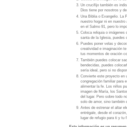
Un crucifijo también es indi
Dios tiene por nosotros y de
Una Biblia o Evangelio. La P
nuestro hogar ni en nuestro a
en el Salmo 91, pero lo impo
Coloca reliquia o imágenes d
santa de la Iglesia, puedes 
Puedes poner velas y decorar
creatividad e imaginación t
tus momentos de oración co
También puedes colocar sac
bendecidas, puedes colocarl
sería ideal, pero si no disp
Convierte este proyecto en u
congregación familiar para e
alimentar la fe. Los niños 
imagen de María, los Santos,
del lugar. Pero sobre todo no
solo de amor, sino también 
Antes de estrenar el altar e
entrégale, desde el corazón
lugar de refugio para ti y tu 
Esta información es un resumen