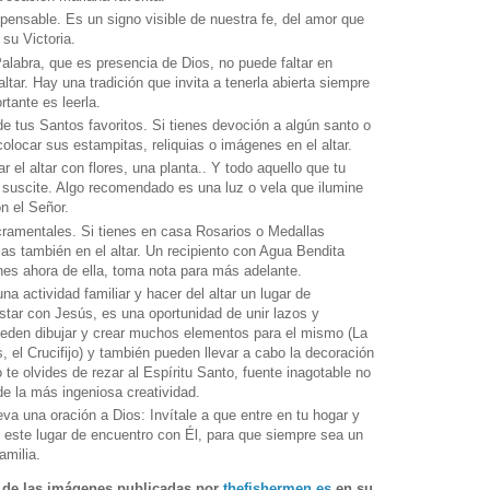
spensable. Es un signo visible de nuestra fe, del amor que
 su Victoria.
alabra, que es presencia de Dios, no puede faltar en
ltar. Hay una tradición que invita a tenerla abierta siempre
rtante es leerla.
e tus Santos favoritos. Si tienes devoción a algún santo o
colocar sus estampitas, reliquias o imágenes en el altar.
 el altar con flores, una planta.. Y todo aquello que tu
e suscite. Algo recomendado es una luz o vela que ilumine
n el Señor.
ramentales. Si tienes en casa Rosarios o Medallas
as también en el altar. Un recipiento con Agua Bendita
ones ahora de ella, toma nota para más adelante.
na actividad familiar y hacer del altar un lugar de
star con Jesús, es una oportunidad de unir lazos y
pueden dibujar y crear muchos elementos para el mismo (La
 el Crucifijo) y también pueden llevar a cabo la decoración
 te olvides de rezar al Espíritu Santo, fuente inagotable no
de la más ingeniosa creatividad.
leva una oración a Dios: Invítale a que entre en tu hogar y
, este lugar de encuentro con Él, para que siempre sea un
familia.
 de las imágenes publicadas por
thefishermen.es
en su