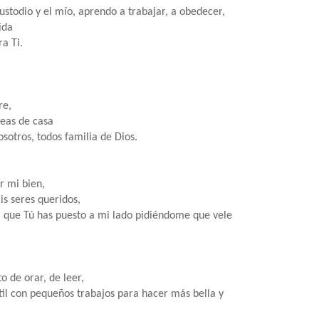
 custodio y el mío, aprendo a trabajar, a obedecer,
ida
a Ti.
re,
areas de casa
sotros, todos familia de Dios.
r mi bien,
is seres queridos,
 que Tú has puesto a mi lado pidiéndome que vele
to de orar, de leer,
́til con pequeños trabajos para hacer más bella y