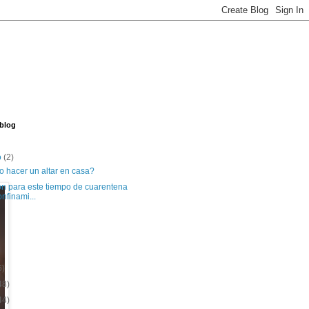
 blog
o
(2)
 hacer un altar en casa?
ón para este tiempo de cuarentena
onfinami...
6)
48)
44)