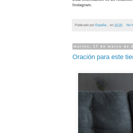
Instagram.
Publicado por
España...
en
10:20
No h
martes, 17 de marzo de 
Oración para este ti