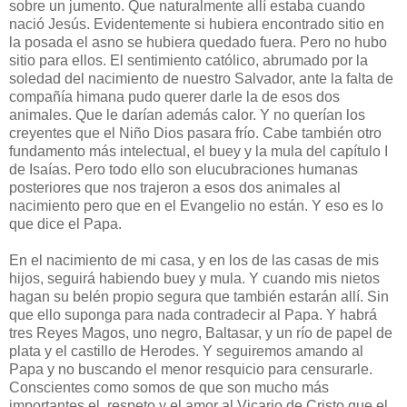
sobre un jumento. Que naturalmente allí estaba cuando
nació Jesús. Evidentemente si hubiera encontrado sitio en
la posada el asno se hubiera quedado fuera. Pero no hubo
sitio para ellos. El sentimiento católico, abrumado por la
soledad del nacimiento de nuestro Salvador, ante la falta de
compañía himana pudo querer darle la de esos dos
animales. Que le darían además calor. Y no querían los
creyentes que el Niño Dios pasara frío. Cabe también otro
fundamento más intelectual, el buey y la mula del capítulo I
de Isaías. Pero todo ello son elucubraciones humanas
posteriores que nos trajeron a esos dos animales al
nacimiento pero que en el Evangelio no están. Y eso es lo
que dice el Papa.
En el nacimiento de mi casa, y en los de las casas de mis
hijos, seguirá habiendo buey y mula. Y cuando mis nietos
hagan su belén propio segura que también estarán allí. Sin
que ello suponga para nada contradecir al Papa. Y habrá
tres Reyes Magos, uno negro, Baltasar, y un río de papel de
plata y el castillo de Herodes. Y seguiremos amando al
Papa y no buscando el menor resquicio para censurarle.
Conscientes como somos de que son mucho más
importantes el respeto y el amor al Vicario de Cristo que el