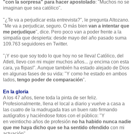
"con la sorpresa" para hacer apostolado
: "Muchos no se
imaginan que sea católico".
"¿Te va a perjudicar esta entrevista?", le pregunta Altozano.
"Me va a perjudicar, seguro. O más bien
van a intentar que
me perjudique
", dice. Pero poco van a poder frente a la
simpatía que despierta: desde mayo del año pasado suma
109.763 seguidores en Twitter.
"¡Y eso que soy todo lo que hoy no se lleva! Católico, del
Atleti, llevo con mi mujer muchos años... ¡y encima con esta
cara, ya flipas!". Aunque también ha estado alejado de Dios
en algunas fases de su vida: "Y como he estado en ambos
lados,
tengo poder de comparación
".
En la gloria
A los 47 años, tiene toda la pinta de ser feliz.
Profesionalmente, llena el local a diario y vuelve a casa a
las cuatro de la madrugada tras un buen rato firmando
autógrafos y haciéndose fotos con el público: "Y
en veintiocho años de profesión
no ha habido nunca nadie
que me haya dicho que se ha sentido ofendido
con mi
actuación".