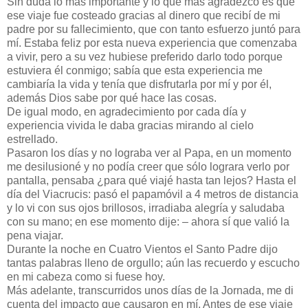
Sin duda lo más importante y lo que más agradezco es que
ese viaje fue costeado gracias al dinero que recibí de mi
padre por su fallecimiento, que con tanto esfuerzo juntó para
mí. Estaba feliz por esta nueva experiencia que comenzaba
a vivir, pero a su vez hubiese preferido darlo todo porque
estuviera él conmigo; sabía que esta experiencia me
cambiaría la vida y tenía que disfrutarla por mí y por él,
además Dios sabe por qué hace las cosas.
De igual modo, en agradecimiento por cada día y
experiencia vivida le daba gracias mirando al cielo
estrellado.
Pasaron los días y no lograba ver al Papa, en un momento
me desilusioné y no podía creer que sólo lograra verlo por
pantalla, pensaba ¿para qué viajé hasta tan lejos? Hasta el
día del Viacrucis: pasó el papamóvil a 4 metros de distancia
y lo vi con sus ojos brillosos, irradiaba alegría y saludaba
con su mano; en ese momento dije: – ahora sí que valió la
pena viajar.
Durante la noche en Cuatro Vientos el Santo Padre dijo
tantas palabras lleno de orgullo; aún las recuerdo y escucho
en mi cabeza como si fuese hoy.
Más adelante, transcurridos unos días de la Jornada, me di
cuenta del impacto que causaron en mí. Antes de ese viaje