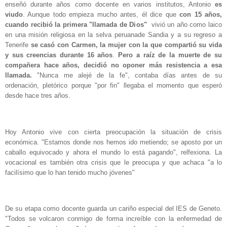
enseñó durante años como docente en varios institutos, Antonio
es
viudo
. Aunque todo empieza mucho antes, él dice que
con 15 años,
cuando recibió la primera "llamada de Dios"
vivió un año como laico
en una misión religiosa en la selva peruanade Sandia y a su regreso a
Tenerife
se casó con Carmen, la mujer con la que compartió su vida
y sus creencias durante 16 años
.
Pero a raíz de la muerte de su
compañera hace años, decidió no oponer más resistencia a esa
llamada.
"Nunca me alejé de la fe", contaba días antes de su
ordenación, pletórico porque "por fin" llegaba el momento que esperó
desde hace tres años.
Hoy Antonio vive con cierta preocupación la situación de crisis
económica. "Estamos donde nos hemos ido metiendo; se aposto por un
caballo equivocado y ahora el mundo lo está pagando", relfexiona. La
vocacional es también otra crisis que le preocupa y que achaca "a lo
facilísimo que lo han tenido mucho jóvenes"
De su etapa como docente guarda un cariño especial del IES de Geneto.
"Todos se volcaron conmigo de forma increíble con la enfermedad de