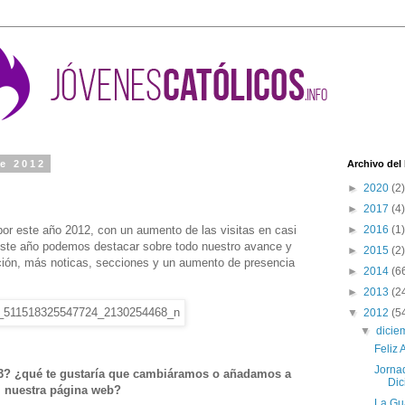
de 2012
Archivo del
►
2020
(2)
►
2017
(4)
or este año 2012, con un aumento de las visitas en casi
►
2016
(1)
ste año podemos destacar sobre todo nuestro avance y
►
2015
(2)
ión, más noticas, secciones y un aumento de presencia
►
2014
(6
►
2013
(2
▼
2012
(5
▼
dici
Feliz
Jornad
13? ¿qué te gustaría que cambiáramos o añadamos a
Dic
nuestra página web?
La Gua