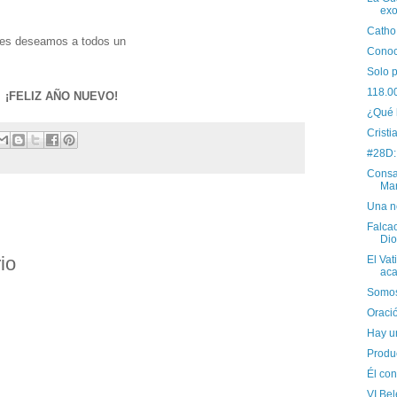
exo
Catho
les deseamos a todos un
Conoc
Solo 
118.0
¡FELIZ AÑO NUEVO!
¿Qué 
Cristi
#28D:
Consa
Mar
Una no
Falcao
Dio
io
El Vat
aca
Somos
Oraci
Hay u
Produ
Él con
VI Bel