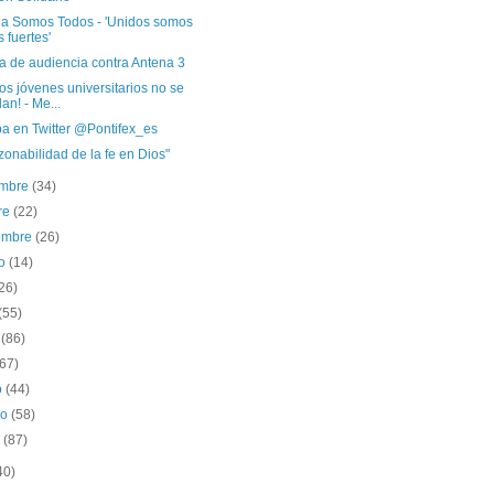
a Somos Todos - 'Unidos somos
 fuertes'
a de audiencia contra Antena 3
os jóvenes universitarios no se
dan! - Me...
pa en Twitter @Pontifex_es
zonabilidad de la fe en Dios"
embre
(34)
re
(22)
iembre
(26)
to
(14)
26)
(55)
o
(86)
(67)
o
(44)
ro
(58)
o
(87)
40)