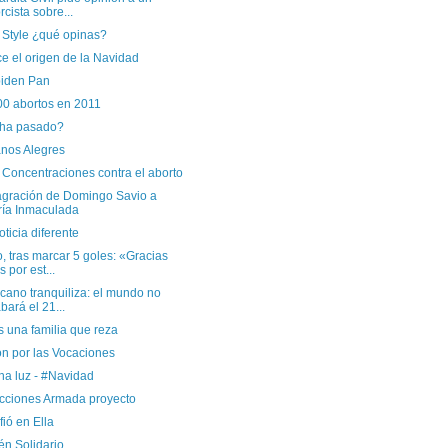
rcista sobre...
 Style ¿qué opinas?
e el origen de la Navidad
piden Pan
00 abortos en 2011
ha pasado?
anos Alegres
 Concentraciones contra el aborto
gración de Domingo Savio a
ía Inmaculada
ticia diferente
, tras marcar 5 goles: «Gracias
s por est...
icano tranquiliza: el mundo no
bará el 21...
 una familia que reza
ón por las Vocaciones
na luz - #Navidad
cciones Armada proyecto
fió en Ella
én Solidario