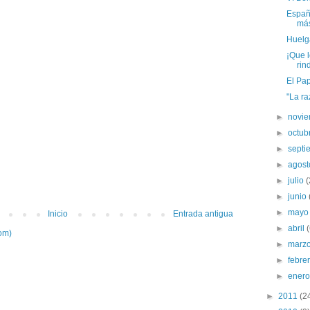
Españ
más
Huelg
¡Que l
rin
El Pa
"La ra
►
novi
►
octub
►
sept
►
agos
►
julio
(
►
junio
►
may
Inicio
Entrada antigua
►
abril
om)
►
marz
►
febre
►
ener
►
2011
(2