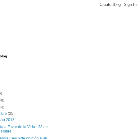
 blog
6)
48)
44)
embre
(25)
 Año 2013
a a Favor de la Vida - 28 de
iembre
rdia Civil pide opinión a un