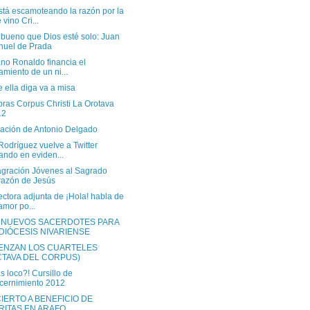
stá escamoteando la razón por la
 vino Cri...
 bueno que Dios esté solo: Juan
uel de Prada
ano Ronaldo financia el
tamiento de un ni...
 ella diga va a misa
bras Corpus Christi La Orotava
12
ación de Antonio Delgado
Rodríguez vuelve a Twitter
ando en eviden...
gración Jóvenes al Sagrado
azón de Jesús
ectora adjunta de ¡Hola! habla de
amor po...
 NUEVOS SACERDOTES PARA
 DIÓCESIS NIVARIENSE
ENZAN LOS CUARTELES
CTAVA DEL CORPUS)
s loco?! Cursillo de
cernimiento 2012
IERTO A BENEFICIO DE
RITAS EN ARAFO