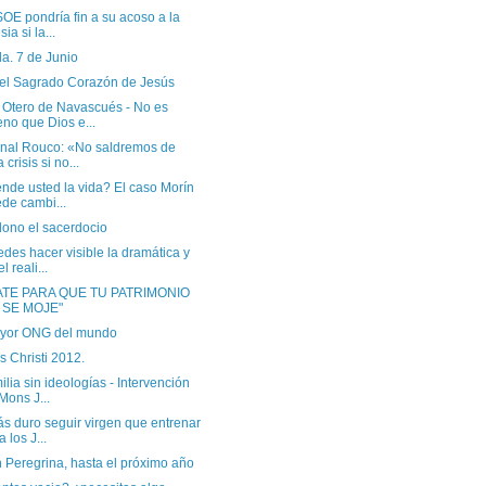
OE pondría fin a su acoso a la
sia si la...
a. 7 de Junio
el Sagrado Corazón de Jesús
r Otero de Navascués - No es
no que Dios e...
nal Rouco: «No saldremos de
 crisis si no...
nde usted la vida? El caso Morín
de cambi...
ono el sacerdocio
des hacer visible la dramática y
l reali...
ATE PARA QUE TU PATRIMONIO
 SE MOJE"
yor ONG del mundo
 Christi 2012.
ilia sin ideologías - Intervención
Mons J...
s duro seguir virgen que entrenar
a los J...
 Peregrina, hasta el próximo año