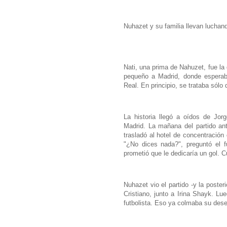
Nuhazet y su familia llevan lucha
Nati, una prima de Nahuzet, fue la
pequeño a Madrid, donde esperab
Real. En principio, se trataba sólo 
La historia llegó a oídos de Jor
Madrid. La mañana del partido ante
trasladó al hotel de concentración 
"¿No dices nada?", preguntó el f
prometió que le dedicaría un gol. C
Nuhazet vio el partido -y la poster
Cristiano, junto a Irina Shayk. Lu
futbolista. Eso ya colmaba su des