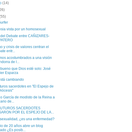
to
(14)
26)
(55)
urfer
esia vista por un homosexual
 del Debate entre CAÑIZARES-
PATERO
o y crisis de valores centran el
ate entr...
mos acostumbrados a una visión
ndorra de l...
bueno que Dios esté solo: José
ier Esparza
está cambiando
turos sacerdotes en "El Espejo de
Diócesis"
o García de modisto de la Reina a
ario de...
FUTUROS SACERDOTES
SARON POR EL ESPEJO DE LA...
exualidad, ¿es una enfermedad?
io de 20 años abre un blog
ulado ¿Es posib...