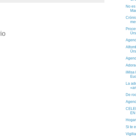
No es
Ma
Crónic
mes
Proce
io
Úrs
Agend
Alfomb
Úrs
Agend
Adora
iMisa 
Euc
La ado
«am
De rod
Agend
CELE
EN
Hogar
Si te 
Vigili