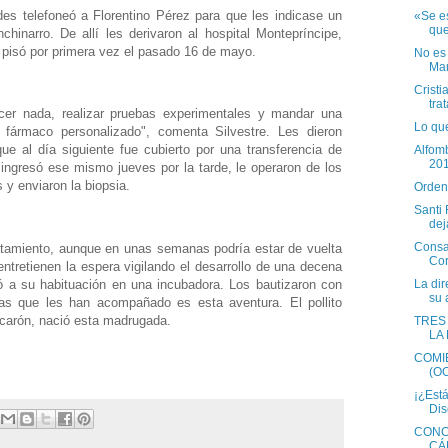
des telefoneó a Florentino Pérez para que les indicase un
«Se e
que
hinarro. De allí les derivaron al hospital Montepríncipe,
 pisó por primera vez el pasado 16 de mayo.
No es
Man
Cristi
tra
cer nada, realizar pruebas experimentales y mandar una
Lo que
fármaco personalizado", comenta Silvestre. Les dieron
ue al día siguiente fue cubierto por una transferencia de
Alfom
20
ingresó ese mismo jueves por la tarde, le operaron de los
 y enviaron la biopsia.
Orden
Santi 
dej
Consa
atamiento, aunque en unas semanas podría estar de vuelta
Cor
ntretienen la espera vigilando el desarrollo de una decena
ó a su habituación en una incubadora. Los bautizaron con
La dir
su 
as que les han acompañado es esta aventura. El pollito
scarón, nació esta madrugada.
TRES
LA
COMI
(O
¡¿Está
Dis
CONC
CÁ