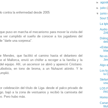
►
agos
►
julio
(
ndo contra la enfermedad desde 2005
▼
junio
Soul S
La Igl
Audio
 que puso en marcha el mecanismo para mover la visita del
ZA
a ver cumplido el sueño de conocer a los jugadores del
Diálog
de "darle una sorpresa".
deb
«Esta
bla
ge Mendes, que facilitó el camino hasta el delantero del
No es 
Jav
 el Mallorca, envió un chófer a recoger a la familia y la
del equipo. Allí, un ascensor se abrió y apareció Cristiano.
Algo 
utbolista, en tono de broma, a un Nuhazet atónito. Y le
Los fu
umplió.
la 
Stefan
usu
ior celebración del título de Liga- desde el palco privado de
LOS 
PA
ego, bajó a la zona de vestuarios y recibió la camiseta del
eo. Pero hubo más.
Homos
Canar
tit