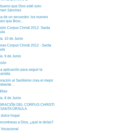
 bueno que Dios esté solo:
men Sánchez
a de un secuestro: los nueves
es que Bosc...
sión Corpus Christi 2012. Santa
ula
a. 10 de Junio
ras Corpus Christi 2012 - Santa
ula
a. 9 de Junio
ción
la aplicación para seguir la
aristía
ración al Santísimo crea el mejor
biente ...
illas
a. 8 de Junio
BRACIÓN DEL CORPUS CHRISTI
 SANTA ÚRSULA
 dulce hogar
encontraras a Dios, ¿qué le dirías?
a Vocacional