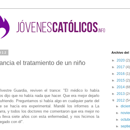
012
Archivo del
►
2020
(2)
ancia el tratamiento de un niño
►
2017
(4)
►
2016
(1)
►
2015
(2)
►
2014
(6
lvestre Guardia, reviven el trance: "El médico lo había
►
2013
(2
s dijo que no había nada que hacer. Que era mejor dejarlo
▼
2012
(5
sufriendo. Preguntamos si había algo en cualquier parte del
e se hacía era experimental. Mandé los informes a La
►
dici
arra, y todos los doctores me comentaron que era mejor no
►
novi
a lleva siete años con esta enfermedad, y nos hicimos la
►
octub
egado con él".
►
sept