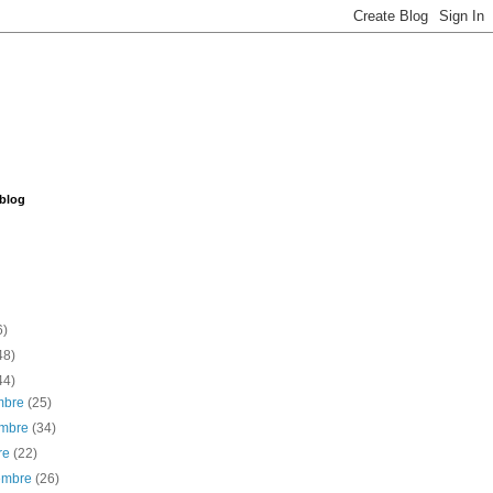
 blog
6)
48)
44)
embre
(25)
embre
(34)
re
(22)
iembre
(26)