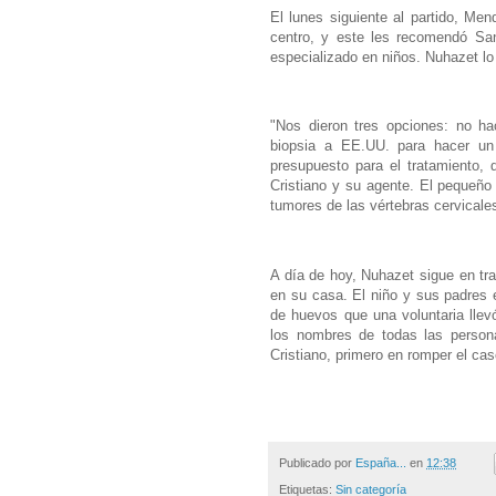
El lunes siguiente al partido, Men
centro, y este les recomendó Sanc
especializado en niños. Nuhazet lo
"Nos dieron tres opciones: no ha
biopsia a EE.UU. para hacer un 
presupuesto para el tratamiento, q
Cristiano y su agente. El pequeño 
tumores de las vértebras cervicales
A día de hoy, Nuhazet sigue en tr
en su casa. El niño y sus padres e
de huevos que una voluntaria llev
los nombres de todas las person
Cristiano, primero en romper el ca
Publicado por
España...
en
12:38
Etiquetas:
Sin categoría