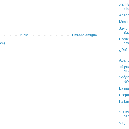
¿El PS
Igle
Agend
Mes d
Javie
Bue
Inicio
Entrada antigua
Carde
esta
om)
¿Defie
pue
Aband
Tú pue
crue
"MÓJ
NO
La ma
Corpus
La fam
de 
"Es má
par
Virgen