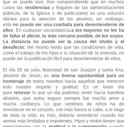
que se puede vivir. Aun comprendiendo que en muchos
casos las
residencias
y hogares de las administraciones
públicas, de la Iglesia o de particulares es una solución
idónea para la atención de los abuelos; sin embargo,
esto
no puede ser una coartada para desentenderse de
ellos
. En cualquier circunstancia,
a los mayores no les ha
de faltar el afecto, lo más cercano posible, de los suyos.
La distancia no puede ser la causa del olvido y el
desafecto
; del mismo modo que las condiciones de vida,
como el trabajo de los hijos o la situación de la vivienda, no
puede ser la justificación fácil para desentenderse de ellos.
El día 26 de julio, festividad de san Joaquín y santa Ana,
abuelos de Jesús, es
una buena oportunidad para un
homenaje
de todos nosotros hacia aquellos que merecen
todo nuestro respeto y gratitud. Es un buen día
para
renovar
lo que un día pudimos sentir hacia nuestros
abuelos, que estoy seguro siempre fue mucho amor y
mucha confianza. Lo que sentimos de niños ha de
reverdecer en el corazón, con más fuerza si cabe, a lo largo
de toda la vida; es más, debería reverdecer cuando los
vemos más limitados e impotentes. Hijos y nietos tienen que
reencontrarse con la
gratitud y la comprensión
cuando