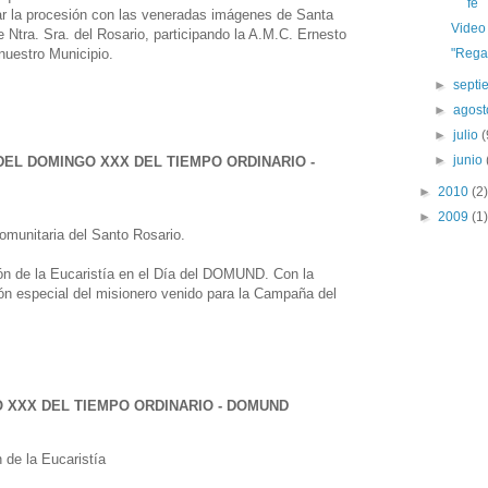
fe
ar la procesión con las veneradas imágenes de Santa
Video 
e Ntra. Sra. del Rosario, participando la A.M.C. Ernesto
"Regal
nuestro Municipio.
►
sept
►
agos
►
julio
(
►
junio
DEL DOMINGO XXX DEL TIEMPO ORDINARIO
-
►
2010
(2)
►
2009
(1)
omunitaria del Santo Rosario.
ón de la Eucaristía en el Día del DOMUND. Con la
ión
especial del misionero venido para la Campaña del
 XXX DEL TIEMPO ORDINARIO
- DOMUND
 de la Eucaristía