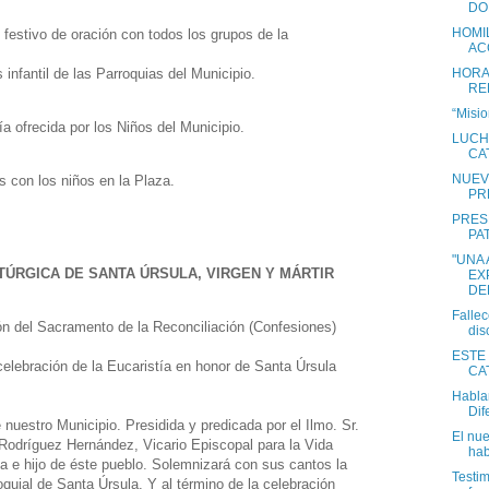
DO
HOMIL
 festivo de oración con todos los grupos de la
AC
 infantil de las Parroquias del Municipio.
HORA
RE
“Misio
ía ofrecida por los Niños del Municipio.
LUCH
CA
NUEV
s con los niños en la Plaza.
PR
PRES
PA
"UNA
ITÚRGICA DE SANTA ÚRSULA, VIRGEN Y MÁRTIR
EX
DE
Fallec
ón del Sacramento de la Reconciliación (Confesiones)
dis
ESTE 
elebración de la Eucaristía en honor de Santa Úrsula
CA
Habla
Dif
 nuestro Municipio. Presidida y predicada por el Ilmo. Sr.
El nu
Rodríguez Hernández, Vicario Episcopal para la Vida
hab
 e hijo de éste pueblo. Solemnizará con sus cantos la
Testim
oquial de Santa Úrsula. Y al término de la celebración