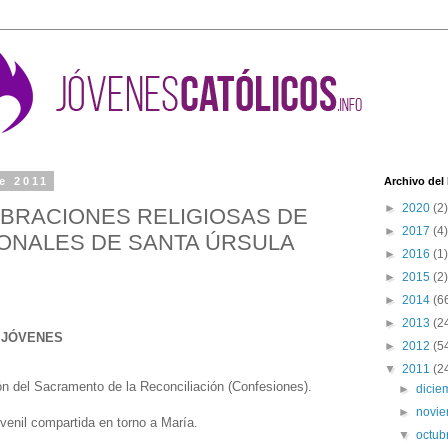
e 2011
Archivo del
►
2020
(2)
BRACIONES RELIGIOSAS DE
►
2017
(4)
RONALES DE SANTA ÚRSULA
►
2016
(1)
►
2015
(2)
►
2014
(6
►
2013
(2
S JÓVENES
►
2012
(5
▼
2011
(2
ón del Sacramento de la Reconciliación (Confesiones).
►
dici
►
novi
uvenil compartida en torno a María.
▼
octub