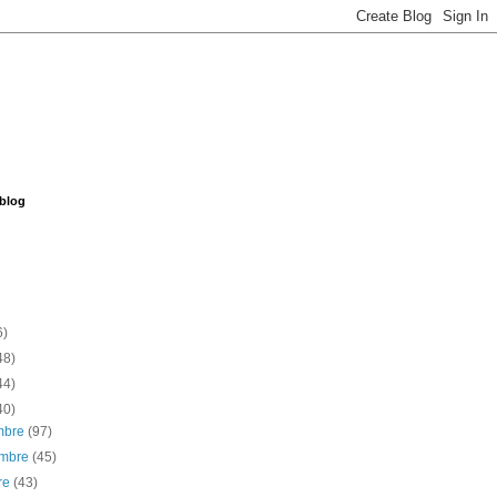
 blog
6)
48)
44)
40)
embre
(97)
embre
(45)
re
(43)