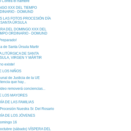
n Contra el hambre
NGO XXX DEL TIEMPO
DINARIO - DOMUND
S LAS FOTOS PROCESIÓN DÍA
 SANTA ÚRSULA
ERA DEL DOMINGO XXX DEL
EMPO ORDINARIO - DOMUND
Preparado!
ia de Santa Úrsula Martir
A LITÚRGICA DE SANTA
SULA, VIRGEN Y MÁRTIR
o existe!
E LOS NIÑOS
bunal de Justicia de la UE
tencia que hay...
ideo removerá conciencias...
DE LOS MAYORES
ÍA DE LAS FAMILIAS
Procesión Nuestra Sr. Del Rosario
DÍA DE LOS JÓVENES
omingo 16
 octubre (sábado) VÍSPERA DEL