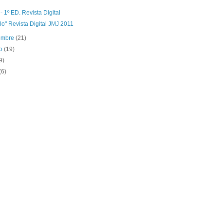
- 1º ED. Revista Digital
o" Revista Digital JMJ 2011
iembre
(21)
to
(19)
9)
(6)