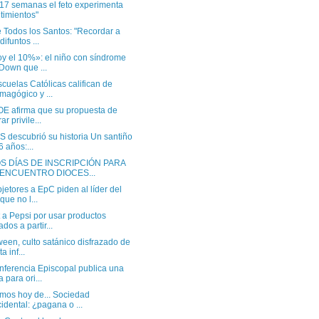
 17 semanas el feto experimenta
timientos"
 Todos los Santos: "Recordar a
difuntos ...
oy el 10%»: el niño con síndrome
Down que ...
cuelas Católicas califican de
magógico y ...
OE afirma que su propuesta de
rar privile...
 descubrió su historia Un santiño
6 años:...
S DÍAS DE INSCRIPCIÓN PARA
 ENCUENTRO DIOCES...
jetores a EpC piden al líder del
que no l...
 a Pepsi por usar productos
ados a partir...
een, culto satánico disfrazado de
ta inf...
nferencia Episcopal publica una
a para ori...
mos hoy de... Sociedad
idental: ¿pagana o ...