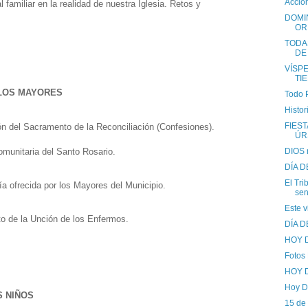
Acció
l familiar en la realidad de nuestra Iglesia. Retos y
DOMI
OR
TODA
DE
VÍSP
TI
 LOS MAYORES
Todo 
Histor
FIEST
ón del Sacramento de la Reconciliación (Confesiones).
ÚR
omunitaria del Santo Rosario.
DIOS n
DÍA D
El Tri
ía ofrecida por los Mayores del Municipio.
sen
Este v
to de la Unción de los Enfermos.
DÍA 
HOY D
Fotos 
HOY 
Hoy D
S NIÑOS
15 de