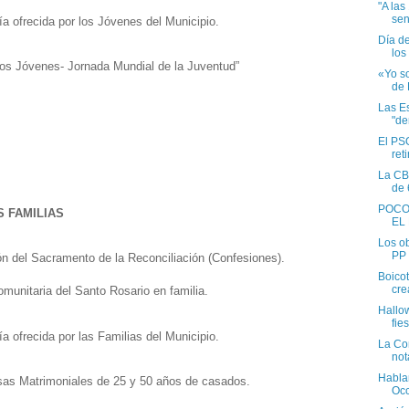
"A las
sen
ía ofrecida por los Jóvenes del Municipio.
Día de
los 
 los Jóvenes- Jornada Mundial de la Juventud”
«Yo s
de 
Las Es
"de
El PS
reti
La CBS
de 
POCO
S FAMILIAS
EL
Los ob
PP 
ón del Sacramento de la Reconciliación (Confesiones).
Boicot
cre
omunitaria del Santo Rosario en familia.
Hallow
fies
ía ofrecida por las Familias del Municipio.
La Co
not
Habla
sas Matrimoniales de 25 y
50 años de casados.
Occ