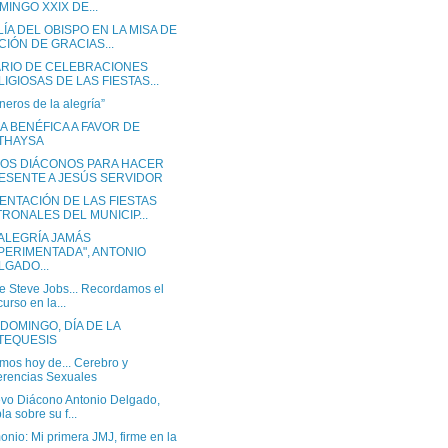
MINGO XXIX DE...
ÍA DEL OBISPO EN LA MISA DE
CIÓN DE GRACIAS...
RIO DE CELEBRACIONES
LIGIOSAS DE LAS FIESTAS...
neros de la alegría”
A BENÉFICA A FAVOR DE
THAYSA
OS DIÁCONOS PARA HACER
ESENTE A JESÚS SERVIDOR
ENTACIÓN DE LAS FIESTAS
TRONALES DEL MUNICIP...
 ALEGRÍA JAMÁS
PERIMENTADA", ANTONIO
LGADO...
e Steve Jobs... Recordamos el
curso en la...
DOMINGO, DÍA DE LA
TEQUESIS
mos hoy de... Cerebro y
erencias Sexuales
evo Diácono Antonio Delgado,
la sobre su f...
onio: Mi primera JMJ, firme en la