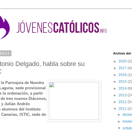
 2011
Archivo del
►
2020
(2)
tonio Delgado, habla sobre su
►
2017
(4)
C
►
2016
(1)
►
2015
(2)
 la Parroquia de Nuestra
Laguna, sede provisional
►
2014
(6
de la ordenación, a partir
►
2013
(2
 de tres nuevos Diáconos,
►
2012
(5
 y Julián Andrés
▼
2011
(2
 alumnos del Instituto
s Canarias, ISTIC, sede de
►
dici
►
novi
▼
octub