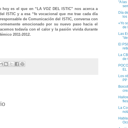
"A las
sen
o hoy es el que en “LA VOZ DEL ISTIC” nos acerca a
Día de
el ISTIC y a esa “fe vocacional que me trae cada día
los 
 responsable de Comunicación del ISTIC, conversa con
«Yo s
enormemente emocionado por su nuevo paso hacia el
de 
hacemos todavía con el calor y la pasión vivida durante
Las Es
démico 2011-2012.
"de
El PS
reti
La CBS
de 
POCO
EL
Los ob
PP 
Boicot
cre
Hallow
fies
io
La Co
not
Habla
Occ