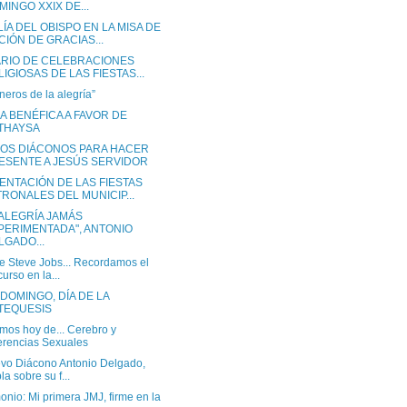
MINGO XXIX DE...
ÍA DEL OBISPO EN LA MISA DE
CIÓN DE GRACIAS...
RIO DE CELEBRACIONES
LIGIOSAS DE LAS FIESTAS...
neros de la alegría”
A BENÉFICA A FAVOR DE
THAYSA
OS DIÁCONOS PARA HACER
ESENTE A JESÚS SERVIDOR
ENTACIÓN DE LAS FIESTAS
TRONALES DEL MUNICIP...
 ALEGRÍA JAMÁS
PERIMENTADA", ANTONIO
LGADO...
e Steve Jobs... Recordamos el
curso en la...
DOMINGO, DÍA DE LA
TEQUESIS
mos hoy de... Cerebro y
erencias Sexuales
evo Diácono Antonio Delgado,
la sobre su f...
onio: Mi primera JMJ, firme en la