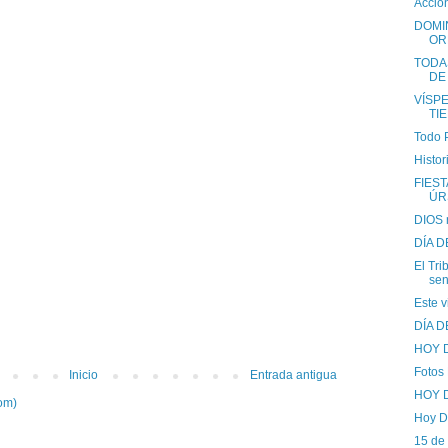
Acció
DOMI
OR
TODA
DE
VÍSP
TI
Todo 
Histor
FIEST
ÚR
DIOS n
DÍA D
El Tri
sen
Este v
DÍA 
HOY D
Fotos 
Inicio
Entrada antigua
HOY 
om)
Hoy D
15 de