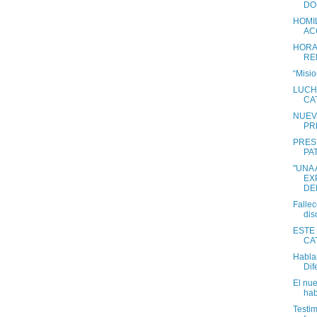
DO
HOMIL
AC
HORA
RE
“Misio
LUCH
CA
NUEV
PR
PRES
PA
"UNA
EX
DE
Fallec
dis
ESTE 
CA
Habla
Dif
El nu
hab
Testim