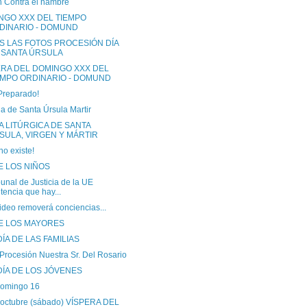
n Contra el hambre
NGO XXX DEL TIEMPO
DINARIO - DOMUND
S LAS FOTOS PROCESIÓN DÍA
 SANTA ÚRSULA
ERA DEL DOMINGO XXX DEL
EMPO ORDINARIO - DOMUND
Preparado!
ia de Santa Úrsula Martir
A LITÚRGICA DE SANTA
SULA, VIRGEN Y MÁRTIR
o existe!
E LOS NIÑOS
bunal de Justicia de la UE
tencia que hay...
ideo removerá conciencias...
DE LOS MAYORES
ÍA DE LAS FAMILIAS
Procesión Nuestra Sr. Del Rosario
DÍA DE LOS JÓVENES
omingo 16
 octubre (sábado) VÍSPERA DEL