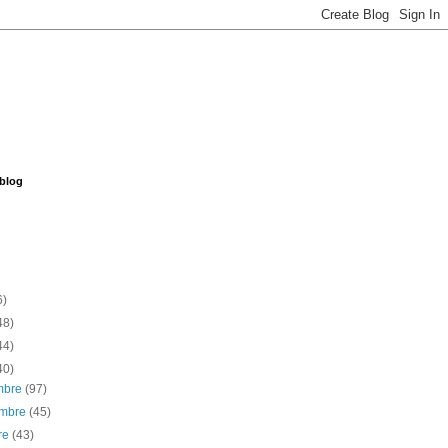
 blog
6)
48)
44)
40)
embre
(97)
embre
(45)
re
(43)