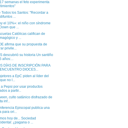
 17 semanas el feto experimenta
timientos"
 Todos los Santos: "Recordar a
difuntos ...
oy el 10%»: el niño con síndrome
Down que ...
cuelas Católicas califican de
magógico y ...
OE afirma que su propuesta de
rar privile...
 descubrió su historia Un santiño
6 años:...
S DÍAS DE INSCRIPCIÓN PARA
 ENCUENTRO DIOCES...
jetores a EpC piden al líder del
que no l...
 a Pepsi por usar productos
ados a partir...
een, culto satánico disfrazado de
ta inf...
nferencia Episcopal publica una
a para ori...
mos hoy de... Sociedad
idental: ¿pagana o ...