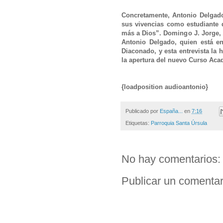
Concretamente, Antonio Delgad
sus vivencias como estudiante d
más a Dios”. Domingo J. Jorge,
Antonio Delgado, quien está 
Diaconado, y esta entrevista la 
la apertura del nuevo Curso Aca
{loadposition audioantonio}
Publicado por
España...
en
7:16
Etiquetas:
Parroquia Santa Úrsula
No hay comentarios:
Publicar un comentar