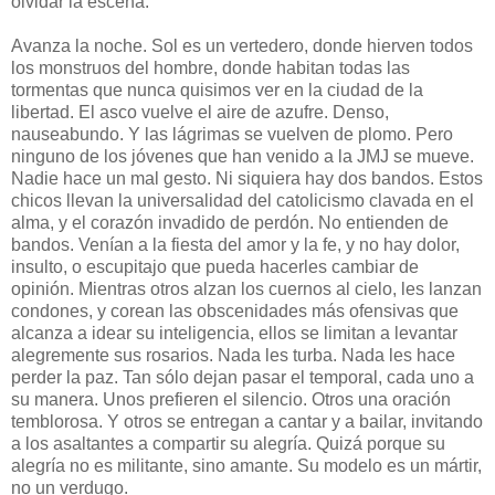
olvidar la escena.
Avanza la noche. Sol es un vertedero, donde hierven todos
los monstruos del hombre, donde habitan todas las
tormentas que nunca quisimos ver en la ciudad de la
libertad. El asco vuelve el aire de azufre. Denso,
nauseabundo. Y las lágrimas se vuelven de plomo. Pero
ninguno de los jóvenes que han venido a la JMJ se mueve.
Nadie hace un mal gesto. Ni siquiera hay dos bandos. Estos
chicos llevan la universalidad del catolicismo clavada en el
alma, y el corazón invadido de perdón. No entienden de
bandos. Venían a la fiesta del amor y la fe, y no hay dolor,
insulto, o escupitajo que pueda hacerles cambiar de
opinión. Mientras otros alzan los cuernos al cielo, les lanzan
condones, y corean las obscenidades más ofensivas que
alcanza a idear su inteligencia, ellos se limitan a levantar
alegremente sus rosarios. Nada les turba. Nada les hace
perder la paz. Tan sólo dejan pasar el temporal, cada uno a
su manera. Unos prefieren el silencio. Otros una oración
temblorosa. Y otros se entregan a cantar y a bailar, invitando
a los asaltantes a compartir su alegría. Quizá porque su
alegría no es militante, sino amante. Su modelo es un mártir,
no un verdugo.