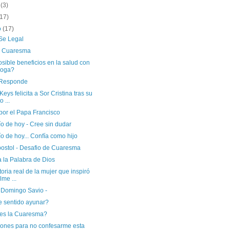
o
(3)
(17)
o
(17)
Se Legal
ia Cuaresma
sible beneficios en la salud con
yoga?
Responde
 Keys felicita a Sor Cristina tras su
o ...
por el Papa Francisco
o de hoy - Cree sin dudar
o de hoy... Confía como hijo
postol - Desafio de Cuaresma
 la Palabra de Dios
toria real de la mujer que inspiró
ilme ...
 Domingo Savio -
e sentido ayunar?
es la Cuaresma?
zones para no confesarme esta