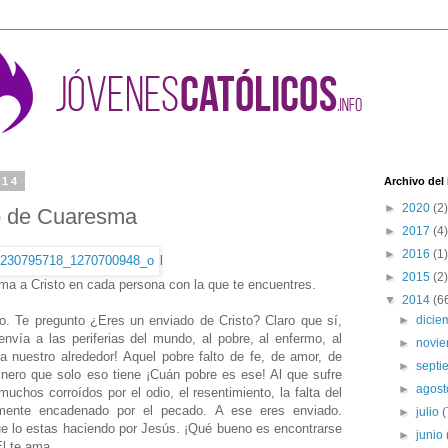
014
Archivo del
►
2020
(2)
io de Cuaresma
►
2017
(4)
►
2016
(1)
l
►
2015
(2)
ma a Cristo en cada persona con la que te encuentres.
▼
2014
(6
do. Te pregunto ¿Eres un enviado de Cristo? Claro que sí,
►
dici
vía a las periferias del mundo, al pobre, al enfermo, al
►
novi
a nuestro alrededor! Aquel pobre falto de fe, de amor, de
►
sept
inero que solo eso tiene ¡Cuán pobre es ese! Al que sufre
►
agos
uchos corroídos por el odio, el resentimiento, la falta del
lmente encadenado por el pecado. A ese eres enviado.
►
julio
(
ue lo estas haciendo por Jesús. ¡Qué bueno es encontrarse
►
junio
Él te ama.