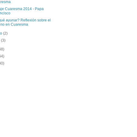
aresma
je Cuaresma 2014 - Papa
ncisco
qué ayunar? Reflexión sobre el
uno en Cuaresma
ro
(2)
o
(3)
48)
44)
40)