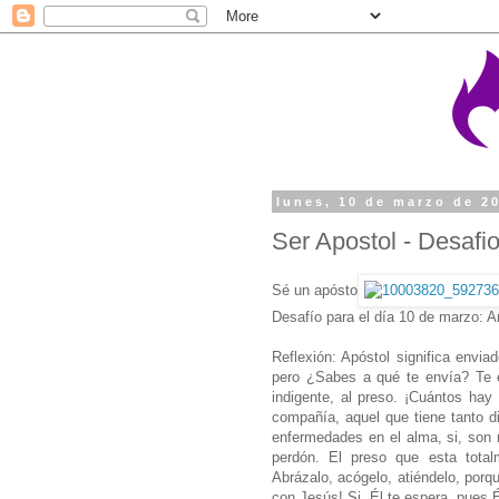
lunes, 10 de marzo de 2
Ser Apostol - Desaf
Sé un apósto
Desafío para el día 10 de marzo: A
Reflexión: Apóstol significa envia
pero ¿Sabes a qué te envía? Te en
indigente, al preso. ¡Cuántos hay 
compañía, aquel que tiene tanto d
enfermedades en el alma, si, son m
perdón. El preso que esta tota
Abrázalo, acógelo, atiéndelo, porq
con Jesús! Si, Él te espera, pues 