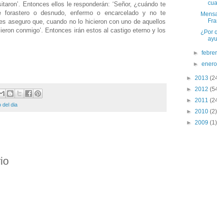
cu
taron’. Entonces ellos le responderán: ‘Señor, ¿cuándo te
e forastero o desnudo, enfermo o encarcelado y no te
Mensa
Fra
 les aseguro que, cuando no lo hicieron con uno de aquellos
ieron conmigo’. Entonces irán estos al castigo eterno y los
¿Por 
ay
►
febre
►
ener
►
2013
(2
►
2012
(5
►
2011
(2
 del dia
►
2010
(2)
►
2009
(1)
io