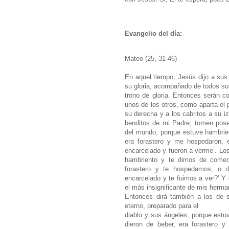
Evangelio del día:
Mateo (25, 31-46)
En aquel tiempo, Jesús dijo a sus
su gloria, acompañado de todos su
trono de gloria. Entonces serán co
unos de los otros, como aparta el p
su derecha y a los cabritos a su i
benditos de mi Padre; tomen pose
del mundo; porque estuve hambrie
era forastero y me hospedaron, 
encarcelado y fueron a verme’. Los
hambriento y te dimos de comer
forastero y te hospedamos, o 
encarcelado y te fuimos a ver?’ Y e
el más insignificante de mis herma
Entonces dirá también a los de s
eterno, preparado para el
diablo y sus ángeles; porque est
dieron de beber, era forastero 