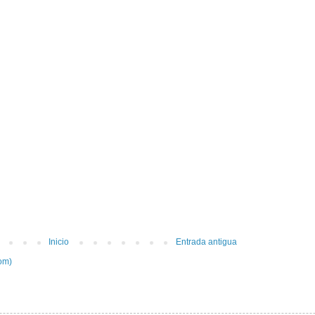
Inicio
Entrada antigua
om)