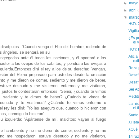
►
may
►
abril
▼
marz
HOY: 
Vigil
¿Es po
el 
 discípulos: “Cuando venga el Hijo del hombre, rodeado de
HOY: 
s ángeles, se sentará en su
Alicia
ngregadas ante él todas las naciones, y él apartará a los
éxit
astor a las ovejas de los cabritos, y pondrá a las ovejas a
Reza 
zquierda.Entonces dirá el rey a los de su derecha: ‘Vengan,
sión del Reino preparado para ustedes desde la creación
Desafí
nto y me dieron de comer, sediento y me dieron de beber,
Desafí
estuve desnudo y me vistieron, enfermo y me visitaron,
Ser A
 justos le contestarán entonces: ‘Señor, ¿cuándo te vimos
Medita
, sediento y te dimos de beber? ¿Cuándo te vimos de
desnudo y te vestimos? ¿Cuándo te vimos enfermo o
La his
el f
l rey les dirá: ‘Yo les aseguro que, cuando lo hicieron con
nos, conmigo lo hicieron’.
Santo
u izquierda: ‘Apártense de mí, malditos; vayan al fuego
¿Tien
¿Qué 
uve hambriento y no me dieron de comer, sediento y no me
y no me hospedaron, estuve desnudo y no me vistieron,
14 ra