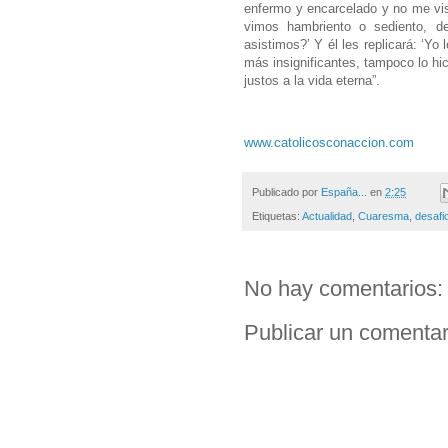
enfermo y encarcelado y no me visi
vimos hambriento o sediento, d
asistimos?’ Y él les replicará: ‘Yo
más insignificantes, tampoco lo hic
justos a la vida eterna”.
www.catolicosconaccion.com
Publicado por
España...
en
2:25
Etiquetas:
Actualidad
,
Cuaresma
,
desafio
No hay comentarios:
Publicar un comentar