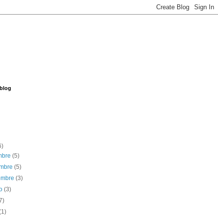
 blog
6)
embre
(5)
embre
(5)
iembre
(3)
to
(3)
7)
(1)