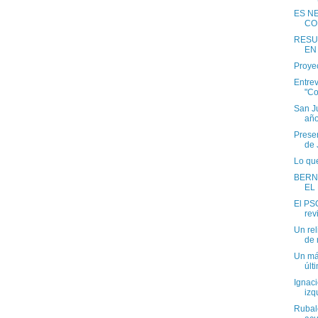
ES N
CO
RESU
EN
Proye
Entrev
"Co
San Ju
añ
Presen
de 
Lo que
BERN
EL
El PS
rev
Un rel
de 
Un már
últ
Ignac
izq
Rubal