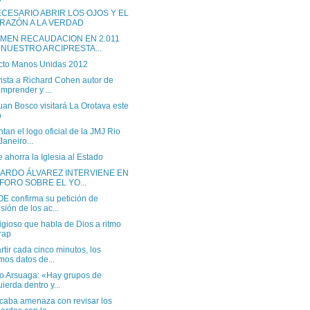
ECESARIO ABRIR LOS OJOS Y EL
RAZÓN A LA VERDAD
MEN RECAUDACION EN 2.011
 NUESTRO ARCIPRESTA...
cto Manos Unidas 2012
ista a Richard Cohen autor de
mprender y ...
an Bosco visitará La Orotava este
o
tan el logo oficial de la JMJ Rio
Janeiro...
 ahorra la Iglesia al Estado
ARDO ÁLVAREZ INTERVIENE EN
 FORO SOBRE EL YO...
OE confirma su petición de
isión de los ac...
igioso que habla de Dios a ritmo
rap
tir cada cinco minutos, los
imos datos de...
io Arsuaga: «Hay grupos de
uierda dentro y...
caba amenaza con revisar los