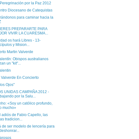
 Peregrinación por la Paz 2012
ntro Diocesano de Catequistas
rándonos para caminar hacia la
Z
UIERES PREPARARTE PARA
JOR VIVIR LA CUARESMA...
dad os hará Libres - 13-
cípulos y Mision...
rto Martin Valverde
lentín: Obispos australianos
zan un "kit"...
alentin
n Valverde En Concierto
los Ojos"
S UNIDAS CAMPAÑA 2012 -
bajando por la Salu...
ho: «Soy un católico profundo,
eo mucho»
 adiós de Fabio Capello, las
as tradicion...
á de ser modelo de lencería para
deshonrar...
eprosos