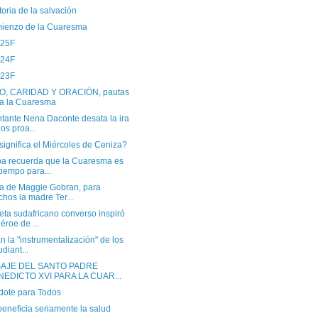
toria de la salvación
mienzo de la Cuaresma
 25F
 24F
 23F
, CARIDAD Y ORACIÓN, pautas
a la Cuaresma
ntante Nena Daconte desata la ira
los proa...
ignifica el Miércoles de Ceniza?
pa recuerda que la Cuaresma es
tiempo para...
da de Maggie Gobran, para
hos la madre Ter...
eta sudafricano converso inspiró
héroe de ...
an la "instrumentalización" de los
udiant...
AJE DEL SANTO PADRE
NEDICTO XVI PARA LA CUAR...
dote para Todos
beneficia seriamente la salud