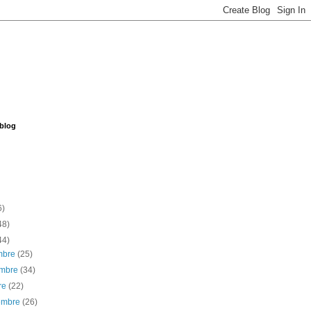
 blog
6)
48)
44)
embre
(25)
embre
(34)
re
(22)
iembre
(26)