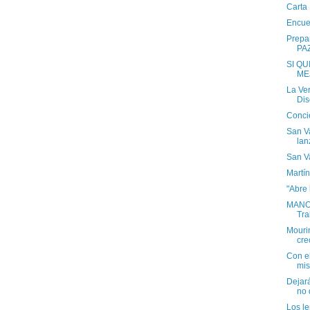
Carta
Encue
Prepa
PA
SI Q
ME
La Ver
Dis
Concie
San Va
lan
San V
Martí
"Abre 
MANO
Tra
Mourin
cr
Con el
mis
Dejar
no 
Los l