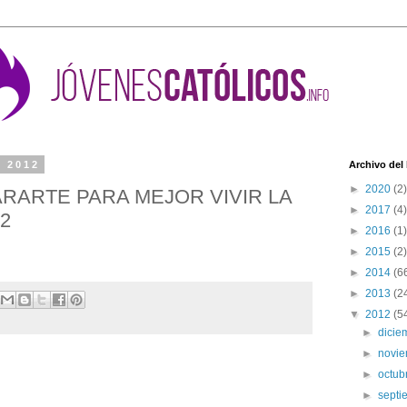
e 2012
Archivo del
►
2020
(2)
ARARTE PARA MEJOR VIVIR LA
►
2017
(4)
2
►
2016
(1)
►
2015
(2)
►
2014
(6
►
2013
(2
▼
2012
(5
►
dici
►
novi
►
octub
►
sept