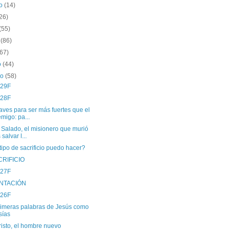
to
(14)
26)
(55)
o
(86)
(67)
o
(44)
ro
(58)
 29F
 28F
aves para ser más fuertes que el
migo: pa...
 Salado, el misionero que murió
 salvar l...
tipo de sacrificio puedo hacer?
CRIFICIO
 27F
NTACIÓN
 26F
rimeras palabras de Jesús como
ías
isto, el hombre nuevo