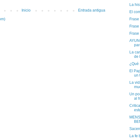
La his
Inicio
Entrada antigua
El co
Frase
om)
Frase
Frase
AYUNO
par
La ca
de 
¿Qué s
El Pa
un 
La vi
muc
Un po
al 
Critic
est
MENS
BE
Sacer
La fe 