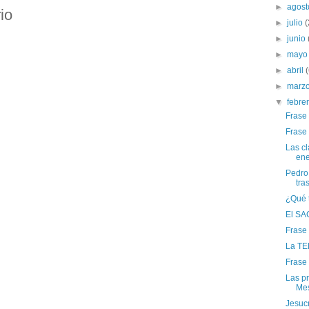
►
agos
io
►
julio
(
►
junio
►
may
►
abril
►
marz
▼
febre
Frase
Frase
Las cl
ene
Pedro
tras
¿Qué 
El SA
Frase
La TE
Frase
Las p
Mes
Jesucr