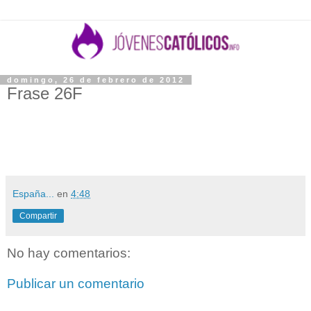
domingo, 26 de febrero de 2012
Frase 26F
Señor Jesús, tú eres el siempre fiel, en todo momento te ha
guiado la voluntad del Padre. Haz que también nosotros nos
dejemos orientar y mover por tus designios.
España...
en
4:48
Compartir
No hay comentarios:
Publicar un comentario