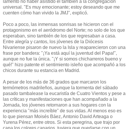
lamentó no haber asistido él también a la congregación
universal. "Es muy emocionante; estoy deseando que me
cuenten cómo han vivido la JMJ", explicó.
Poco a poco, las inmensas sonrisas se hicieron con el
protagonismo en el aeródromo del Norte; no solo de los que
esperaban, sino también de los que regresaban a casa.
Entre alegría y cantos, los jóvenes de la Diócesis
Nivariense pisaron de nuevo la Isla y reaparecieron con una
frase por bandera: "¡Ya está aquí la juventud del Papa!",
aunque no fue la única. "¡Y si somos chicharreros bueno y
qué!" hizo patente el sentimiento isleño que acompañó a los
chicos durante su estancia en Madrid.
A pesar de los más de 36 grados que marcaron los
termómetros madrileños, aunque la tormenta del sábado
pasado tambalease la eucaristía de Cuatro Vientos y pese a
las críticas y manifestaciones que han acompañado a la
Jornada, los jóvenes retornaron a sus hogares con la
experiencia "más increíble" de sus vidas. Al menos eso es
lo que piensan Moisés Báez, Antonio David Arteaga o
Yurena Pérez, entre otros. Si esta peregrina, que trajo por
capa los colores canarios, tuviera que quedarse con un