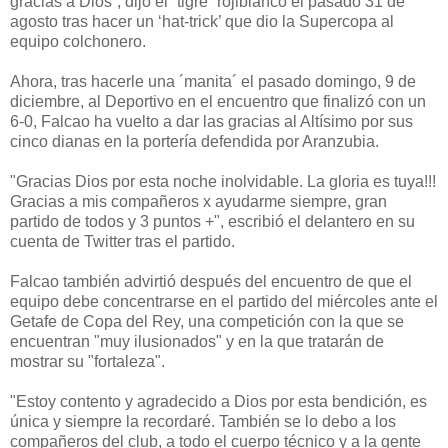
gracias a Dios”, dijo el ´tigre´ rojiblanco el pasado 31 de
agosto tras hacer un ‘hat-trick’ que dio la Supercopa al
equipo colchonero.
Ahora, tras hacerle una ´manita´ el pasado domingo, 9 de
diciembre, al Deportivo en el encuentro que finalizó con un
6-0, Falcao ha vuelto a dar las gracias al Altísimo por sus
cinco dianas en la portería defendida por Aranzubia.
"Gracias Dios por esta noche inolvidable. La gloria es tuya!!!
Gracias a mis compañeros x ayudarme siempre, gran
partido de todos y 3 puntos +", escribió el delantero en su
cuenta de Twitter tras el partido.
Falcao también advirtió después del encuentro de que el
equipo debe concentrarse en el partido del miércoles ante el
Getafe de Copa del Rey, una competición con la que se
encuentran "muy ilusionados" y en la que tratarán de
mostrar su "fortaleza".
"Estoy contento y agradecido a Dios por esta bendición, es
única y siempre la recordaré. También se lo debo a los
compañeros del club, a todo el cuerpo técnico y a la gente