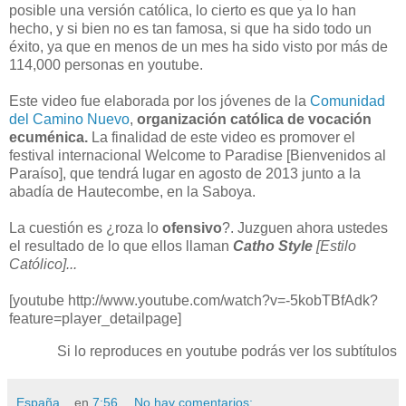
posible una versión católica, lo cierto es que ya lo han
hecho, y si bien no es tan famosa, si que ha sido todo un
éxito, ya que en menos de un mes ha sido visto por más de
114,000 personas en youtube.
Este video fue elaborada por los jóvenes de la
Comunidad
del Camino Nuevo
,
organización católica de vocación
ecuménica.
La finalidad de este video es promover el
festival internacional Welcome to Paradise [Bienvenidos al
Paraíso], que tendrá lugar en agosto de 2013 junto a la
abadía de Hautecombe, en la Saboya.
La cuestión es ¿roza lo
ofensivo
?. Juzguen ahora ustedes
el resultado de lo que ellos llaman
Catho Style
[Estilo
Católico]...
[youtube http://www.youtube.com/watch?v=-5kobTBfAdk?
feature=player_detailpage]
Si lo reproduces en youtube podrás ver los subtítulos
España...
en
7:56
No hay comentarios: