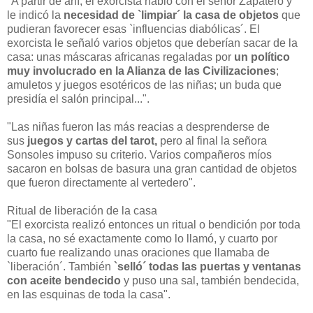
"A partir de ahí, el exorcista habló con el señor Zapatero y
le indicó la
necesidad de `limpiar´ la casa de objetos
que
pudieran favorecer esas `influencias diabólicas´. El
exorcista le señaló varios objetos que deberían sacar de la
casa: unas máscaras africanas regaladas por
un político
muy involucrado en la Alianza de las Civilizaciones
;
amuletos y juegos esotéricos de las niñas; un buda que
presidía el salón principal...".
"Las niñas fueron las más reacias a desprenderse de
sus
juegos y cartas del tarot,
pero al final la señora
Sonsoles impuso su criterio. Varios compañeros míos
sacaron en bolsas de basura una gran cantidad de objetos
que fueron directamente al vertedero".
Ritual de liberación de la casa
"El exorcista realizó entonces un ritual o bendición por toda
la casa, no sé exactamente como lo llamó, y cuarto por
cuarto fue realizando unas oraciones que llamaba de
`liberación´. También
`selló´ todas las puertas y ventanas
con aceite bendecido
y puso una sal, también bendecida,
en las esquinas de toda la casa".