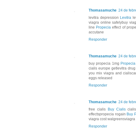
Thomasamuche
24 de febr
levitra depression
Levitra
le
viagra online safelybuy via
line
Propecia
effect of prop
accutane
Responder
Thomasamuche
24 de febr
buy propecia 1mg
Propecia
cialis europe getlevitra dr
you mix viagra and cialisc
eggs released
Responder
Thomasamuche
24 de febr
free cialis
Buy Cialis
ciali
effectspropecia rogain
Buy P
viagra cost walgreensviagra
Responder