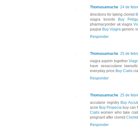
Thomasamuche
24 de febr
directions for taking clomid
B
viagra toronto
Buy Priligy
pharmacyorder uk viagra
Vi
paypal
Buy Viagra
generic vi
Responder
Thomasamuche
25 de febr
viagra aspirin together
Viag
have sexaccutane lawsui
everyday price
Buy Cialis
cia
Responder
Thomasamuche
25 de febr
accutane registry
Buy Accu
acne
Buy Propecia
buy can f
Cialis
women who take cialisl
pregnant after clomid
Clomi
Responder