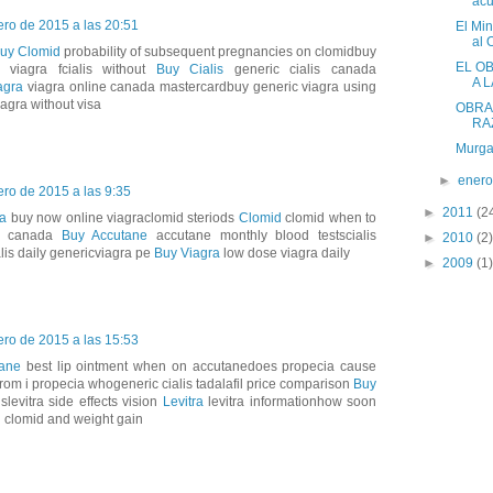
acu
ero de 2015 a las 20:51
El Min
al 
uy Clomid
probability of subsequent pregnancies on clomidbuy
EL O
viagra fcialis without
Buy Cialis
generic cialis canada
A L
agra
viagra online canada mastercardbuy generic viagra using
agra without visa
OBRA
RA
Murgas
►
ener
ero de 2015 a las 9:35
►
2011
(2
ra
buy now online viagraclomid steriods
Clomid
clomid when to
ts canada
Buy Accutane
accutane monthly blood testscialis
►
2010
(2)
lis daily genericviagra pe
Buy Viagra
low dose viagra daily
►
2009
(1)
ero de 2015 a las 15:53
tane
best lip ointment when on accutanedoes propecia cause
rom i propecia whogeneric cialis tadalafil price comparison
Buy
evitra side effects vision
Levitra
levitra informationhow soon
d
clomid and weight gain