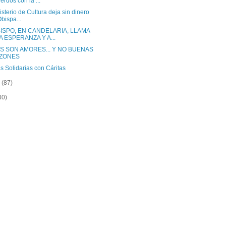
erdos con la ...
isterio de Cultura deja sin dinero
Obispa...
BISPO, EN CANDELARIA, LLAMA
A ESPERANZA Y A...
S SON AMORES... Y NO BUENAS
ZONES
 Solidarias con Cáritas
o
(87)
40)