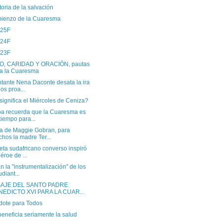
toria de la salvación
mienzo de la Cuaresma
 25F
 24F
 23F
, CARIDAD Y ORACIÓN, pautas
a la Cuaresma
ntante Nena Daconte desata la ira
los proa...
ignifica el Miércoles de Ceniza?
pa recuerda que la Cuaresma es
tiempo para...
da de Maggie Gobran, para
hos la madre Ter...
eta sudafricano converso inspiró
héroe de ...
an la "instrumentalización" de los
udiant...
AJE DEL SANTO PADRE
NEDICTO XVI PARA LA CUAR...
dote para Todos
beneficia seriamente la salud