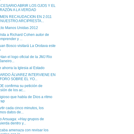
ECESARIO ABRIR LOS OJOS Y EL
RAZÓN A LA VERDAD
MEN RECAUDACION EN 2.011
 NUESTRO ARCIPRESTA...
cto Manos Unidas 2012
ista a Richard Cohen autor de
mprender y ...
an Bosco visitará La Orotava este
o
tan el logo oficial de la JMJ Rio
Janeiro...
 ahorra la Iglesia al Estado
ARDO ÁLVAREZ INTERVIENE EN
 FORO SOBRE EL YO...
OE confirma su petición de
isión de los ac...
igioso que habla de Dios a ritmo
rap
tir cada cinco minutos, los
imos datos de...
io Arsuaga: «Hay grupos de
uierda dentro y...
caba amenaza con revisar los