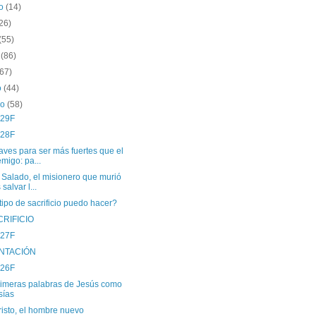
to
(14)
26)
(55)
o
(86)
(67)
o
(44)
ro
(58)
 29F
 28F
aves para ser más fuertes que el
migo: pa...
 Salado, el misionero que murió
 salvar l...
tipo de sacrificio puedo hacer?
CRIFICIO
 27F
NTACIÓN
 26F
rimeras palabras de Jesús como
ías
isto, el hombre nuevo