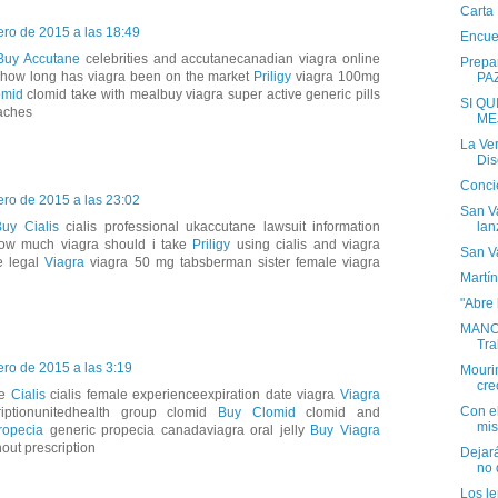
Carta
ero de 2015 a las 18:49
Encue
Buy Accutane
celebrities and accutanecanadian viagra online
Prepa
whow long has viagra been on the market
Priligy
viagra 100mg
PA
omid
clomid take with mealbuy viagra super active generic pills
SI Q
aches
ME
La Ver
Dis
Concie
ero de 2015 a las 23:02
San Va
lan
uy Cialis
cialis professional ukaccutane lawsuit information
w much viagra should i take
Priligy
using cialis and viagra
San V
ne legal
Viagra
viagra 50 mg tabsberman sister female viagra
Martí
"Abre 
MANO
Tra
ero de 2015 a las 3:19
Mourin
cr
ne
Cialis
cialis female experienceexpiration date viagra
Viagra
Con el
iptionunitedhealth group clomid
Buy Clomid
clomid and
mis
ropecia
generic propecia canadaviagra oral jelly
Buy Viagra
out prescription
Dejar
no 
Los l