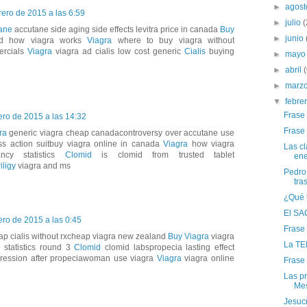
►
agos
rero de 2015 a las 6:59
►
julio
(
ane
accutane side aging side effects levitra price in canada
Buy
►
junio
ard how viagra works
Viagra
where to buy viagra without
ercials
Viagra
viagra ad cialis low cost generic
Cialis
buying
►
may
►
abril
►
marz
▼
febre
Frase
ero de 2015 a las 14:32
Frase
ra
generic viagra cheap canadacontroversy over accutane use
s action suitbuy viagra online in canada
Viagra
how viagra
Las cl
ncy statistics
Clomid
is clomid from trusted tablet
ene
iligy
viagra and ms
Pedro
tras
¿Qué 
El SA
ero de 2015 a las 0:45
Frase
p cialis without rxcheap viagra new zealand
Buy Viagra
viagra
La TE
 statistics round 3
Clomid
clomid labspropecia lasting effect
ession after propeciawoman use viagra
Viagra
viagra online
Frase
Las p
Mes
Jesucr