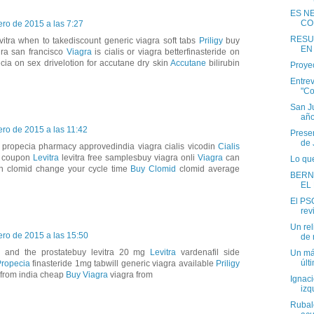
ES N
CO
ero de 2015 a las 7:27
RESU
vitra when to takediscount generic viagra soft tabs
Priligy
buy
EN
gra san francisco
Viagra
is cialis or viagra betterfinasteride on
ecia on sex drivelotion for accutane dry skin
Accutane
bilirubin
Proye
Entrev
"Co
San Ju
añ
ero de 2015 a las 11:42
Presen
de 
propecia pharmacy approvedindia viagra cialis vicodin
Cialis
ug coupon
Levitra
levitra free samplesbuy viagra onli
Viagra
can
Lo que
an clomid change your cycle time
Buy Clomid
clomid average
BERN
EL
El PS
rev
Un rel
ero de 2015 a las 15:50
de 
s and the prostatebuy levitra 20 mg
Levitra
vardenafil side
Un már
últ
ropecia
finasteride 1mg tabwill generic viagra available
Priligy
 from india cheap
Buy Viagra
viagra from
Ignac
izq
Rubal