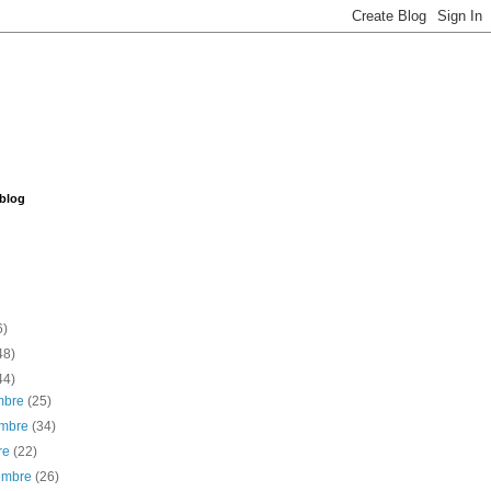
 blog
6)
48)
44)
embre
(25)
embre
(34)
re
(22)
iembre
(26)