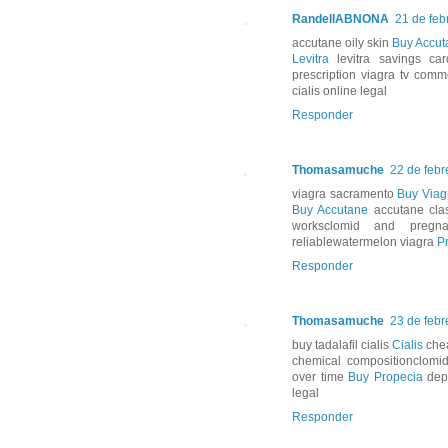
RandellABNONA
21 de feb
accutane oily skin
Buy Accut
Levitra
levitra savings c
prescription viagra tv comm
cialis online legal
Responder
Thomasamuche
22 de febr
viagra sacramento
Buy Viag
Buy Accutane
accutane clas
worksclomid and pregna
reliablewatermelon viagra
Pr
Responder
Thomasamuche
23 de febr
buy tadalafil cialis
Cialis
chea
chemical compositionclomid
over time
Buy Propecia
depr
legal
Responder