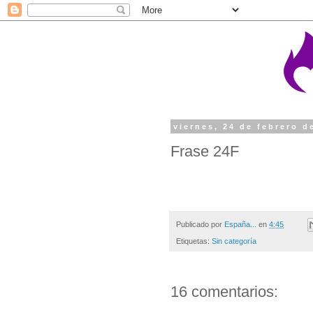
viernes, 24 de febrero d
Frase 24F
Haznos percibir y gustar, Señor, qu
tienen calibre si no repercuten po
Publicado por
España...
en
4:45
Etiquetas:
Sin categoría
16 comentarios: