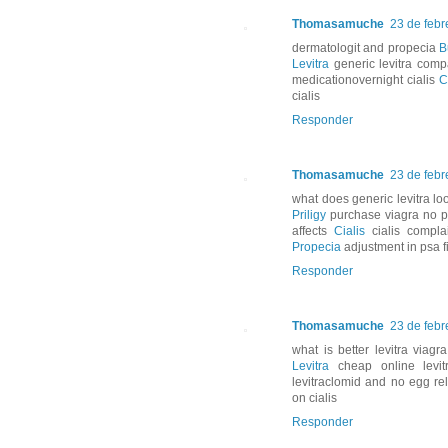
Thomasamuche
23 de febr
dermatologit and propecia
B
Levitra
generic levitra comp
medicationovernight cialis
C
cialis
Responder
Thomasamuche
23 de febr
what does generic levitra lo
Priligy
purchase viagra no pre
affects
Cialis
cialis compla
Propecia
adjustment in psa f
Responder
Thomasamuche
23 de febr
what is better levitra viagr
Levitra
cheap online levit
levitraclomid and no egg r
on cialis
Responder