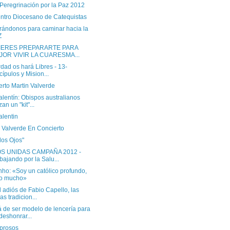
 Peregrinación por la Paz 2012
ntro Diocesano de Catequistas
rándonos para caminar hacia la
Z
UIERES PREPARARTE PARA
JOR VIVIR LA CUARESMA...
dad os hará Libres - 13-
cípulos y Mision...
rto Martin Valverde
lentín: Obispos australianos
zan un "kit"...
alentin
n Valverde En Concierto
los Ojos"
S UNIDAS CAMPAÑA 2012 -
bajando por la Salu...
ho: «Soy un católico profundo,
eo mucho»
 adiós de Fabio Capello, las
as tradicion...
á de ser modelo de lencería para
deshonrar...
eprosos