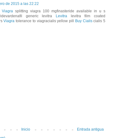
ero de 2015 a las 22:22
 Viagra
splitting viagra 100 mgfinasteride available in u s
idevardenafil generic levitra
Levitra
levitra film coated
rs
Viagra
tolerance to viagracialis yellow pill
Buy Cialis
cialis 5
Inicio
Entrada antigua