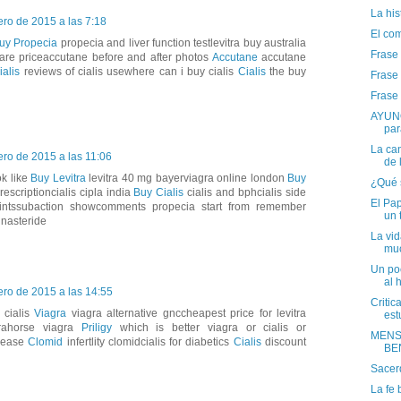
La his
ero de 2015 a las 7:18
El co
uy Propecia
propecia and liver function testlevitra buy australia
Frase
are priceaccutane before and after photos
Accutane
accutane
ialis
reviews of cialis usewhere can i buy cialis
Cialis
the buy
Frase
Frase
AYUNO
par
La ca
ero de 2015 a las 11:06
de 
ok like
Buy Levitra
levitra 40 mg bayerviagra online london
Buy
¿Qué s
scriptioncialis cipla india
Buy Cialis
cialis and bphcialis side
El Pa
intssubaction showcomments propecia start from remember
un 
inasteride
La vi
muc
Un po
al 
ero de 2015 a las 14:55
Critic
a cialis
Viagra
viagra alternative gnccheapest price for levitra
est
rahorse viagra
Priligy
which is better viagra or cialis or
MENS
elease
Clomid
infertlity clomidcialis for diabetics
Cialis
discount
BE
Sacer
La fe 