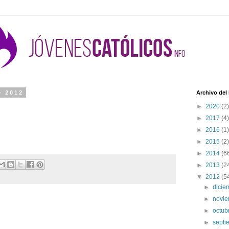
e 2012
Archivo del
►
2020
(2)
►
2017
(4)
e nuestras privaciones sin ti no significan nada. Y tampoco
►
2016
(1)
sitivamente en bien de los hermanos.
►
2015
(2)
►
2014
(6
►
2013
(2
▼
2012
(5
►
dici
►
novi
►
octub
►
sept