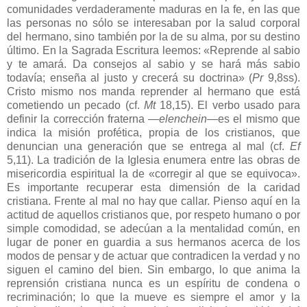
comunidades verdaderamente maduras en la fe, en las que
las personas no sólo se interesaban por la salud corporal
del hermano, sino también por la de su alma, por su destino
último. En la Sagrada Escritura leemos: «Reprende al sabio
y te amará. Da consejos al sabio y se hará más sabio
todavía; enseña al justo y crecerá su doctrina» (
Pr
9,8ss).
Cristo mismo nos manda reprender al hermano que está
cometiendo un pecado (cf.
Mt
18,15). El verbo usado para
definir la corrección fraterna —
elenchein
—es el mismo que
indica la misión profética, propia de los cristianos, que
denuncian una generación que se entrega al mal (cf.
Ef
5,11). La tradición de la Iglesia enumera entre las obras de
misericordia espiritual la de «corregir al que se equivoca».
Es importante recuperar esta dimensión de la caridad
cristiana. Frente al mal no hay que callar. Pienso aquí en la
actitud de aquellos cristianos que, por respeto humano o por
simple comodidad, se adecúan a la mentalidad común, en
lugar de poner en guardia a sus hermanos acerca de los
modos de pensar y de actuar que contradicen la verdad y no
siguen el camino del bien. Sin embargo, lo que anima la
reprensión cristiana nunca es un espíritu de condena o
recriminación; lo que la mueve es siempre el amor y la