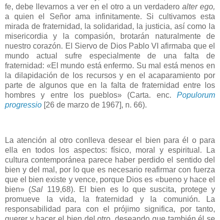
fe, debe llevarnos a ver en el otro a un verdadero
alter ego,
a quien el Señor ama infinitamente. Si cultivamos esta
mirada de fraternidad, la solidaridad, la justicia, así como la
misericordia y la compasión, brotarán naturalmente de
nuestro corazón. El Siervo de Dios Pablo VI afirmaba que el
mundo actual sufre especialmente de una falta de
fraternidad: «El mundo está enfermo. Su mal está menos en
la dilapidación de los recursos y en el acaparamiento por
parte de algunos que en la falta de fraternidad entre los
hombres y entre los pueblos» (Carta. enc.
Populorum
progressio
[26 de marzo de 1967], n. 66).
La atención al otro conlleva desear el bien para él o para
ella en todos los aspectos: físico, moral y espiritual. La
cultura contemporánea parece haber perdido el sentido del
bien y del mal, por lo que es necesario reafirmar con fuerza
que el bien existe y vence, porque Dios es «bueno y hace el
bien» (
Sal
119,68). El bien es lo que suscita, protege y
promueve la vida, la fraternidad y la comunión. La
responsabilidad para con el prójimo significa, por tanto,
querer y hacer el bien del otro, deseando que también él se