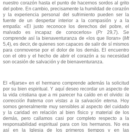
nuestro corazón hasta el punto de hacernos sordos al grito
del pobre. En cambio, precisamente la humildad de corazón
y la experiencia personal del sufrimiento pueden ser la
fuente de un despertar interior a la compasión y a la
empatía: «El justo reconoce los derechos del pobre, el
malvado es incapaz de conocerlos» (
Pr
29,7). Se
comprende así la bienaventuranza de «los que lloran» (
Mt
5,4), es decir, de quienes son capaces de salir de sí mismos
para conmoverse por el dolor de los demás. El encuentro
con el otro y el hecho de abrir el corazón a su necesidad
son ocasión de salvación y de bienaventuranza.
El «fijarse» en el hermano comprende además la solicitud
por su bien espiritual. Y aquí deseo recordar un aspecto de
la vida cristiana que a mi parecer ha caído en el olvido:
la
corrección fraterna con vistas a la salvación eterna
. Hoy
somos generalmente muy sensibles al aspecto del cuidado
y la caridad en relación al bien físico y material de los
demás, pero callamos casi por completo respecto a la
responsabilidad espiritual para con los hermanos. No era
así en la Iglesia de los primeros tiempos y en las