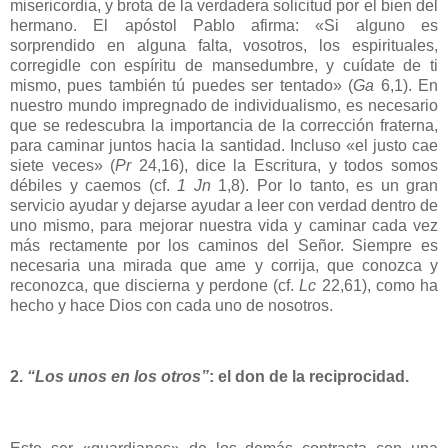
misericordia, y brota de la verdadera solicitud por el bien del
hermano. El apóstol Pablo afirma: «Si alguno es
sorprendido en alguna falta, vosotros, los espirituales,
corregidle con espíritu de mansedumbre, y cuídate de ti
mismo, pues también tú puedes ser tentado» (
Ga
6,1). En
nuestro mundo impregnado de individualismo, es necesario
que se redescubra la importancia de la corrección fraterna,
para caminar juntos hacia la santidad. Incluso «el justo cae
siete veces» (
Pr
24,16), dice la Escritura, y todos somos
débiles y caemos (cf.
1 Jn
1,8). Por lo tanto, es un gran
servicio ayudar y dejarse ayudar a leer con verdad dentro de
uno mismo, para mejorar nuestra vida y caminar cada vez
más rectamente por los caminos del Señor. Siempre es
necesaria una mirada que ame y corrija, que conozca y
reconozca, que discierna y perdone (cf.
Lc
22,61), como ha
hecho y hace Dios con cada uno de nosotros.
2.
“Los unos en los otros”
: el don de la reciprocidad.