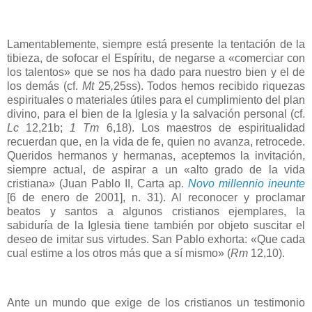
Lamentablemente, siempre está presente la tentación de la
tibieza, de sofocar el Espíritu, de negarse a «comerciar con
los talentos» que se nos ha dado para nuestro bien y el de
los demás (cf.
Mt
25
,
25ss). Todos hemos recibido riquezas
espirituales o materiales útiles para el cumplimiento del plan
divino, para el bien de la Iglesia y la salvación personal (cf.
Lc
12,21b;
1 Tm
6,18). Los maestros de espiritualidad
recuerdan que, en la vida de fe, quien no avanza, retrocede.
Queridos hermanos y hermanas, aceptemos la invitación,
siempre actual, de aspirar a un «alto grado de la vida
cristiana» (Juan Pablo II, Carta ap.
Novo millennio ineunte
[6 de enero de 2001], n. 31). Al reconocer y proclamar
beatos y santos a algunos cristianos ejemplares, la
sabiduría de la Iglesia tiene también por objeto suscitar el
deseo de imitar sus virtudes. San Pablo exhorta: «Que cada
cual estime a los otros más que a sí mismo» (
Rm
12,10).
Ante un mundo que exige de los cristianos un testimonio