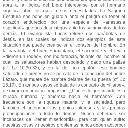
abra a la lógica del bien; interesarse por el hermano
significa abrir los ojos a sus necesidades. La Sagrada
Escritura nos pone en guardia ante el peligro de tener el
corazón endurecido por una especie de «anestesia
espiritual» que nos deja ciegos ante los sufrimientos de los
demás. El evangelista Lucas refiere dos parábolas de
Jesús, en las cuales se indican dos ejemplos de esta
situación que puede crearse en el corazón del hombre. En
la parábola del buen Samaritano, el sacerdote y el levita
«dieron un rodeo», con indiferencia, delante del hombre al
cual los salteadores habían despojado y dado una paliza
(cf.
Lc
10,30-32), y en la del rico epulón, ese hombre
saturado de bienes no se percata de la condición del pobre
Lázaro, que muere de hambre delante de su puerta (cf.
Lc
16,19). En ambos casos se trata de lo contrario de «fijarse»,
de mirar con amor y compasión. ¿Qué es lo que impide esta
mirada humana y amorosa hacia el hermano? Con
frecuencia son la riqueza material y la saciedad, pero
también el anteponer los propios intereses y las propias
preocupaciones a todo lo demás. Nunca debemos ser
incapaces de «tener misericordia» para con quien sufre;
nuestras cosas y nuestros problemas nunca deben absorber