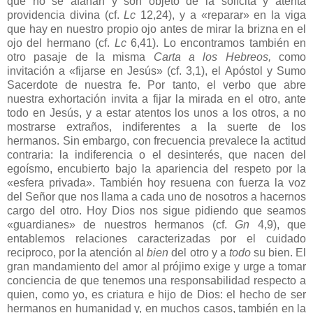
que no se afanan y son objeto de la solícita y atenta
providencia divina (cf.
Lc
12,24), y a «reparar» en la viga
que hay en nuestro propio ojo antes de mirar la brizna en el
ojo del hermano (cf.
Lc
6,41). Lo encontramos también en
otro pasaje de la misma
Carta a los Hebreos,
como
invitación a «fijarse en Jesús» (cf. 3,1), el Apóstol y Sumo
Sacerdote de nuestra fe. Por tanto, el verbo que abre
nuestra exhortación invita a fijar la mirada en el otro, ante
todo en Jesús, y a estar atentos los unos a los otros, a no
mostrarse extraños, indiferentes a la suerte de los
hermanos. Sin embargo, con frecuencia prevalece la actitud
contraria: la indiferencia o el desinterés, que nacen del
egoísmo, encubierto bajo la apariencia del respeto por la
«esfera privada». También hoy resuena con fuerza la voz
del Señor que nos llama a cada uno de nosotros a hacernos
cargo del otro. Hoy Dios nos sigue pidiendo que seamos
«guardianes» de nuestros hermanos (cf.
Gn
4,9), que
entablemos relaciones caracterizadas por el cuidado
reciproco, por la atención al
bien
del otro y a
todo
su bien. El
gran mandamiento del amor al prójimo exige y urge a tomar
conciencia de que tenemos una responsabilidad respecto a
quien, como yo, es criatura e hijo de Dios: el hecho de ser
hermanos en humanidad y, en muchos casos, también en la