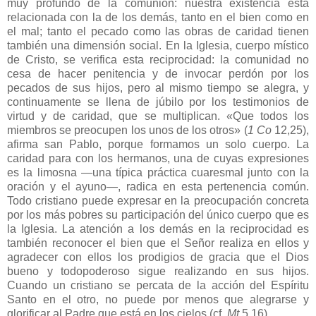
muy profundo de la comunión: nuestra existencia está
relacionada con la de los demás, tanto en el bien como en
el mal; tanto el pecado como las obras de caridad tienen
también una dimensión social. En la Iglesia, cuerpo místico
de Cristo, se verifica esta reciprocidad: la comunidad no
cesa de hacer penitencia y de invocar perdón por los
pecados de sus hijos, pero al mismo tiempo se alegra, y
continuamente se llena de júbilo por los testimonios de
virtud y de caridad, que se multiplican. «Que todos los
miembros se preocupen los unos de los otros» (
1 Co
12,25),
afirma san Pablo, porque formamos un solo cuerpo. La
caridad para con los hermanos, una de cuyas expresiones
es la limosna —una típica práctica cuaresmal junto con la
oración y el ayuno—, radica en esta pertenencia común.
Todo cristiano puede expresar en la preocupación concreta
por los más pobres su participación del único cuerpo que es
la Iglesia. La atención a los demás en la reciprocidad es
también reconocer el bien que el Señor realiza en ellos y
agradecer con ellos los prodigios de gracia que el Dios
bueno y todopoderoso sigue realizando en sus hijos.
Cuando un cristiano se percata de la acción del Espíritu
Santo en el otro, no puede por menos que alegrarse y
glorificar al Padre que está en los cielos (cf.
Mt
5,16).