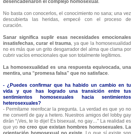
desencadenaron el complejo homosexual
.
No basta con conocerlos, el conocimiento no sana; una vez
descubierta las heridas, empecé con el proceso de
curación.
Sanar significa suplir esas necesidades emocionales
insatisfechas, curar el trauma
, ya que la homosexualidad
no es más que un grito desgarrador del alma que clama por
cubrir vacíos emocionales que son totalmente legítimos.
La homosexualidad es una respuesta equivocada, una
mentira, una “promesa falsa” que no satisface
.
- ¿Puedes confirmar que ha habido un cambio en tu
vida y que has logrado una transición entre tus
sentimientos homosexuales hacia sentimientos
heterosexuales?
- Permítame reenfocar la pregunta. La verdad es que yo no
me convertí de gay a hetero. Nuestros amigos del lobby gay
dirán “¡Ves, te lo dije! Es bisexual, no gay…” La realidad es
que yo
no creo que existan hombres homosexuales. La
orientación homosexual no existe
. Lo que sí existe son