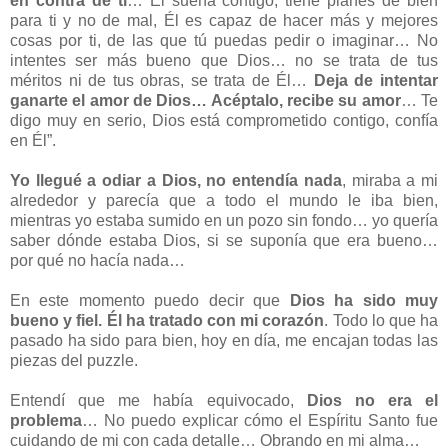
en contra de ti
… Él sueña contigo, tiene planes de bien
para ti y no de mal, Él es capaz de hacer más y mejores
cosas por ti, de las que tú puedas pedir o imaginar… No
intentes ser más bueno que Dios… no se trata de tus
méritos ni de tus obras, se trata de Él…
Deja de intentar
ganarte el amor de Dios… Acéptalo, recibe su amor
… Te
digo muy en serio, Dios está comprometido contigo, confía
en Él”.
Yo llegué a odiar a Dios, no entendía nada
, miraba a mi
alrededor y parecía que a todo el mundo le iba bien,
mientras yo estaba sumido en un pozo sin fondo… yo quería
saber dónde estaba Dios, si se suponía que era bueno…
por qué no hacía nada…
En este momento puedo decir que
Dios ha sido muy
bueno y fiel. Él ha tratado con mi corazón
. Todo lo que ha
pasado ha sido para bien, hoy en día, me encajan todas las
piezas del puzzle.
Entendí que me había equivocado,
Dios no era el
problema
… No puedo explicar cómo el Espíritu Santo fue
cuidando de mi con cada detalle… Obrando en mi alma…