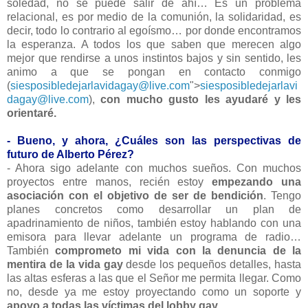
soledad, no se puede salir de ahí… Es un problema
relacional, es por medio de la comunión, la solidaridad, es
decir, todo lo contrario al egoísmo… por donde encontramos
la esperanza. A todos los que saben que merecen algo
mejor que rendirse a unos instintos bajos y sin sentido, les
animo a que se pongan en contacto conmigo
(
siesposibledejarlavidagay@live.com
">
siesposibledejarlavi
dagay@live.com
),
con mucho gusto les ayudaré y les
orientaré.
- Bueno, y ahora, ¿Cuáles son las perspectivas de
futuro de Alberto Pérez?
- Ahora sigo adelante con muchos sueños. Con muchos
proyectos entre manos, recién estoy
empezando una
asociación con el objetivo de ser de bendición
. Tengo
planes concretos como desarrollar un plan de
apadrinamiento de niños, también estoy hablando con una
emisora para llevar adelante un programa de radio…
También
comprometo mi vida con la denuncia de la
mentira de la vida gay
desde los pequeños detalles, hasta
las altas esferas a las que el Señor me permita llegar. Como
no, desde ya me estoy proyectando como un soporte y
apoyo a todas las víctimas del lobby gay
.