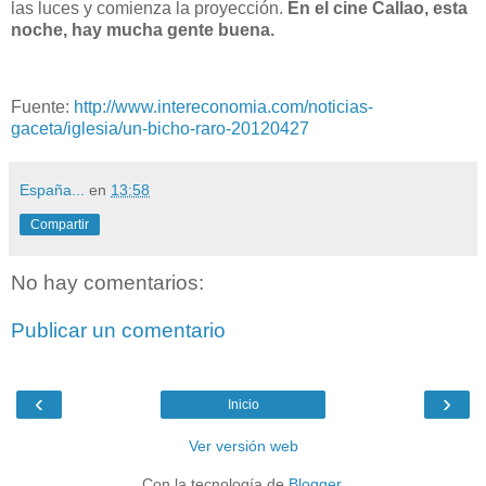
las luces y comienza la proyección.
En el cine Callao, esta
noche, hay mucha gente buena.
Fuente:
http://www.intereconomia.com/noticias-
gaceta/iglesia/un-bicho-raro-20120427
España...
en
13:58
Compartir
No hay comentarios:
Publicar un comentario
‹
›
Inicio
Ver versión web
Con la tecnología de
Blogger
.