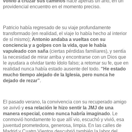
volvió a cruzar sus caminos
hace apenas un año, en un
providencial encuentro en el momento preciso.
Patricio había regresado de su viaje profundamente
transformado (en realidad, el viaje lo había hecho al interior
de sí mismo);
Antonio andaba a vueltas con su
conciencia y a golpes con la vida, que le había
vapuleado con saña
(ciertas pérdidas familiares), y sentía
la necesidad de mirar arriba y encontrarse con un Dios que
le ayudara a olvidar tanto ídolo falso; a retomar su fe, que en
realidad nunca había estado ausente del todo.
“He estado
mucho tiempo alejado de la Iglesia, pero nunca he
dejado de rezar”
.
El pasado verano, la convivencia con su recuperado amigo
se avivó y
esa relación le hizo sentir la JMJ de una
manera especial, como nunca habría imaginado
. Le
conmovió hondamente lo que allí vio, escuchó y vivió, esa
juventud prometedora, generosa, limpia. En las calles de
Madrid y Cuatro Vientos descubrió también la labor del