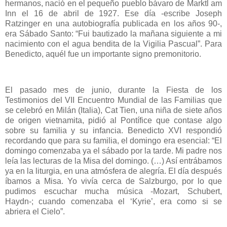
hermanos, nació en el pequeño pueblo bávaro de Marktl am
Inn el 16 de abril de 1927. Ese día -escribe Joseph
Ratzinger en una autobiografía publicada en los años 90-,
era Sábado Santo: “Fui bautizado la mañana siguiente a mi
nacimiento con el agua bendita de la Vigilia Pascual”. Para
Benedicto, aquél fue un importante signo premonitorio.
El pasado mes de junio, durante la Fiesta de los
Testimonios del VII Encuentro Mundial de las Familias que
se celebró en Milán (Italia), Cat Tien, una niña de siete años
de origen vietnamita, pidió al Pontífice que contase algo
sobre su familia y su infancia. Benedicto XVI respondió
recordando que para su familia, el domingo era esencial: “El
domingo comenzaba ya el sábado por la tarde. Mi padre nos
leía las lecturas de la Misa del domingo. (…) Así entrábamos
ya en la liturgia, en una atmósfera de alegría. El día después
íbamos a Misa. Yo vivía cerca de Salzburgo, por lo que
pudimos escuchar mucha música -Mozart, Schubert,
Haydn-; cuando comenzaba el ‘Kyrie’, era como si se
abriera el Cielo”.