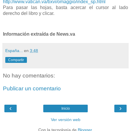
http://www.vatican.va/bxvi/omaggio/index_sp.html
Para pasar las hojas, basta acercar el cursor al lado
derecho del libro y clicar.
Información extraída de News.va
España...
en
3:48
Compartir
No hay comentarios:
Publicar un comentario
‹
›
Inicio
Ver versión web
Con la tecnología de
Blogger
.