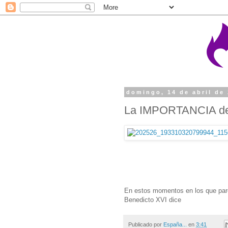
domingo, 14 de abril de
La IMPORTANCIA de l
En estos momentos en los que parec
Benedicto XVI dice
Publicado por
España...
en
3:41