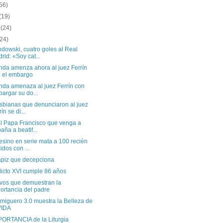
56)
(19)
o
(24)
(24)
dowski, cuatro goles al Real
rid: «Soy cat...
nda amenza ahora al juez Ferrín
 el embargo
nda amenaza al juez Ferrín con
argar su do...
esbianas que denunciaron al juez
ín se di...
al Papa Francisco que venga a
aña a beatif...
esino en serie mata a 100 recién
idos con ...
apiz que decepciona
icto XVI cumple 86 años
ivos que demuestran la
ortancia del padre
miguero 3.0 muestra la Belleza de
VIDA
PORTANCIA de la Liturgia