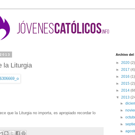
 2013
Archivo del
►
2020
(2)
a Liturgia
►
2017
(4)
►
2016
(1)
►
2015
(2)
►
2014
(6
▼
2013
(2
►
dici
►
novi
e que la Liturgia no importa, es apropiado recordar lo
►
octub
►
sept
►
agos