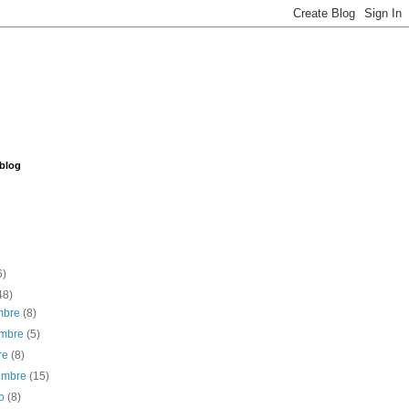
 blog
6)
48)
embre
(8)
embre
(5)
re
(8)
iembre
(15)
to
(8)