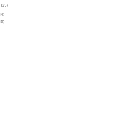
o
(25)
44)
40)