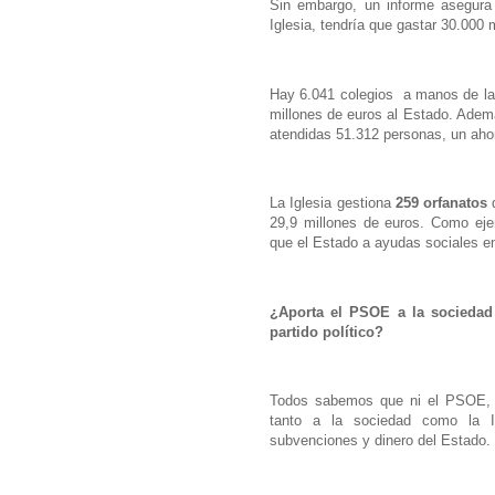
Sin embargo, un informe asegura q
Iglesia, tendría que gastar 30.000 
Hay 6.041 colegios a manos de la
millones de euros al Estado. Ademá
atendidas 51.312 personas, un ahor
La Iglesia gestiona
259 orfanatos
q
29,9 millones de euros. Como ej
que el Estado a ayudas sociales e
¿Aporta el PSOE a la sociedad 
partido político?
Todos sabemos que ni el PSOE, ni 
tanto a la sociedad como la I
subvenciones y dinero del Estado.