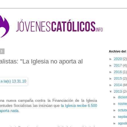
13
Archivo del
►
2020
(2)
istas: "La Iglesia no aporta al
►
2017
(4)
►
2016
(1)
►
2015
(2)
►
2014
(6
▼
2013
(2
►
dici
una nueva campaña contra la Financiación de la Iglesia
►
novi
entudes Socialistas las insinúan que
la Iglesia recibe 6.500
►
octub
aporta nada
.
►
sept
►
agos