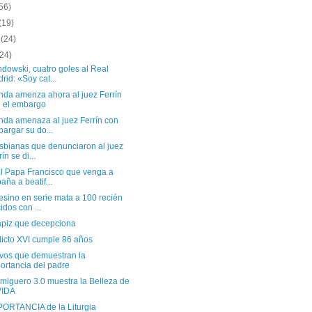
56)
(19)
o
(24)
(24)
dowski, cuatro goles al Real
rid: «Soy cat...
nda amenza ahora al juez Ferrín
 el embargo
nda amenaza al juez Ferrín con
argar su do...
esbianas que denunciaron al juez
ín se di...
al Papa Francisco que venga a
aña a beatif...
esino en serie mata a 100 recién
idos con ...
apiz que decepciona
icto XVI cumple 86 años
ivos que demuestran la
ortancia del padre
miguero 3.0 muestra la Belleza de
VIDA
PORTANCIA de la Liturgia