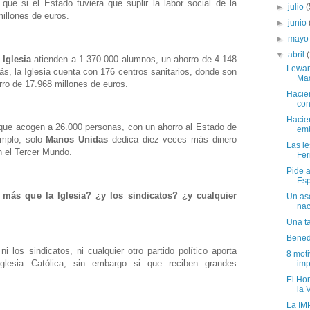
ue si el Estado tuviera que suplir la labor social de la
►
julio
(
millones de euros.
►
junio
►
may
▼
abril
Iglesia
atienden a 1.370.000 alumnos, un ahorro de 4.148
Lewan
s, la Iglesia cuenta con 176 centros sanitarios, donde son
Mad
ro de 17.968 millones de euros.
Hacie
con
Hacie
ue acogen a 26.000 personas, con un ahorro al Estado de
emb
emplo, solo
Manos Unidas
dedica diez veces más dinero
Las l
n el Tercer Mundo.
Ferr
Pide 
Esp
más que la Iglesia? ¿y los sindicatos? ¿y cualquier
Un as
nac
Una t
Bened
los sindicatos, ni cualquier otro partido político aporta
8 mot
glesia Católica, sin embargo si que reciben grandes
imp
El Hor
la 
La IM