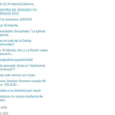
de 21 #TuiterosCatólicos
ENTRO DE JÓVENES: PJ
EKEND 2013
J la viviremos JUNTOS
ar SI importa
ventudes Socialistas: "La Iglesia
aporta ...
s el culto de la Divina
ericordia?
s, El Mundo, Abc y La Razón vetan
anuncio...
asignatura apasionante!
ía apoyado Jesús el “matrimonio
mosexual”?
ada este viernes en Cines
tonio Jiménez Romero cumple 90
s - FELICID...
habla a su hermano por nacer
ristianos no somos muñecos de
stes
o
(24)
ro
(32)