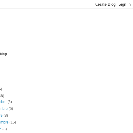
 blog
6)
48)
embre
(8)
embre
(5)
re
(8)
iembre
(15)
to
(8)