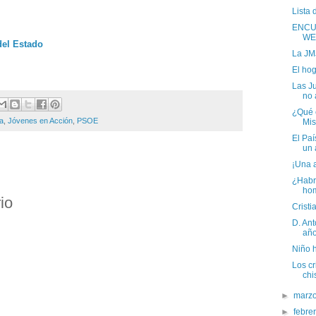
Lista 
ENCU
WE
del Estado
La JM
El hog
Las Ju
no 
¿Qué e
ia
,
Jóvenes en Acción
,
PSOE
Mis
El Paí
un 
¡Una 
¿Habr
ho
io
Cristi
D. An
año
Niño 
Los c
chi
►
marz
►
febre