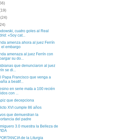
56)
(19)
o
(24)
(24)
dowski, cuatro goles al Real
rid: «Soy cat...
nda amenza ahora al juez Ferrín
 el embargo
nda amenaza al juez Ferrín con
argar su do...
esbianas que denunciaron al juez
ín se di...
al Papa Francisco que venga a
aña a beatif...
esino en serie mata a 100 recién
idos con ...
apiz que decepciona
icto XVI cumple 86 años
ivos que demuestran la
ortancia del padre
miguero 3.0 muestra la Belleza de
VIDA
PORTANCIA de la Liturgia