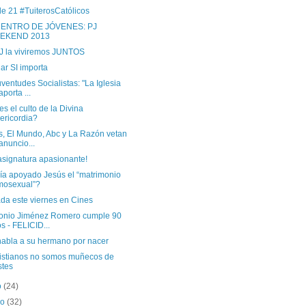
de 21 #TuiterosCatólicos
ENTRO DE JÓVENES: PJ
EKEND 2013
J la viviremos JUNTOS
ar SI importa
ventudes Socialistas: "La Iglesia
aporta ...
s el culto de la Divina
ericordia?
s, El Mundo, Abc y La Razón vetan
anuncio...
asignatura apasionante!
ía apoyado Jesús el “matrimonio
mosexual”?
ada este viernes en Cines
tonio Jiménez Romero cumple 90
s - FELICID...
habla a su hermano por nacer
ristianos no somos muñecos de
stes
o
(24)
ro
(32)