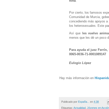
niña
.
Por cierto, los famosos exper
Comunidad de Murcia, gober
concediendo más apoyos a p
los heterosexuales. Este par
Así que
les vuelvo anima
menos que les dé un poco d
Para ayuda el juez Ferrí
0065-0036-71-0001089147
Eulogio López
Hay más información en
Hispanid
Publicado por
España...
en
4:38
Etiquetas:
Actualidad
,
Jóvenes en Acció