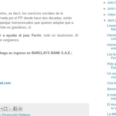
►
julio
(
►
junio
tos, es decir, los servicios sociales de la
►
may
nada por el PP desde hace dos décadas, están
▼
abril
arejas homosexuales que quieren adoptar que a
Lewan
tido es grandioso, sí.
Mad
Hacie
r a ayudar al juez Ferrín
, todo un testimonio. Al
con
e vergüenza.
Hacie
emb
n, haga su ingreso en BARCLAYS BANK S.A.E.:
Las l
Ferr
Pide 
Esp
Un as
nac
ad.com
Una t
Bened
8 mot
imp
El Hor
la 
La IM
n
,
Persecución Religiosa