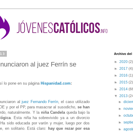
013
Archivo del
►
2020
(2)
nunciaron al juez Ferrín se
►
2017
(4)
►
2016
(1)
►
2015
(2)
sí lo pone en su página
Hispanidad.com
:
►
2014
(6
▼
2013
(2
unciaron al
juez Fernando Ferrín
, el caso utilizado
►
dici
PSOE y por el PP, para masacrar al susodicho,
se han
►
novi
rdo, naturalmente. Y la
niña Candela
queda bajo la
►
octub
lógica
. Esta niña ha sobrevivido ya a un divorcio
►
sept
Ha sido educada por varón y mujer, luego por dos
, en solitario. Está claro:
hay que rezar por esa
►
agos