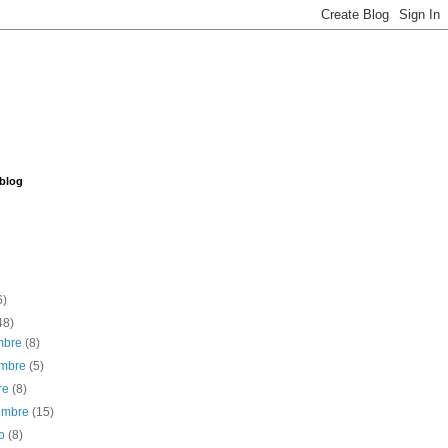
 blog
6)
48)
embre
(8)
embre
(5)
re
(8)
iembre
(15)
to
(8)