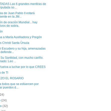
ADAS Las 6 grandes mentiras de
diputada so...
ia de Juan Pablo II estará
sente en la JM...
n de oración Mundial... hay
ivos de sobra.
ón
a a María Auxiliadora y Pregón
 Christi Santa Úrsula
iz Escudero y su hija, amenazadas
 defende...
 Su Santidad, con mucho cariño.
mado: Leo ...
Vuelva a luchar por lo que CREES
 de TI
EZO EL ROSARIO
a todos que se esfuercen por
ar puestos d...
(24)
o
(24)
ro
(32)