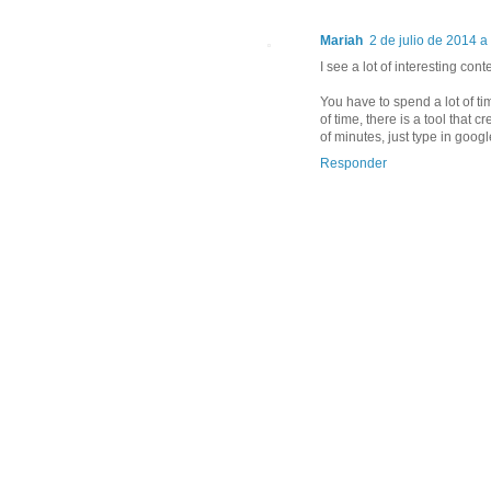
Mariah
2 de julio de 2014 a
I see a lot of interesting con
You have to spend a lot of ti
of time, there is a tool that 
of minutes, just type in googl
Responder