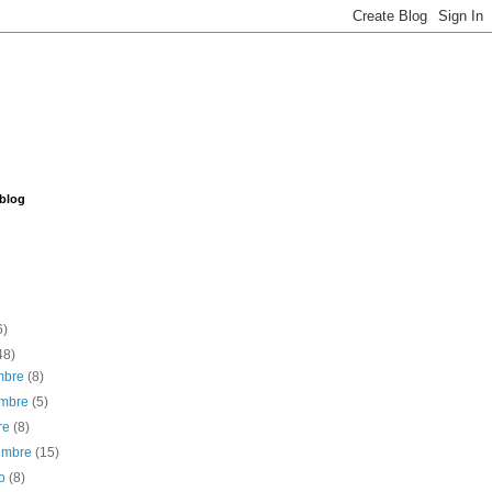
 blog
6)
48)
embre
(8)
embre
(5)
re
(8)
iembre
(15)
to
(8)