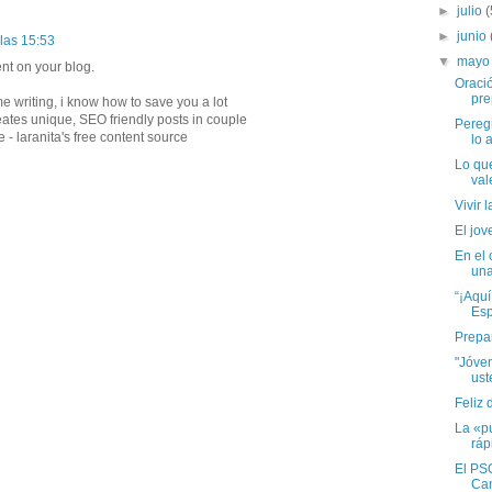
►
julio
(
►
junio
 las 15:53
▼
may
tent on your blog.
Oraci
pre
me writing, i know how to save you a lot
creates unique, SEO friendly posts in couple
Peregr
e - laranita's free content source
lo a
Lo que
val
Vivir 
El jov
En el 
una
“¡Aquí
Esp
Prepar
"Jóven
ust
Feliz 
La «pu
ráp
El PSO
Ca