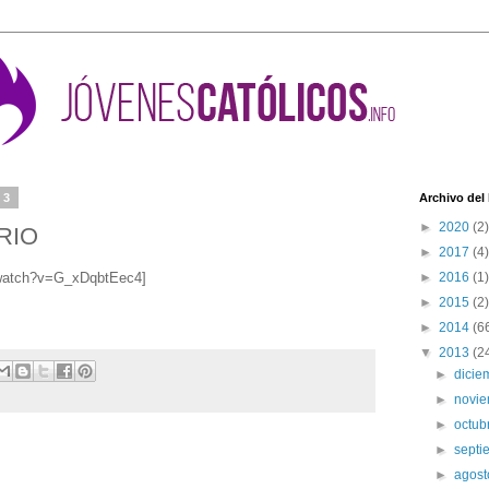
13
Archivo del
►
2020
(2)
RIO
►
2017
(4)
/watch?v=G_xDqbtEec4]
►
2016
(1)
►
2015
(2)
►
2014
(6
▼
2013
(2
►
dici
►
novi
►
octub
►
sept
►
agos