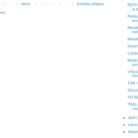
Inicio
Entrada antigua
REFUT
la 
om)
Reliqu
pre
Marató
mot
Marat
Noven
Corpus
Beatr
por
«Para
Fir
15M: 
Soy ya
YO R
"Pido 
cre
►
abril
►
marz
►
febre