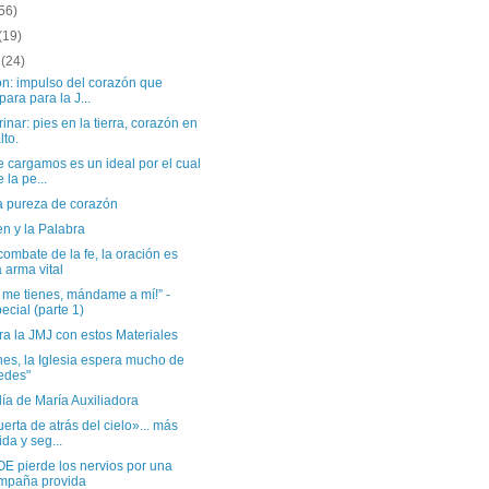
56)
(19)
o
(24)
ón: impulso del corazón que
para para la J...
inar: pies en la tierra, corazón en
lto.
 cargamos es un ideal por el cual
e la pe...
la pureza de corazón
en y la Palabra
combate de la fe, la oración es
 arma vital
 me tienes, mándame a mí!” -
ecial (parte 1)
a la JMJ con estos Materiales
es, la Iglesia espera mucho de
edes"
día de María Auxiliadora
erta de atrás del cielo»... más
ida y seg...
E pierde los nervios por una
mpaña provida