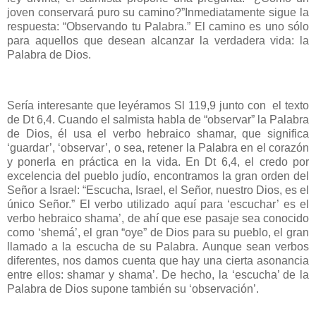
joven conservará puro su camino?”Inmediatamente sigue la
respuesta: “Observando tu Palabra.” El camino es uno sólo
para aquellos que desean alcanzar la verdadera vida: la
Palabra de Dios.
Sería interesante que leyéramos Sl 119,9 junto con el texto
de Dt 6,4. Cuando el salmista habla de “observar” la Palabra
de Dios, él usa el verbo hebraico shamar, que significa
‘guardar’, ‘observar’, o sea, retener la Palabra en el corazón
y ponerla en práctica en la vida. En Dt 6,4, el credo por
excelencia del pueblo judío, encontramos la gran orden del
Señor a Israel: “Escucha, Israel, el Señor, nuestro Dios, es el
único Señor.” El verbo utilizado aquí para ‘escuchar’ es el
verbo hebraico shama’, de ahí que ese pasaje sea conocido
como ‘shemá’, el gran “oye” de Dios para su pueblo, el gran
llamado a la escucha de su Palabra. Aunque sean verbos
diferentes, nos damos cuenta que hay una cierta asonancia
entre ellos: shamar y shama’. De hecho, la ‘escucha’ de la
Palabra de Dios supone también su ‘observación’.