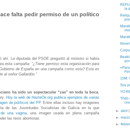
REFUT
la 
ce falta pedir permiso de un político
Reliqu
pre
Marató
mot
Marat
Noven
Corpus
Beatr
ó ahí. La diputada del PSOE preguntó al ministro si había
por
para esta campaña:
“¿Tiene permiso esta organización para
«Para
l Gobierno de España en una campaña como esta? Esta es
Fir
e al señor Gallardón.”
15M: 
Soy ya
YO R
ciano ha sido un espectacular “zas” en toda la boca
,
ory.
Hoy la web de HazteOir.org publica ejemplos de varias
"Pido 
cre
en de políticos del PP
. Entre ellas incluso hay imágenes
a de las Juventudes Socialistas de Galicia en la que
►
abril
 de una vagina
, una imagen usada en plena campaña
►
marz
der las tesis abortistas:
►
febre