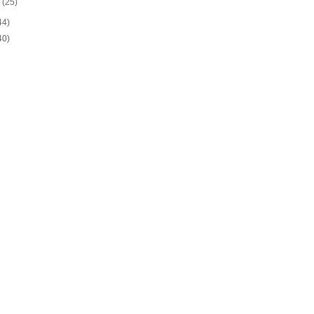
o
(25)
44)
40)