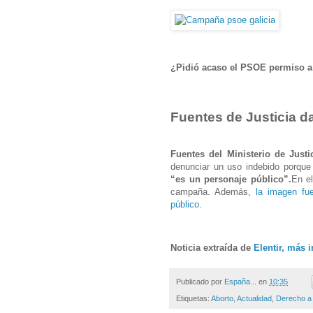
¿Pidió acaso el PSOE permiso a 
Fuentes de Justicia da
Fuentes del Ministerio de Justi
denunciar un uso indebido porqu
“es un personaje público”.
En e
campaña. Además,
la imagen fu
público
.
Noticia extraída de
Elentir, más 
Publicado por
España...
en
10:35
Etiquetas:
Aborto
,
Actualidad
,
Derecho a 