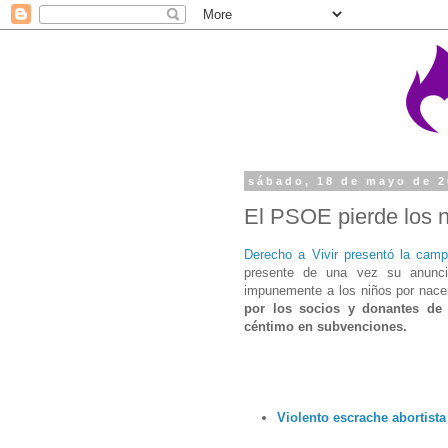
sábado, 18 de mayo de 
El PSOE pierde los 
Derecho a Vivir presentó la cam
presente de una vez su anunci
impunemente a los niños por nace
por los socios y donantes d
céntimo en subvenciones.
Violento escrache abortist