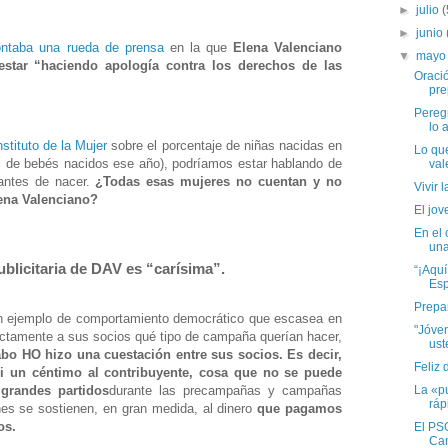
►
julio
(
►
junio
taba una rueda de prensa
en la que
Elena Valenciano
▼
may
estar “haciendo apología contra los derechos de las
Oraci
pre
Peregr
lo a
nstituto de la Mujer
sobre el porcentaje de niñas nacidas en
Lo que
l de bebés nacidos ese año), podríamos estar hablando de
val
antes de nacer.
¿Todas esas mujeres no cuentan y no
Vivir 
lena Valenciano?
El jov
En el 
una
publicitaria de DAV es “carísima”.
“¡Aquí
Esp
Prepar
un ejemplo de comportamiento democrático que escasea en
"Jóven
irectamente a sus socios qué tipo de campaña querían hacer,
ust
cabo HO hizo una cuestación entre sus socios. Es decir,
Feliz 
ni un céntimo al contribuyente, cosa que no se puede
La «pu
 grandes partidos
durante las precampañas y campañas
ráp
nes se sostienen, en gran medida, al dinero
que pagamos
os.
El PSO
Ca