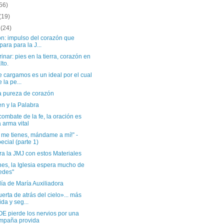
56)
(19)
o
(24)
ón: impulso del corazón que
para para la J...
inar: pies en la tierra, corazón en
lto.
 cargamos es un ideal por el cual
e la pe...
la pureza de corazón
en y la Palabra
combate de la fe, la oración es
 arma vital
 me tienes, mándame a mí!” -
ecial (parte 1)
a la JMJ con estos Materiales
es, la Iglesia espera mucho de
edes"
día de María Auxiliadora
erta de atrás del cielo»... más
ida y seg...
E pierde los nervios por una
mpaña provida