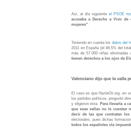
Así, al día siguiente
el PSOE mon
acusaba a Derecho a Vivir de 
mujeres”
.
Teniendo en cuenta los
datos del I
2011 en España (el 48,5% del tota
más de 57.000 niñas eliminadas 
tienen derechos a los ojos de E
Valenciano dijo que la valla 
El caso es que HazteOir.org, en 
los partidos políticos, preguntó d
y eligieron ésta.
Para llevarla a 
que esas vallas no le cuestan 
decir de las que contratan los
electorales, pues dichas formacio
todos los españoles vía impuest