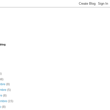
 blog
6)
48)
embre
(8)
embre
(5)
re
(8)
iembre
(15)
to
(8)