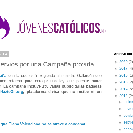
2013
Archivo del
►
2020
(2)
nervios por una Campaña provida
►
2017
(4)
paña
con la que está exigiendo al ministro Gallardón que
►
2016
(1)
ada reforma para derogar una ley que permite matar
►
2015
(2)
r.
La campaña incluye 150 vallas publicitarias pagadas
►
2014
(6
e
HazteOir.org
, plataforma cívica que no recibe ni un
▼
2013
(2
►
dici
►
novi
►
octub
►
sept
a que Elena Valenciano no se atreve a condenar
►
agos