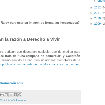
►
ener
►
2012
(5
►
2011
(2
►
2010
(2)
Rajoy para usar su imagen de forma tan irrespetuosa?
►
2009
(1)
n la razón a Derecho a Vivir
cia
señalan que descartan cualquier tipo de medida para
e
se trata de “una campaña no comercial” y Gallardón
l mismo sentido se han pronunciado los promotores de la
e publicada por la web de La Moncloa y es de dominio
información aquí
Vivir
,
Elena Valenciano