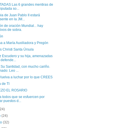
ADAS Las 6 grandes mentiras de
diputada so...
ia de Juan Pablo II estará
sente en la JM...
n de oración Mundial... hay
ivos de sobra.
ón
a a María Auxiliadora y Pregón
 Christi Santa Úrsula
iz Escudero y su hija, amenazadas
 defende...
 Su Santidad, con mucho cariño.
mado: Leo ...
Vuelva a luchar por lo que CREES
 de TI
EZO EL ROSARIO
a todos que se esfuercen por
ar puestos d...
(24)
o
(24)
ro
(32)