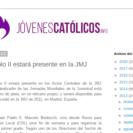
013
Archivo del
►
2020
(2)
lo II estará presente en la JMJ
►
2017
(4)
►
2016
(1)
►
2015
(2)
lo II estará presente en los Actos Centrales de la JMJ
dealizador de las Jornadas Mundiales de la Juventud está
►
2014
(6
o de plata, en un relicario propio, y estará disponible para
▼
2013
(2
ucedió en la JMJ de 2011, en Madrid, España.
►
dici
►
novi
►
octub
uan Pablo II, Marcelo Bedeschi, vino desde Roma para
►
sept
dor Local (COL) este fin de semana y para organizar la
de primer grado. Según uno de los Directores del Sector de
►
agos