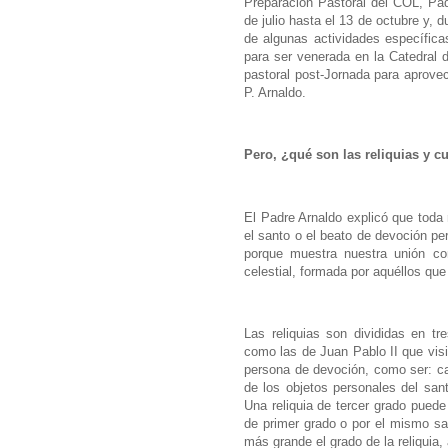
Preparación Pastoral del COL, Padr
de julio hasta el 13 de octubre y, 
de algunas actividades específic
para ser venerada en la Catedral 
pastoral post-Jornada para aprovech
P. Arnaldo.
Pero, ¿qué son las reliquias y cu
El Padre Arnaldo explicó que toda 
el santo o el beato de devoción pe
porque muestra nuestra unión con
celestial, formada por aquéllos que
Las reliquias son divididas en tre
como las de Juan Pablo II que visi
persona de devoción, como ser: ca
de los objetos personales del sant
Una reliquia de tercer grado puede
de primer grado o por el mismo sa
más grande el grado de la reliquia,