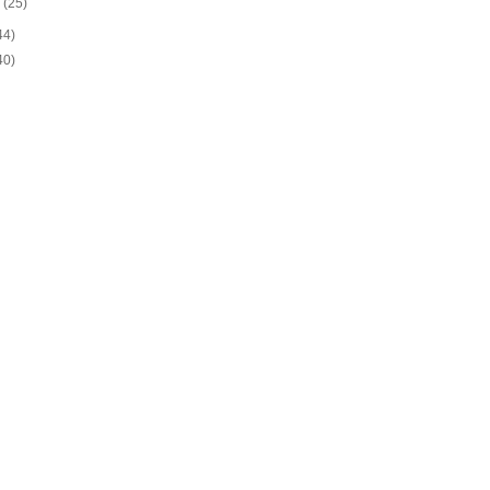
o
(25)
44)
40)