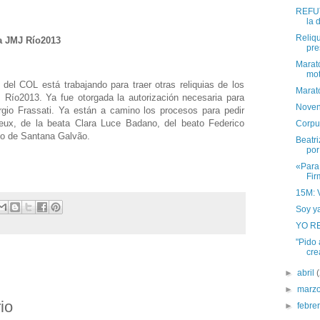
REFUT
la 
Reliqu
la JMJ Río2013
pre
Marató
mot
del COL está trabajando para traer otras reliquias de los
Marat
 Río2013. Ya fue otorgada la autorización necesaria para
Noven
orgio Frassati. Ya están a camino los procesos para pedir
ieux, de la beata Clara Luce Badano, del beato Federico
Corpus
io de Santana Galvão.
Beatr
por
«Para
Fir
15M: 
Soy ya
YO R
"Pido 
cre
►
abril
►
marz
io
►
febre