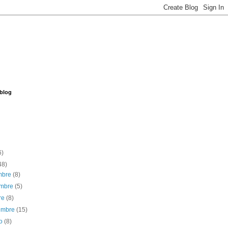
 blog
6)
48)
embre
(8)
embre
(5)
re
(8)
iembre
(15)
to
(8)