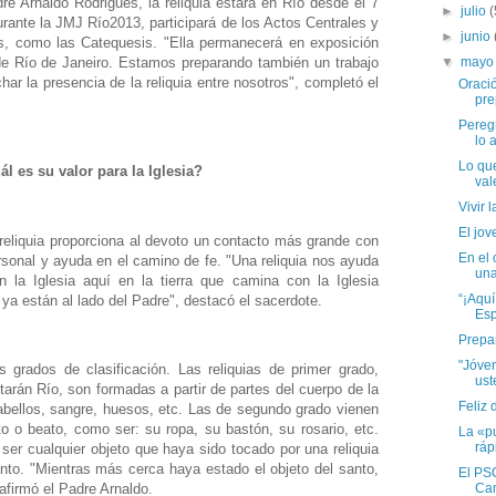
e Arnaldo Rodrigues, la reliquia estará en Río desde el 7
►
julio
(
durante la JMJ Río2013, participará de los Actos Centrales y
►
junio
as, como las Catequesis. "Ella permanecerá en exposición
▼
may
de Río de Janeiro. Estamos preparando también un trabajo
ar la presencia de la reliquia entre nosotros", completó el
Oraci
pre
Peregr
lo a
Lo que
ál es su valor para la Iglesia?
val
Vivir 
El jov
reliquia proporciona al devoto un contacto más grande con
En el 
rsonal y ayuda en el camino de fe. "Una reliquia nos ayuda
una
 la Iglesia aquí en la tierra que camina con la Iglesia
“¡Aquí
 ya están al lado del Padre", destacó el sacerdote.
Esp
Prepar
"Jóven
s grados de clasificación. Las reliquias de primer grado,
ust
tarán Río, son formadas a partir de partes del cuerpo de la
Feliz 
bellos, sangre, huesos, etc. Las de segundo grado vienen
o o beato, como ser: su ropa, su bastón, su rosario, etc.
La «pu
ráp
 ser cualquier objeto que haya sido tocado por una reliquia
nto. "Mientras más cerca haya estado el objeto del santo,
El PSO
Ca
 afirmó el Padre Arnaldo.