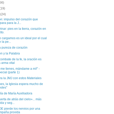
56)
(19)
o
(24)
ón: impulso del corazón que
para para la J...
inar: pies en la tierra, corazón en
lto.
 cargamos es un ideal por el cual
e la pe...
la pureza de corazón
en y la Palabra
combate de la fe, la oración es
 arma vital
 me tienes, mándame a mí!” -
ecial (parte 1)
a la JMJ con estos Materiales
es, la Iglesia espera mucho de
edes"
día de María Auxiliadora
erta de atrás del cielo»... más
ida y seg...
E pierde los nervios por una
mpaña provida