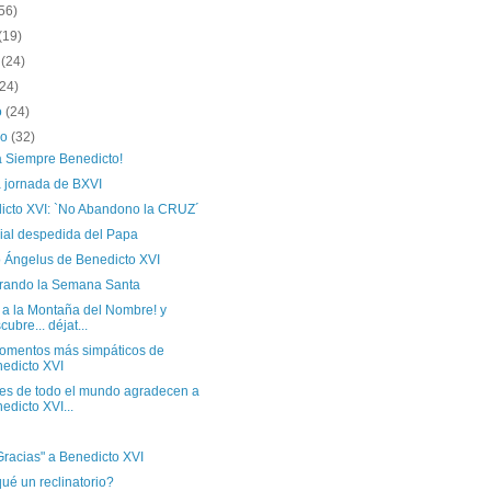
56)
(19)
o
(24)
(24)
o
(24)
ro
(32)
a Siempre Benedicto!
a jornada de BXVI
icto XVI: `No Abandono la CRUZ´
ial despedida del Papa
o Ángelus de Benedicto XVI
rando la Semana Santa
 a la Montaña del Nombre! y
cubre... déjat...
omentos más simpáticos de
edicto XVI
es de todo el mundo agradecen a
edicto XVI...
Gracias" a Benedicto XVI
ué un reclinatorio?