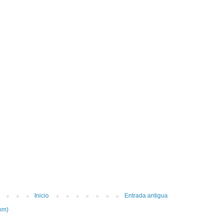
Inicio
Entrada antigua
om)