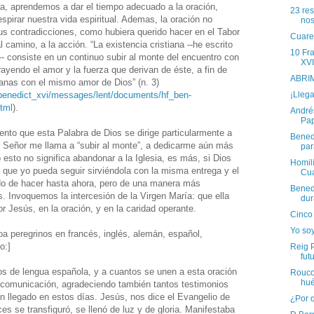
a, aprendemos a dar el tiempo adecuado a la oración,
23 re
spirar nuestra vida espiritual. Ademas, la oración no
nos
sus contradicciones, como hubiera querido hacer en el Tabor
Cuare
l camino, a la acción. “La existencia cristiana --he escrito
10 Fr
 consiste en un continuo subir al monte del encuentro con
XVI
rayendo el amor y la fuerza que derivan de éste, a fin de
ABRI
anas con el mismo amor de Dios” (n. 3)
¡Llega
r/benedict_xvi/messages/lent/documents/hf_ben-
tml
).
Andrés
Pa
nto que esta Palabra de Dios se dirige particularmente a
Bened
 Señor me llama a “subir al monte”, a dedicarme aún más
par
o esto no significa abandonar a la Iglesia, es más, si Dios
Homilí
que yo pueda seguir sirviéndola con la misma entrega y el
Cua
do de hacer hasta ahora, pero de una manera más
Benedi
. Invoquemos la intercesión de la Virgen María: que ella
dur
r Jesús, en la oración, y en la caridad operante.
Cinco
Yo soy
oa peregrinos en francés, inglés, alemán, español,
o:]
Reig P
fut
os de lengua española, y a cuantos se unen a esta oración
Rouco
hué
 comunicación, agradeciendo también tantos testimonios
 llegado en estos días. Jesús, nos dice el Evangelio de
¿Por 
ces se transfiguró, se llenó de luz y de gloria. Manifestaba