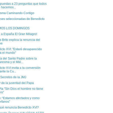
spuestas a 23 preguntas que todos
 hacemos...
sma Caminando Contigo
ases seleccionadas de Benedicto
MOS LOS DOMINGOS
 a España El Gran Milagro!
 Brito explica la renuncia del
pa
icto XVI: "Estaré desaparecido
a el mundo"
a del Santo Padre sobre la
resma y el Mié...
cto XVI invita a la conversión
ante la Cu...
 Secretos de la JMJ
 de la juventud del Papa
la "Sin Dios el hombre no tiene
uro"
: "Estamos afectados y como
rfanos"
qué renuncia Benedicto XVI?