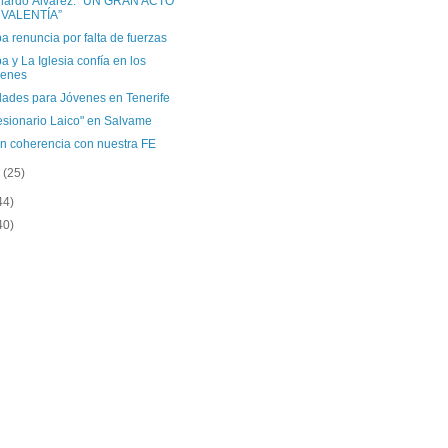
nardo Álvarez: “UN GRAN ACTO
 VALENTÍA”
a renuncia por falta de fuerzas
a y La Iglesia confía en los
venes
dades para Jóvenes en Tenerife
esionario Laico" en Salvame
en coherencia con nuestra FE
o
(25)
44)
40)