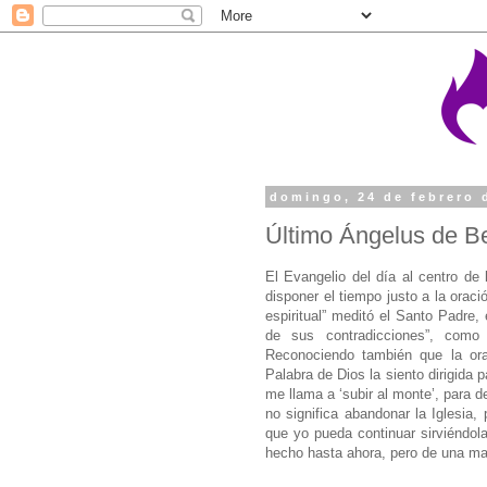
domingo, 24 de febrero 
Último Ángelus de B
El Evangelio del día al centro de
disponer el tiempo justo a la oraci
espiritual” meditó el Santo Padre,
de sus contradicciones”, como
Reconociendo también que la orac
Palabra de Dios la siento dirigida
me llama a ‘subir al monte’, para 
no significa abandonar la Iglesia,
que yo pueda continuar sirviéndo
hecho hasta ahora, pero de una ma