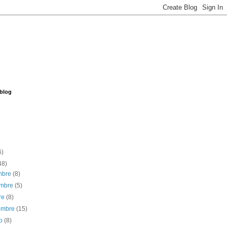
 blog
6)
48)
embre
(8)
embre
(5)
re
(8)
iembre
(15)
to
(8)