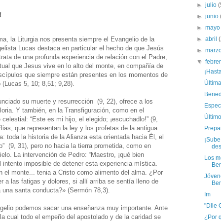
►
julio
(
!
►
junio
►
may
►
abril
, la Liturgia nos presenta siempre el Evangelio de la
gelista Lucas destaca en particular el hecho de que Jesús
►
marz
trata de una profunda experiencia de relación con el Padre,
▼
febre
itual que Jesus vive en lo alto del monte, en compañía de
¡Hast
discípulos que siempre están presentes en los momentos de
Últim
 (Lucas 5, 10; 8,51; 9,28).
Bened
nciado su muerte y resurrección (9, 22), ofrece a los
Espec
loria. Y también, en la Transfiguración, como en el
Últim
elestial: “Este es mi hijo, el elegido; ¡escuchadlo!” (9,
ias, que representan la ley y los profetas de la antigua
Prepa
 toda la historia de la Alianza esta orientada hacia Él, el
¡Sube
” (9, 31), pero no hacia la tierra prometida, como en
des
ielo. La intervención de Pedro: “Maestro, ¡qué bien
Los m
l intento imposible de detener esta experiencia mística.
Ben
n el monte... tenia a Cristo como alimento del alma. ¿Por
Jóven
a las fatigas y dolores, si allí arriba se sentía lleno de
Ben
a una santa conducta?» (Sermón 78,3).
Im
"Dile 
ngelio podemos sacar una enseñanza muy importante. Ante
n la cual todo el empeño del apostolado y de la caridad se
¿Por q