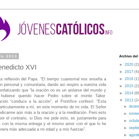
de 2013
Archivo del
►
2020
(2)
enedicto XVI
►
2017
(4)
 la reflexión del Papa. “El tiempo cuaresmal nos enseña a
►
2016
(1)
ón personal y comunitaria, dando así respiro a nuestra vida
►
2015
(2)
 enfatizando que “la oración no es un aislarse del mundo y
►
2014
(6
 hubiese querido hacer Pedro sobre el monte Tabor.
▼
2013
(2
ión “conduce a la acción”, el Pontífice confesó: “Esta
►
dici
 particularmente a mí, en este momento de mi vida. El Señor
dedicarme aún más a la oración y a la meditación. Pero esto
►
novi
 por el contrario, si Dios me pide esto, es justamente para
►
octub
la con la misma entrega y el mismo amor con el que lo he
►
sept
nera más adecuada a mi edad y a mis fuerzas”.
►
agos