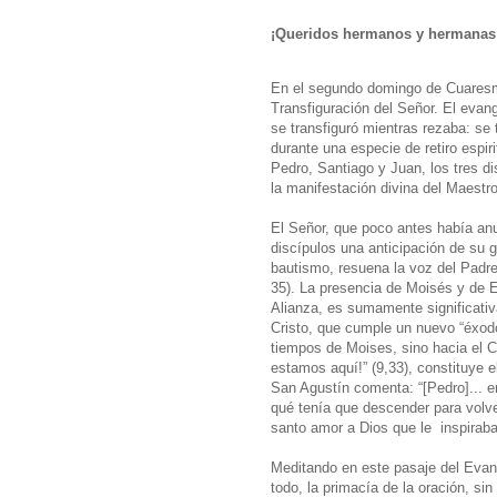
¡Queridos hermanos y hermanas
En el segundo domingo de Cuaresma
Transfiguración del Señor. El evan
se transfiguró mientras rezaba: se 
durante una especie de retiro espir
Pedro, Santiago y Juan, los tres 
la manifestación divina del Maestro
El Señor, que poco antes había anu
discípulos una anticipación de su g
bautismo, resuena la voz del Padre c
35). La presencia de Moisés y de El
Alianza, es sumamente significativa:
Cristo, que cumple un nuevo “éxodo
tiempos de Moises, sino hacia el C
estamos aquí!” (9,33), constituye e
San Agustín comenta: “[Pedro]... e
qué tenía que descender para volver 
santo amor a Dios que le inspirab
Meditando en este pasaje del Eva
todo, la primacía de la oración, si