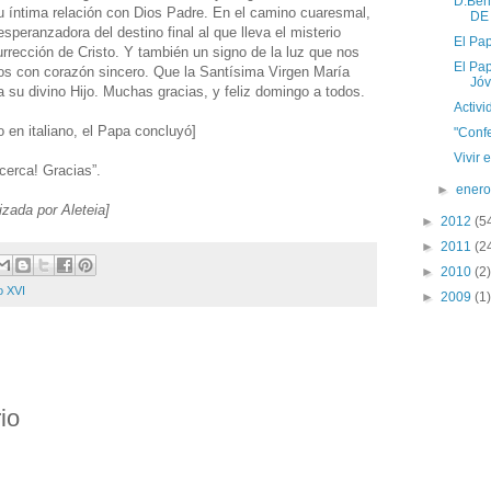
D.Ber
u íntima relación con Dios Padre. En el camino cuaresmal,
DE
speranzadora del destino final al que lleva el misterio
El Pap
urrección de Cristo. Y también un signo de la luz que nos
El Pap
s con corazón sincero. Que la Santísima Virgen María
Jó
 su divino Hijo. Muchas gracias, y feliz domingo a todos.
Activi
 en italiano, el Papa concluyó]
"Conf
Vivir 
cerca! Gracias”.
►
ener
lizada por Aleteia]
►
2012
(5
►
2011
(2
►
2010
(2)
o XVI
►
2009
(1)
io