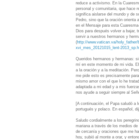
reduce a activismo. En la Cuaresm
personal y comunitaria, que hace re
significa aislarse del mundo y de 
Pedro, sino que la oración orienta a
en el Mensaje para esta Cuaresma--
Dios para después volver a bajar, t
servir a nuestros hermanos y herm
(
http://www.vatican.va/holy_fathe
xvi_mes_20121015_lent-2013_sp.h
Queridos hermanos y hermanas: sie
mí en este momento de mi vida. El
a la oración y a la meditación. Per
me pide esto es precisamente para 
mismo amor con el que lo he trata
adaptada a mi edad y a mis fuerzas
nos ayude a seguir siempre al Seño
[A continuación, el Papa saludó a l
portugués y polaco. En español, dij
Saludo cordialmente a los peregrin
mariana a través de los medios de
de cercanía y oraciones que me han
hoy, subió al monte a orar, y enton