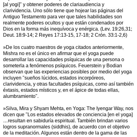
[al yogi]" y obtener poderes de clariaudiencia y
clarividencia. Uno sólo tiene que hojear las páginas del
Antiguo Testamento para ver que tales habilidades son
realmente poderes ocultos y que están condenados por
Dios en la forma más inequívoca y enérgica. (Lev. 19:26,31;
Deut. 18:9-14; 2 Reyes 17:13-15, 17-18; 2 Crón. 33:1-2,6)
»De los cuatro maestros de yoga citados anteriormente,
Mishra no es el único en afirmar que el yoga puede
desarrollar las capacidades psíquicas de una persona o
someterla a fenómenos psíquicos. Feuerstein y Bodian
observan que las experiencias posibles por medio del yoga
incluyen "sueños lúcidos, estados incorpóreos,
clarividencia, y otras facultades psíquicas, como así también
éxtasis, estados místicos y, en el ápice de todas ellas,
alumbramiento".
»Silva, Mira y Shyam Mehta, en Yoga: The Iyengar Way, nos
dicen que "Los estados elevados de conciencia [en el yoga]
…resultan en sabiduría espiritual. También brindan varios
logros supranormales (siddhis), de acuerdo con el objetivo
de la meditación. Algunos están dentro de la gama de las