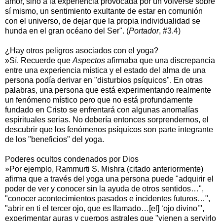
amor, sino a la experiencia provocada por un volverse sobre
sí mismo, un sentimiento exultante de estar en comunión
con el universo, de dejar que la propia individualidad se
hunda en el gran océano del Ser". (
Portador
, #3.4)
¿Hay otros peligros asociados con el yoga?
»Sí. Recuerde que
Aspectos
afirmaba que una discrepancia
entre una experiencia mística y el estado del alma de una
persona podía derivar en "disturbios psíquicos". En otras
palabras, una persona que está experimentando realmente
un fenómeno místico pero que no está profundamente
fundado en Cristo se enfrentará con algunas anomalías
espirituales serias. No debería entonces sorprendernos, el
descubrir que los fenómenos psíquicos son parte integrante
de los "beneficios" del yoga.
Poderes ocultos condenados por Dios
»Por ejemplo, Rammurti S. Mishra (citado anteriormente)
afirma que a través del yoga una persona puede "adquirir el
poder de ver y conocer sin la ayuda de otros sentidos…",
"conocer acontecimientos pasados e incidentes futuros…",
"abrir en ti el tercer ojo, que es llamado…[el] ‘ojo divino’",
experimentar auras y cuerpos astrales que "vienen a servirlo