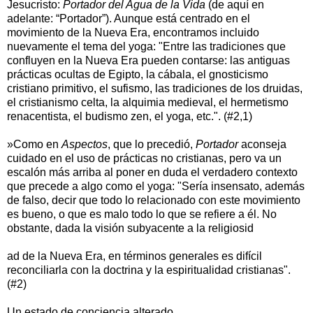
Jesucristo:
Portador del Agua de la Vida
(de aquí en
adelante: “Portador”). Aunque está centrado en el
movimiento de la Nueva Era, encontramos incluido
nuevamente el tema del yoga: "Entre las tradiciones que
confluyen en la Nueva Era pueden contarse: las antiguas
prácticas ocultas de Egipto, la cábala, el gnosticismo
cristiano primitivo, el sufismo, las tradiciones de los druidas,
el cristianismo celta, la alquimia medieval, el hermetismo
renacentista, el budismo zen, el yoga, etc.". (#2,1)
»Como en
Aspectos
, que lo precedió,
Portador
aconseja
cuidado en el uso de prácticas no cristianas, pero va un
escalón más arriba al poner en duda el verdadero contexto
que precede a algo como el yoga: "Sería insensato, además
de falso, decir que todo lo relacionado con este movimiento
es bueno, o que es malo todo lo que se refiere a él. No
obstante, dada la visión subyacente a la religiosid
ad de la Nueva Era, en términos generales es difícil
reconciliarla con la doctrina y la espiritualidad cristianas".
(#2)
Un estado de conciencia alterado