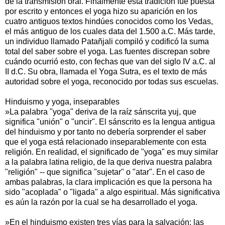
de la transmisión oral. Finalmente esta tradición fue puesta
por escrito y entonces el yoga hizo su aparición en los
cuatro antiguos textos hindúes conocidos como los Vedas,
el más antiguo de los cuales data del 1.500 a.C. Más tarde,
un individuo llamado Patañjali compiló y codificó la suma
total del saber sobre el yoga. Las fuentes discrepan sobre
cuándo ocurrió esto, con fechas que van del siglo IV a.C. al
II d.C. Su obra, llamada el Yoga Sutra, es el texto de más
autoridad sobre el yoga, reconocido por todas sus escuelas.
Hinduismo y yoga, inseparables
»La palabra "yoga" deriva de la raíz sánscrita yuj, que
significa "unión" o "uncir". El sánscrito es la lengua antigua
del hinduismo y por tanto no debería sorprender el saber
que el yoga está relacionado inseparablemente con esta
religión. En realidad, el significado de "yoga" es muy similar
a la palabra latina religio, de la que deriva nuestra palabra
"religión" -- que significa "sujetar" o "atar". En el caso de
ambas palabras, la clara implicación es que la persona ha
sido "acoplada" o "ligada" a algo espiritual. Más significativa
es aún la razón por la cual se ha desarrollado el yoga.
»En el hinduismo existen tres vías para la salvación: las