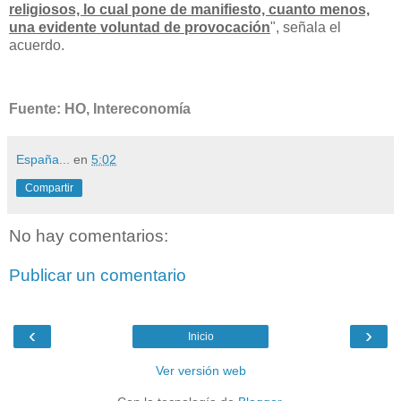
religiosos, lo cual pone de manifiesto, cuanto menos,
una evidente voluntad de provocación
", señala el
acuerdo.
Fuente: HO, Intereconomía
España...
en
5:02
Compartir
No hay comentarios:
Publicar un comentario
‹
›
Inicio
Ver versión web