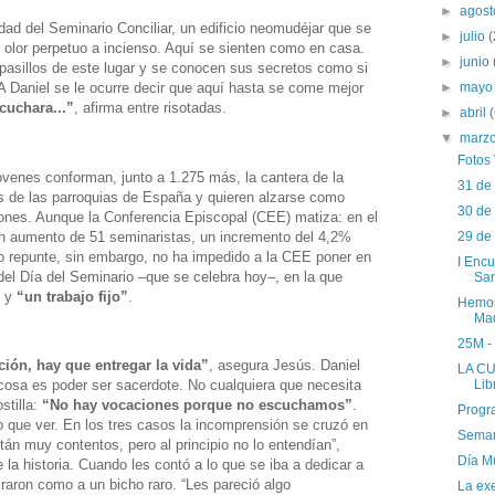
►
agos
dad del Seminario Conciliar, un edificio neomudéjar que se
►
julio
(
n olor perpetuo a incienso. Aquí se sienten como en casa.
►
junio
 pasillos de este lugar y se conocen sus secretos como si
►
may
 Daniel se le ocurre decir que aquí hasta se come mejor
uchara...”
, afirma entre risotadas.
►
abril
▼
marz
Fotos
óvenes conforman, junto a 1.275 más, la cantera de la
31 de
as de las parroquias de España y quieren alzarse como
30 de
ones. Aunque la Conferencia Episcopal (CEE) matiza: en el
n aumento de 51 seminaristas, un incremento del 4,2%
29 de
uo repunte, sin embargo, no ha impedido a la CEE poner en
I Encu
l Día del Seminario –que se celebra hoy–, en la que
San
y
“un trabajo fijo”
.
Hemos
Mad
25M - 
ción, hay que entregar la vida”
, asegura Jesús. Daniel
LA CU
cosa es poder ser sacerdote. No cualquiera que necesita
Lib
stilla:
“No hay vocaciones porque no escuchamos”
.
Progr
 que ver. En los tres casos la incomprensión se cruzó en
Seman
án muy contentos, pero al principio no lo entendían”,
Día M
 la historia. Cuando les contó a lo que se iba a dedicar a
iraron como a un bicho raro. “Les pareció algo
La exe