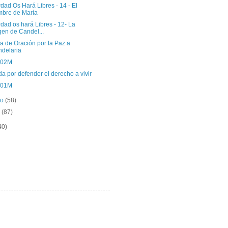
dad Os Hará Libres - 14 - El
bre de María
dad os hará Libres - 12- La
gen de Candel...
a de Oración por la Paz a
delaria
 02M
a por defender el derecho a vivir
 01M
ro
(58)
o
(87)
40)