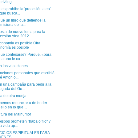
rivilegi...
tes prohíbe la 'procesión atea'
que busca...
ué un libro que defiende la
misión» de la...
esta de nuevo lema para la
cesión Atea 2012
economía es posible Otra
nomía es posible
qué confesarse? Porque, «para
 a uno le cu...
n las vocaciones
raciones personales que escribió
é Antonio...
n una campaña para pedir a la
egada del Go...
ia de otra monja
bemos renunciar a defender
ello en lo que ...
ltura del Malhumor
ispos prometen "trabajo fijo" y
a vida ap...
CICIOS ESPIRITUALES PARA
VENES