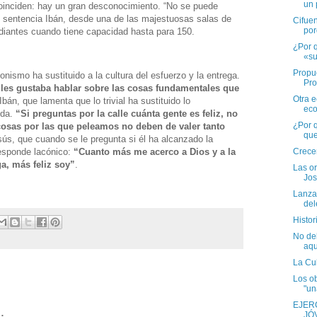
un p
coinciden: hay un gran desconocimiento. “No se puede
, sentencia Ibán, desde una de las majestuosas salas de
Cifuen
por
diantes cuando tiene capacidad hasta para 150.
¿Por q
«su
Propu
onismo ha sustituido a la cultura del esfuerzo y la entrega.
Pro
les gustaba hablar sobre las cosas fundamentales que
Otra 
bán, que lamenta que lo trivial ha sustituido lo
eco
ida.
“Si preguntas por la calle cuánta gente es feliz, no
¿Por 
 cosas por las que peleamos no deben de valer tanto
que
sús, que cuando se le pregunta si él ha alcanzado la
Crece
responde lacónico:
“Cuanto más me acerco a Dios y a la
ga, más feliz soy”
.
Las o
Jos
Lanza
del
Histor
No de
aqu
La Cu
Los ob
"un
EJER
JÓ