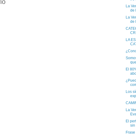
io
La Ver
de l
La Ver
de l
CATE
CR
LA E
CA
¿Cono
Somos
que
El 80
abo
¿Puede
com
Los s
exp
CAMI
La Ver
Eva
El per
sin 
Frase