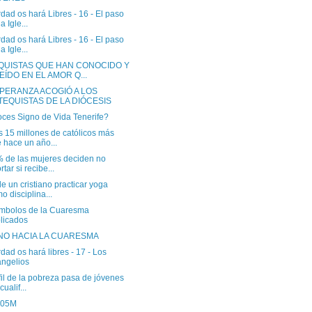
dad os hará Libres - 16 - El paso
a Igle...
dad os hará Libres - 16 - El paso
a Igle...
QUISTAS QUE HAN CONOCIDO Y
EÍDO EN EL AMOR Q...
SPERANZA ACOGIÓ A LOS
TEQUISTAS DE LA DIÓCESIS
ces Signo de Vida Tenerife?
 15 millones de católicos más
 hace un año...
% de las mujeres deciden no
rtar si recibe...
 un cristiano practicar yoga
o disciplina...
ímbolos de la Cuaresma
licados
NO HACIA LA CUARESMA
dad os hará libres - 17 - Los
ngelios
fil de la pobreza pasa de jóvenes
cualif...
 05M