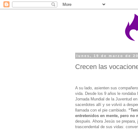
lunes, 19 de marzo de 2
Crecen las vocacion
A su lado, asienten sus compañero
vida. Desde los 9 años le rondaba la
Jornada Mundial de la Juventud en C
sacerdotes allí y se volvió a desper
llamada con el pie cambiado.
“Ten
entretenidos en mente, pero no 
después. Ahora Jesús se prepara, j
trascendental de sus vidas: conver