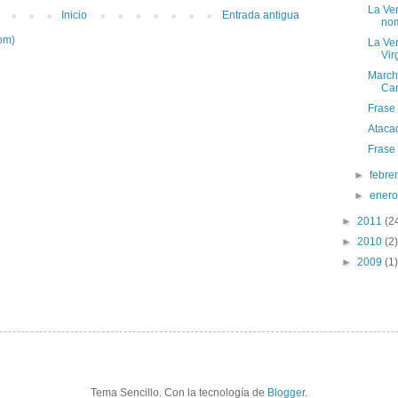
La Ver
Inicio
Entrada antigua
nom
om)
La Ver
Vir
March
Can
Frase
Atacad
Frase
►
febre
►
ener
►
2011
(2
►
2010
(2)
►
2009
(1)
Tema Sencillo. Con la tecnología de
Blogger
.