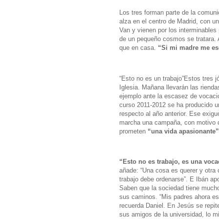
Los tres forman parte de la comuni
alza en el centro de Madrid, con u
Van y vienen por los interminables
de un pequeño cosmos se tratara. A
que en casa.
“Si mi madre me esc
“Esto no es un trabajo”
Estos tres j
Iglesia. Mañana llevarán las riend
ejemplo ante la escasez de vocaci
curso 2011-2012 se ha producido u
respecto al año anterior. Ese exig
marcha una campaña, con motivo de
prometen
“una vida apasionante”
“Esto no es trabajo, es una voca
añade: “Una cosa es querer y otra 
trabajo debe ordenarse”. E Ibán apo
Saben que la sociedad tiene mucho
sus caminos. “Mis padres ahora est
recuerda Daniel. En Jesús se repite
sus amigos de la universidad, lo m