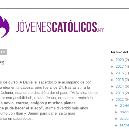
012
Archivo del
►
2020
(2)
es
►
2017
(4)
►
2016
(1)
►
2015
(2)
s de curso. A Daniel el sacerdocio le acompañó de por
►
2014
(6
 idea en la cabeza, pero fue a los 24, tras asistir a la
olonia, cuando se decidió a dar el paso. “Vi la vida de los
►
2013
(2
tar esa posibilidad”, relata. Jesús, en cambio, recibió la
▼
2012
(5
ía novia, carrera, amigos y muchos planes
►
dici
me pude hacer el sueco”
, afirma divertido seis años
►
novi
unto con Ibán y Daniel, para dar el salto más
tirse en sacerdotes.
►
octub
►
sept