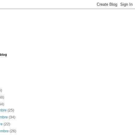
 blog
6)
48)
44)
embre
(25)
embre
(34)
re
(22)
iembre
(26)