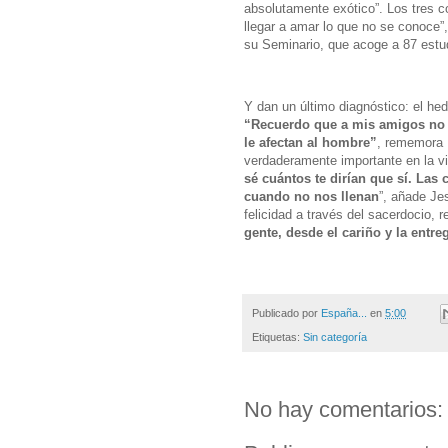
absolutamente exótico”. Los tres 
llegar a amar lo que no se conoce”
su Seminario, que acoge a 87 estu
Y dan un último diagnóstico: el hed
“Recuerdo que a mis amigos no 
le afectan al hombre”
, rememora I
verdaderamente importante en la v
sé cuántos te dirían que sí. Las
cuando no nos llenan
”, añade Je
felicidad a través del sacerdocio, 
gente, desde el cariño y la entre
Publicado por
España...
en
5:00
Etiquetas:
Sin categoría
No hay comentarios: