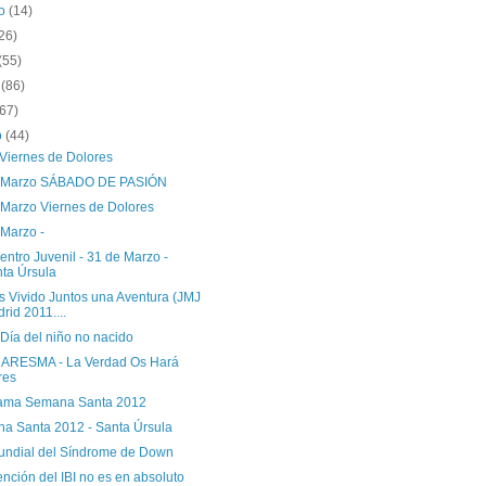
to
(14)
26)
(55)
o
(86)
(67)
o
(44)
 Viernes de Dolores
 Marzo SÁBADO DE PASIÓN
 Marzo Viernes de Dolores
 Marzo -
entro Juvenil - 31 de Marzo -
ta Úrsula
 Vivido Juntos una Aventura (JMJ
rid 2011....
Día del niño no nacido
ARESMA - La Verdad Os Hará
res
ama Semana Santa 2012
a Santa 2012 - Santa Úrsula
undial del Síndrome de Down
nción del IBI no es en absoluto