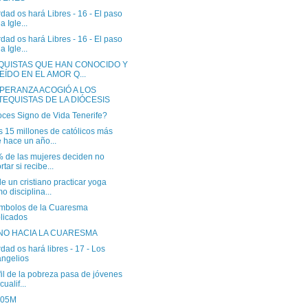
dad os hará Libres - 16 - El paso
a Igle...
dad os hará Libres - 16 - El paso
a Igle...
QUISTAS QUE HAN CONOCIDO Y
EÍDO EN EL AMOR Q...
SPERANZA ACOGIÓ A LOS
TEQUISTAS DE LA DIÓCESIS
ces Signo de Vida Tenerife?
 15 millones de católicos más
 hace un año...
% de las mujeres deciden no
rtar si recibe...
 un cristiano practicar yoga
o disciplina...
ímbolos de la Cuaresma
licados
NO HACIA LA CUARESMA
dad os hará libres - 17 - Los
ngelios
fil de la pobreza pasa de jóvenes
cualif...
 05M