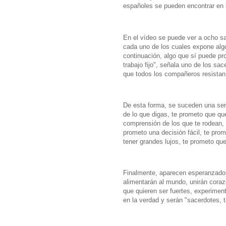
españoles se pueden encontrar en 
En el vídeo se puede ver a ocho sa
cada uno de los cuales expone algo
continuación, algo que sí puede pr
trabajo fijo", señala uno de los sa
que todos los compañeros resistan p
De esta forma, se suceden una ser
de lo que digas, te prometo que que
comprensión de los que te rodean, 
prometo una decisión fácil, te pro
tener grandes lujos, te prometo que
Finalmente, aparecen esperanzados
alimentarán al mundo, unirán coraz
que quieren ser fuertes, experiment
en la verdad y serán "sacerdotes, t