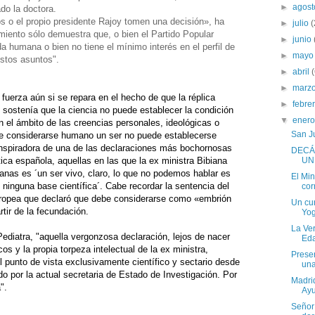
►
agos
do la doctora.
s o el propio presidente Rajoy tomen una decisión», ha
►
julio
(
iento sólo demuestra que, o bien el Partido Popular
►
junio
da humana o bien no tiene el mínimo interés en el perfil de
►
may
estos asuntos".
►
abril
►
marz
fuerza aún si se repara en el hecho de que la réplica
►
febre
ue sostenía que la ciencia no puede establecer la condición
▼
ener
 el ámbito de las creencias personales, ideológicas o
San J
e considerarse humano un ser no puede establecerse
e inspiradora de una de las declaraciones más bochornosas
DECÁ
lítica española, aquellas en las que la ex ministra Bibiana
UN
nas es ´un ser vivo, claro, lo que no podemos hablar es
El Min
ninguna base científica´. Cabe recordar la sentencia del
cor
Europea que declaró que debe considerarse como «embrión
Un cur
ir de la fecundación.
Yog
La Ver
ediatra, "aquella vergonzosa declaración, lejos de nacer
Eda
os y la propia torpeza intelectual de la ex ministra,
Prese
 punto de vista exclusivamente científico y sectario desde
una
do por la actual secretaria de Estado de Investigación. Por
Madrid
".
Ayu
Señor