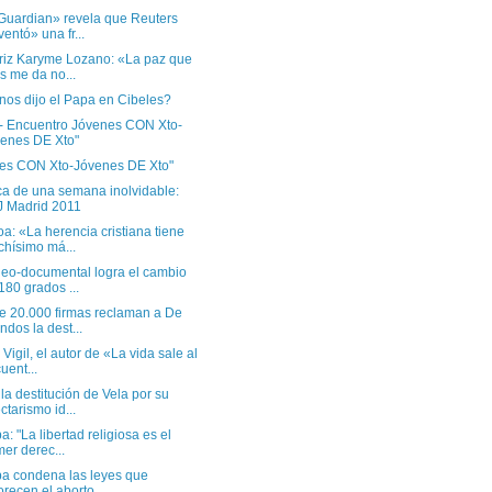
Guardian» revela que Reuters
ventó» una fr...
triz Karyme Lozano: «La paz que
s me da no...
nos dijo el Papa en Cibeles?
 - Encuentro Jóvenes CON Xto-
enes DE Xto"
es CON Xto-Jóvenes DE Xto"
ca de una semana inolvidable:
 Madrid 2011
a: «La herencia cristiana tiene
hísimo má...
deo-documental logra el cambio
180 grados ...
e 20.000 firmas reclaman a De
ndos la dest...
 Vigil, el autor de «La vida sale al
uent...
la destitución de Vela por su
ctarismo id...
a: "La libertad religiosa es el
mer derec...
pa condena las leyes que
orecen el aborto ...