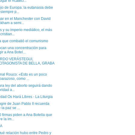
ogar el «cateci...
jo de Europa: la eutanasia debe
 siempre p...
gar en el Manchester con David
kham a semi...
 y su imperio mediático, el más
cristian...
ra que combatió el comunismo
can una concentración para
gir a Ana Botel...
RDO VERÁSTEGUI,
OTAGONISTA DE BELLA, GRABA
nal Rouco: «Esto es un poco
arazoso, como ...
ura ley del aborto seguirá dando
oridad a...
dad Os Hará Libres - La Liturgia
gre de Juan Pablo II recuerda
 la paz se ...
 firmas piden a Ana Botella que
re la im...
 A
ué relación hubo entre Pedro y