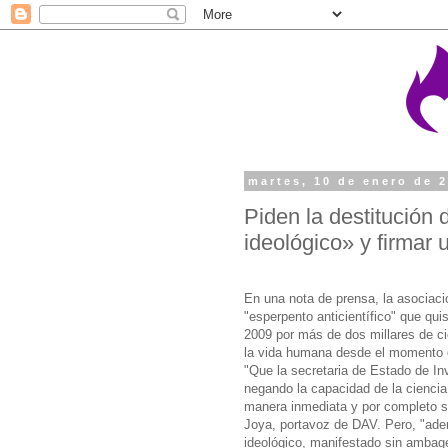
martes, 10 de enero de 
Piden la destitución
ideológico» y firmar 
En una nota de prensa, la asociació
"esperpento anticientífico" que qui
2009 por más de dos millares de cie
la vida humana desde el momento d
"Que la secretaria de Estado de Inv
negando la capacidad de la ciencia 
manera inmediata y por completo s
Joya, portavoz de DAV. Pero, "ade
ideológico, manifestado sin ambag