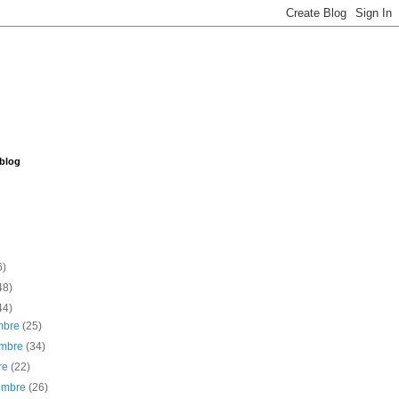
 blog
6)
48)
44)
embre
(25)
embre
(34)
re
(22)
iembre
(26)