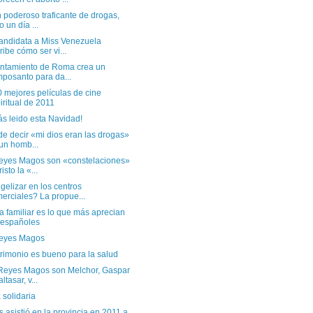
 poderoso traficante de drogas,
o un día ...
andidata a Miss Venezuela
ribe cómo ser vi...
untamiento de Roma crea un
posanto para da...
 mejores películas de cine
iritual de 2011
s leido esta Navidad!
e decir «mi dios eran las drogas»
un homb...
eyes Magos son «constelaciones»
isto la «...
elizar en los centros
erciales? La propue...
a familiar es lo que más aprecian
 españoles
eyes Magos
rimonio es bueno para la salud
Reyes Magos son Melchor, Gaspar
ltasar, v...
solidaria
s asistió en la provincia en 2011 a