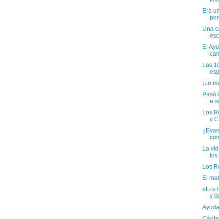
Era un
per
Una c
esc
El Ay
cam
Las 10
esp
¡Lo má
Pasó d
a «
Los R
y Cr
¿Evang
com
La vid
los
Los R
El mat
«Los 
y Ba
Ayuda 
Cárita