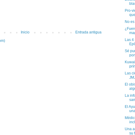
bla
Pro-vi
que
No es 
¿Fuero
Inicio
Entrada antigua
ma
Las 4 
om)
Ep
Sé pun
pon
Kuwait
prí
Las c
JMJ
El ob
alg
La inf
san
El Ay
una
Médico
inc
Una a
su f