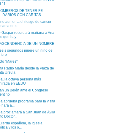
 11....
BOMBEROS DE TENERIFE
LIDARIOS CON CÁRITAS
rto aumenta el riesgo de cáncer
mama en u...
y Gaspar recordará mañana a Ana
o que hay ...
RASCENDENCIA DE UN NOMBRE
seis segundos muere un niño de
mbre
cto "Mares"
a Radio María desde la Plaza de
ta Úrsula.
pa, la octava persona más
mirada en EEUU
n un Belén ante el Congreso
entino
a aprueba programa para la visita
 hará a...
pa proclamará a San Juan de Ávila
o Doctor...
uierda española, la Iglesia
ólica y los o...