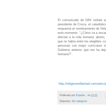
El comunicado de DAV señala as
presidente de Cívica, el catedráti
respuesta al nombramiento de Vela
este momento: "¿Cómo va a encarar
afectan a la vida humana: aborto,
que no había entre los elegibles c
personas con mejor currículum in
Gobierno anterior, que nos ha dej
humana?".
http://religionenlibertad.com/artic
Publicado por
España...
en
12:21
Etiquetas:
Sin categoría