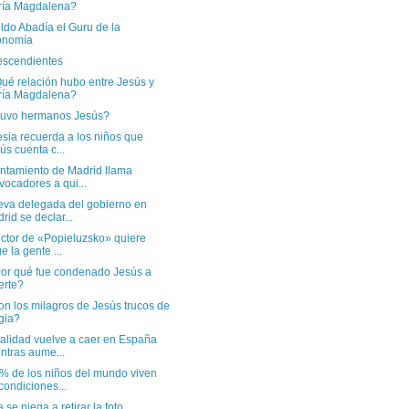
ría Magdalena?
ldo Abadía el Guru de la
onomía
escendientes
ué relación hubo entre Jesús y
ría Magdalena?
Tuvo hermanos Jesús?
esia recuerda a los niños que
ús cuenta c...
untamiento de Madrid llama
vocadores a qui...
eva delegada del gobierno en
rid se declar...
ector de «Popieluzsko» quiere
e la gente ...
Por qué fue condenado Jesús a
erte?
n los milagros de Jesús trucos de
gia?
talidad vuelve a caer en España
ntras aume...
% de los niños del mundo viven
condiciones...
a se niega a retirar la foto