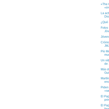
«The 
«in
La ac
Dio
¿Qué 
Fotos
Jóv
Jóven
Cróni
JMJ
Pío Mo
muc
Un ví
de 
Más d
Gui
Martín
enc
Piden 
«se
El Pap
pri
El Pa
fav