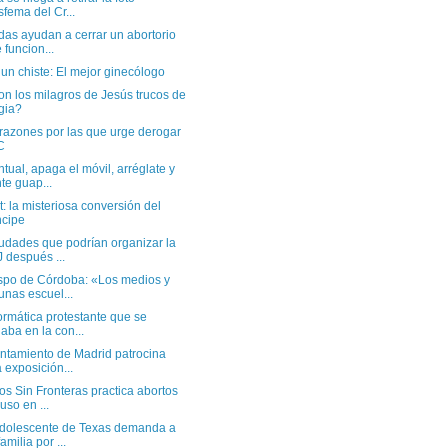
sfema del Cr...
das ayudan a cerrar un abortorio
 funcion...
un chiste: El mejor ginecólogo
n los milagros de Jesús trucos de
gia?
razones por las que urge derogar
C
tual, apaga el móvil, arréglate y
te guap...
: la misteriosa conversión del
ncipe
iudades que podrían organizar la
 después ...
ispo de Córdoba: «Los medios y
unas escuel...
ormática protestante que se
aba en la con...
untamiento de Madrid patrocina
 exposición...
s Sin Fronteras practica abortos
luso en ...
dolescente de Texas demanda a
amilia por ...