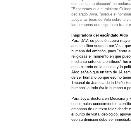
descalifica su elección" ha reclama
"Esperamos que el ministro Guindo
declarado Joya, "porque el nombram
apoya las tesis de Vela sobre la vi
las personas que elige para tratar 
Inspiradora del escándalo Aído
Para DAV, su petición cobra mayor 
anticientífica suscrita por Vela, q
humana del embrión, pues "entra en
religiosas el momento en que pued
mediante criterios científicos" fu
en la historia de la ciencia y la po
Aído señaló que un feto de 14 sema
de ser humano porque eso no tiene 
Tribunal de Justicia de la Unión 
humano" a todo óvulo humano a part
Para Joya, doctora en Medicina y P
en los nulos conocimientos científic
emanaba de un texto falaz desde el
el punto de vista ideológico, apoya
eso su dimisión debe ser inmediata