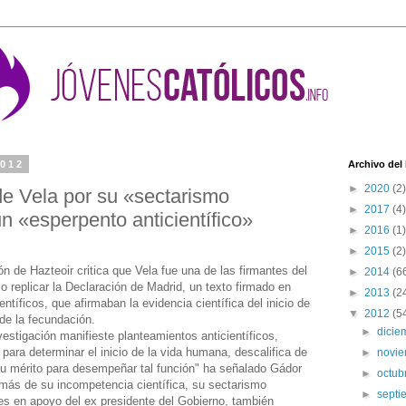
2012
Archivo del
►
2020
(2)
 de Vela por su «sectarismo
►
2017
(4)
un «esperpento anticientífico»
►
2016
(1)
►
2015
(2)
n de Hazteoir critica que Vela fue una de las firmantes del
►
2014
(6
so replicar la Declaración de Madrid, un texto firmado en
►
2013
(2
ntíficos, que afirmaban la evidencia científica del inicio de
▼
2012
(5
e la fecundación.
►
dici
estigación manifieste planteamientos anticientíficos,
para determinar el inicio de la vida humana, descalifica de
►
novi
u mérito para desempeñar tal función" ha señalado Gádor
►
octub
más de su incompetencia científica, su sectarismo
►
sept
es en apoyo del ex presidente del Gobierno, también