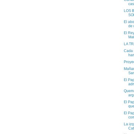
casi
LOS 
SO
El abo
de 
El Re
Mat
LA T
Cada 
ha
Proye
Mañan
San
El Pa
ad
Quema
arg
El Pap
que
El Pa
com
La izq
Cat