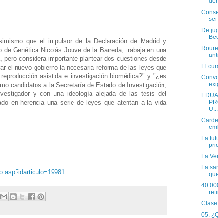
der
Conse
ser
De ju
Bec
imismo que el impulsor de la Declaración de Madrid y
Roures
co de Genética Nicolás Jouve de la Barreda, trabaja en una
anti
, pero considera importante plantear dos cuestiones desde
El cu
 el nuevo gobierno la necesaria reforma de las leyes que
 reproducción asistida e investigación biomédica?" y "¿es
Convo
exi
omo candidatos a la Secretaría de Estado de Investigación,
vestigador y con una ideología alejada de las tesis del
EDUA
PR
ado en herencia una serie de leyes que atentan a la vida
U...
Carde
emb
La fut
pri
La Ver
La san
ulo.asp?idarticulo=19981
que
40.000
reti
Clase
05. ¿Q