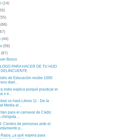
to
(14)
26)
(55)
o
(86)
(67)
o
(44)
ro
(58)
o
(87)
uan Bosco
LOGO PARA HACER DE TU HIJO
 DELINCUENTE
istro de Educación recibe 1000
reos diari...
a indio explica porqué practicar el
a o e...
dad os hará Libres 11 - De la
d Media al ...
ntan para el carnaval de Cádiz
 chirigota ...
: Cientos de personas ante el
ntamiento p...
 Rajoy, ¿a qué espera para