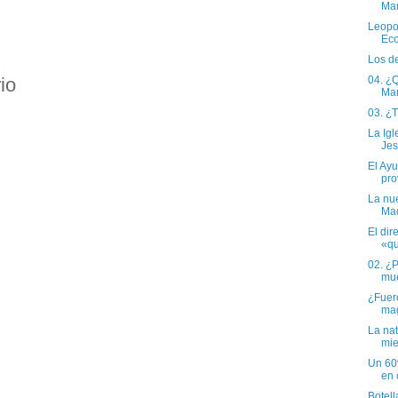
Ma
Leopo
Ec
Los d
io
04. ¿Q
Ma
03. ¿
La Igl
Jes
El Ay
pro
La nu
Mad
El dir
«qu
02. ¿
mu
¿Fuero
ma
La na
mie
Un 60
en 
Botell