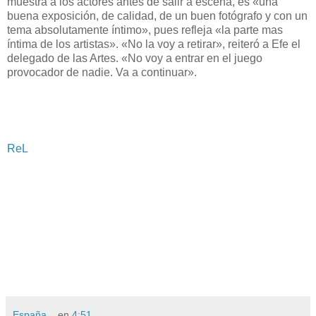
muestra a los actores antes de salir a escena, es «una
buena exposición, de calidad, de un buen fotógrafo y con un
tema absolutamente íntimo», pues refleja «la parte mas
íntima de los artistas». «No la voy a retirar», reiteró a Efe el
delegado de las Artes. «No voy a entrar en el juego
provocador de nadie. Va a continuar».
ReL
España...
en
4:51