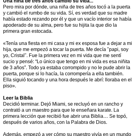
Una niña de tres años cambió su vida...
Pero mira por dónde, una niña de tres años tocó a la puerta
y cambió el rumbo de su vida. Sí, es verdad que su madre
había estado rezando por él y que un vacío interior se había
apoderado de su alma, pero fue su hijita la que dio la
primera gran estocada.
«Tenía una fiesta en mi casa y mi ex esposa fue a dejar a mi
hija, que me empezó a tocar la puerta. Me decía "papi, soy
yo, Cristal". Fue la primera vez en mi vida que me sentí
sucio y pensé: “Lo único que tengo en mi vida es esa niñita
de 3 años”. Todo ya estaba corrompido y no le pude abrir la
puerta, porque si lo hacía, la corrompería a ella también.
Ella siguió tocando y una hora después le abrí: lloraba en el
piso».
Leer la Biblia
Decidió terminar. Dejó Miami, se recluyó en un rancho y
contrató a un maestro para que le enseñara karate. La
primera lección que recibió fue abrir una Biblia… Se topó,
después de varios años, con la Palabra de Dios.
Además, empezó a ver cómo su maestro vivía en un mundo