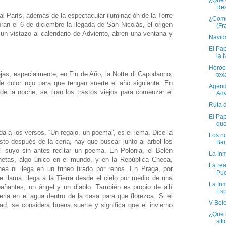
¿Qué e
Res
al París, además de la espectacular iluminación de la Torre
¿Como
ran el 6 de diciembre la llegada de San Nicolás, el origen
(Fr
un vistazo al calendario de Adviento, abren una ventana y
Navida
El Pap
la 
Héroe 
jas, especialmente, en Fin de Año, la Notte di Capodanno,
tex
de color rojo para que tengan suerte el año siguiente. En
Agend
de la noche, se tiran los trastos viejos para comenzar el
Adv
Ruta 
El Pap
que
da a los versos. “Un regalo, un poema”, es el lema. Dice la
Los no
to después de la cena, hay que buscar junto al árbol los
Bar
el suyo sin antes recitar un poema. En Polonia, el Belén
La Inm
ionetas, algo único en el mundo, y en la República Checa,
La rea
ea ni llega en un trineo tirado por renos. En Praga, por
Pue
 llama, llega a la Tierra desde el cielo por medio de una
La In
ñantes, un ángel y un diablo. También es propio de allí
Esp
rla en el agua dentro de la casa para que florezca. Si el
V Bele
ad, se considera buena suerte y significa que el invierno
¿Que 
sit