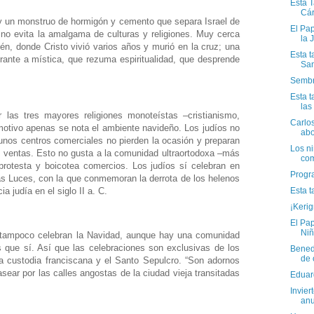
Esta T
Cári
Hay un monstruo de hormigón y cemento que separa Israel de
El Pa
ue no evita la amalgama de culturas y religiones. Muy cerca
la 
én, donde Cristo vivió varios años y murió en la cruz; una
Esta t
rante a mística, que rezuma espiritualidad, que desprende
San
Sembr
Esta t
las
las tres mayores religiones monoteístas –cristianismo,
Carlo
otivo apenas se nota el ambiente navideño. Los judíos no
abo
unos centros comerciales no pierden la ocasión y preparan
Los ni
 ventas. Esto no gusta a la comunidad ultraortodoxa –más
com
rotesta y boicotea comercios. Los judíos sí celebran en
Progr
as Luces, con la que conmemoran la derrota de los helenos
Esta t
a judía en el siglo II a. C.
¡Kerig
El Pap
Niñ
tampoco celebran la Navidad, aunque hay una comunidad
s que sí. Así que las celebraciones son exclusivas de los
Benedi
de 
la custodia franciscana y el Santo Sepulcro. “Son adornos
sear por las calles angostas de la ciudad vieja transitadas
Eduar
Invier
anu