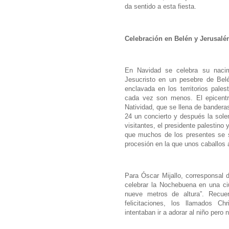
da sentido a esta fiesta.
Celebración en Belén y Jerusalé
En Navidad se celebra su nacim
Jesucristo en un pesebre de Bel
enclavada en los territorios pales
cada vez son menos. El epicentro
Natividad, que se llena de bander
24 un concierto y después la sole
visitantes, el presidente palestin
que muchos de los presentes se s
procesión en la que unos caballos á
Para Óscar Mijallo, corresponsal 
celebrar la Nochebuena en una c
nueve metros de altura”. Recue
felicitaciones, los llamados 
intentaban ir a adorar al niño pero