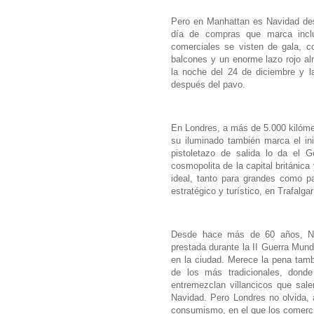
Pero en Manhattan es Navidad desd
día de compras que marca inclu
comerciales se visten de gala, c
balcones y un enorme lazo rojo al
la noche del 24 de diciembre y l
después del pavo.
En Londres, a más de 5.000 kilómet
su iluminado también marca el in
pistoletazo de salida lo da el Go
cosmopolita de la capital británic
ideal, tanto para grandes como p
estratégico y turístico, en Trafalga
Desde hace más de 60 años, Nor
prestada durante la II Guerra Mund
en la ciudad. Merece la pena tam
de los más tradicionales, donde
entremezclan villancicos que sale
Navidad. Pero Londres no olvida, 
consumismo, en el que los comerci