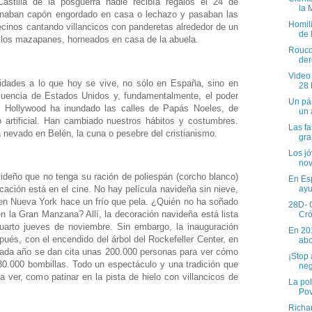
astilla de la posguerra nadie recibía regalos el 24 de
la 
enaban capón engordado en casa o lechazo y pasaban las
Homil
cinos cantando villancicos con panderetas alrededor de un
de 
y los mazapanes, horneados en casa de la abuela.
Rouco:
der
Video
dades a lo que hoy se vive, no sólo en España, sino en
28
fluencia de Estados Unidos y, fundamentalmente, el poder
Un pár
de Hollywood ha inundado las calles de Papás Noeles, de
un 
o artificial. Han cambiado nuestros hábitos y costumbres.
Las fa
ha nevado en Belén, la cuna o pesebre del cristianismo.
gran
Los jó
nov
deño que no tenga su ración de poliespán (corcho blanco)
En Esp
ayu
cación está en el cine. No hay película navideña sin nieve,
 en Nueva York hace un frío que pela. ¿Quién no ha soñado
28D- C
n la Gran Manzana? Allí, la decoración navideña está lista
Cró
cuarto jueves de noviembre. Sin embargo, la inauguración
En 20
ués, con el encendido del árbol del Rockefeller Center, en
abo
Cada año se dan cita unas 200.000 personas para ver cómo
¡Stop 
30.000 bombillas. Todo un espectáculo y una tradición que
neg
ver, como patinar en la pista de hielo con villancicos de
La pol
Po
Richa