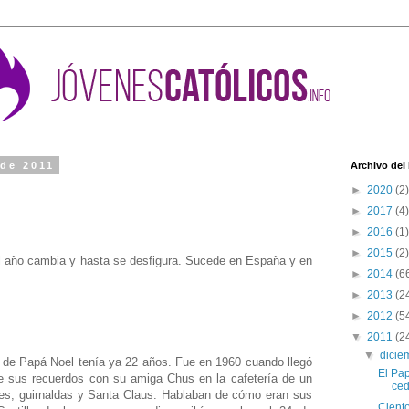
 de 2011
Archivo del
►
2020
(2)
►
2017
(4)
►
2016
(1)
►
2015
(2)
el año cambia y hasta se desfigura. Sucede en España y en
►
2014
(6
►
2013
(2
►
2012
(5
▼
2011
(2
▼
dici
 de Papá Noel tenía ya 22 años. Fue en 1960 cuando llegó
El Pap
e sus recuerdos con su amiga Chus en la cafetería de un
ced
ces, guirnaldas y Santa Claus. Hablaban de cómo eran sus
Ciento