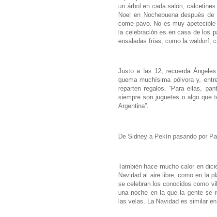
un árbol en cada salón, calcetines
Noel en Nochebuena después de t
come pavo. No es muy apetecible 
la celebración es en casa de los 
ensaladas frías, como la waldorf, c
Justo a las 12, recuerda Ángeles
quema muchísima pólvora y, entre
reparten regalos. “Para ellas, pan
siempre son juguetes o algo que te
Argentina”.
De Sidney a Pekín pasando por Pa
También hace mucho calor en dicie
Navidad al aire libre, como en la 
se celebran los conocidos como vil
una noche en la que la gente se r
las velas. La Navidad es similar e