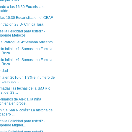
 mejores mo...
arde a las 16.30 Eucaristía en
maide
las 10.30 Eucarística en el CEAF
tración 28 D- Clínica Tara.
s la Felicidad para usted? -
sponde Melocos
a Parroquial 4ºSemana Adviento.
to Infinito+1: Somos una Familia
e Reza
to Infinito+1: Somos una Familia
e Reza
y-dad
ta en 2010 un 1,3% el número de
rtos respe...
rmadas las fechas de la JMJ Río
3: del 23 ...
rmanos de Alexia, la niña
rileña en proce...
 fue San Nicolás? La historia del
dadero ...
s la Felicidad para usted? -
ponde Miguel...