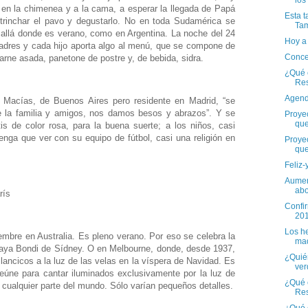
los
 en la chimenea y a la cama, a esperar la llegada de Papá
Esta t
rinchar el pavo y degustarlo. No en toda Sudamérica se
Ta
allá donde es verano, como en Argentina. La noche del 24
Hoy a 
padres y cada hijo aporta algo al menú, que se compone de
Concen
arne asada, panetone de postre y, de bebida, sidra.
¿Qué e
Re
Agend
 Macías, de Buenos Aires pero residente en Madrid, “se
 la familia y amigos, nos damos besos y abrazos”. Y se
Proyec
qu
tis de color rosa, para la buena suerte; a los niños, casi
nga que ver con su equipo de fútbol, casi una religión en
Proyec
qu
Feliz-
Aumen
abo
rís
Confi
201
Los he
mbre en Australia. Es pleno verano. Por eso se celebra la
mad
playa Bondi de Sídney. O en Melbourne, donde, desde 1937,
¿Quién
lancicos a la luz de las velas en la víspera de Navidad. Es
ver
eúne para cantar iluminados exclusivamente por la luz de
¿Qué e
n cualquier parte del mundo. Sólo varían pequeños detalles.
Res