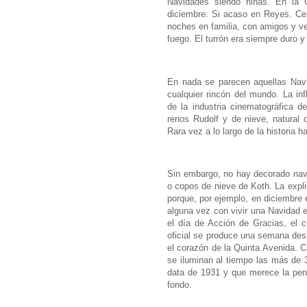
Navidades siendo niñas. En la C
diciembre. Si acaso en Reyes. C
noches en familia, con amigos y ve
fuego. El turrón era siempre duro 
En nada se parecen aquellas Navi
cualquier rincón del mundo. La in
de la industria cinematográfica 
renos Rudolf y de nieve, natural 
Rara vez a lo largo de la historia 
Sin embargo, no hay decorado navi
o copos de nieve de Koth. La expli
porque, por ejemplo, en diciembre
alguna vez con vivir una Navidad e
el día de Acción de Gracias, el 
oficial se produce una semana desp
el corazón de la Quinta Avenida. 
se iluminan al tiempo las más de 
data de 1931 y que merece la pena 
fondo.