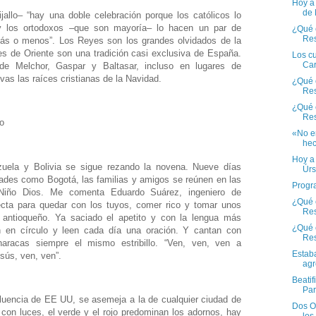
Hoy a 
de
allo– “hay una doble celebración porque los católicos lo
y los ortodoxos –que son mayoría– lo hacen un par de
¿Qué e
Res
s o menos”. Los Reyes son los grandes olvidados de la
s de Oriente son una tradición casi exclusiva de España.
Los c
Car
e Melchor, Gaspar y Baltasar, incluso en lugares de
as las raíces cristianas de la Navidad.
¿Qué e
Res
¿Qué e
Res
o
«No e
hec
Hoy a 
ela y Bolivia se sigue rezando la novena. Nueve días
Úrs
dades como Bogotá, las familias y amigos se reúnen en las
Progr
 Niño Dios. Me comenta Eduardo Suárez, ingeniero de
¿Qué e
cta para quedar con los tuyos, comer rico y tomar unos
Res
o antioqueño. Ya saciado el apetito y con la lengua más
¿Qué e
n en círculo y leen cada día una oración. Y cantan con
Re
racas siempre el mismo estribillo. “Ven, ven, ven a
Estab
sús, ven, ven”.
agr
Beatif
Par
fluencia de EE UU, se asemeja a la de cualquier ciudad de
Dos O
con luces, el verde y el rojo predominan los adornos, hay