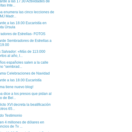
arde a las 17.30 Actividades de
tas Inte...
pa enumera las cinco lecciones de
JMJ Madr...
arde a las 18.00 Eucaristía en
ta Úrsula
adores de Estrellas- FOTOS
arde Sembradores de Estrellas a
 19.00
s Salvador: «Más de 113.000
rtos al año, l...
ños españoles salen a la calle
o “sembrad...
ama Celebraciones de Navidad
arde a las 18.00 Eucaristía
ma tiene nuevo blog!
a dice a los presos que pidan al
o de Bel...
cto XVI decreta la beatificación
otros 65...
do Testimonio
ten 4 millones de dólares en
ncios de Tv ...