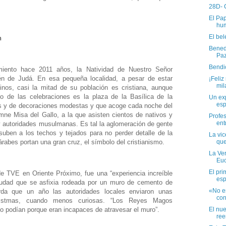
28D- 
El Pap
hum
El be
n
Benedi
Paz
Bendi
iento hace 2011 años, la Natividad de Nuestro Señor
én de Judá. En esa pequeña localidad, a pesar de estar
¡Feliz
mil
tinos, casi la mitad de su población es cristiana, aunque
 de las celebraciones es la plaza de la Basílica de la
Un exp
esp
as y de decoraciones modestas y que acoge cada noche del
mne Misa del Gallo, a la que asisten cientos de nativos y
Profes
ent
o y autoridades musulmanas. Es tal la aglomeración de gente
uben a los techos y tejados para no perder detalle de la
La vi
que
rabes portan una gran cruz, el símbolo del cristianismo.
La Ver
Euc
El pri
de TVE en Oriente Próximo, fue una “experiencia increíble
esp
iudad que se asfixia rodeada por un muro de cemento de
«No e
rda que un año las autoridades locales enviaron unas
con
Christmas, cuando menos curiosas. “Los Reyes Magos
El nue
 no podían porque eran incapaces de atravesar el muro”.
ree