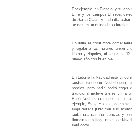
Por ejemplo, en Francia, y su capit
Eiffel y los Campos Elíseos, celeb
de Santa Claus, y cada día echan 
se comen un dulce de su interior.
En Italia es costumbre comer lente
y regalar a las mujeres lencería 
Roma y Nápoles, al llegar las 12 
nuevo año con buen pie.
En Letonia la Navidad está vincula
costumbre que en Nochebuena, jus
regalos, pero nadie podrá coger 
tradicional incluye títeres y mar
Papá Noel no entra por la chimen
ejemplo, Svay Mikalas, como se le
soga dorada junto con sus acompa
cortar una rama de cerezas y pone
florecimiento llega antes de Navid
será corto.