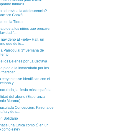
s la Felicidad para usted? -
ponde Inmacu...
 sobrevir a la adolescencia?
ancisco Gonzá...
d en la Tierra
a pide a los niños que preparen
Navidad "...
navideño El «jefe» Hall, un
ano que defie...
a Parroquial 3º Semana de
iento
de los Belenes por La Orotava
a pide a la Inmaculada por los
 “carecen ...
 creyentes se identifican con el
celona y...
aculada, la fiesta más española
lidad del aborto (Esperanza
nte Moreno)
maculada Concepción, Patrona de
aña y de s...
n Solidario
hace una Chica como tú en un
io como este?