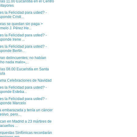
las 11.00 Eucaristía en el Centro
 Mayores
s la Felicidad para usted? -
ponde Cristi...
uras se quedan sin paga >
melo J. Pérez He...
s la Felicidad para usted? -
ponde Irene ...
s la Felicidad para usted? -
ponde Bertín...
ran delincuentes; no habían
ho nada malo»,...
las 08.00 Eucaristía en Santa
ula
ama Celebraciones de Navidad
s la Felicidad para usted? -
ponde Esteba...
s la Felicidad para usted? -
sponde Marcelo
a embarazada y tenía un cáncer
esivo, pero...
ican en Madrid a 23 mártires de
acuellos ...
rquestas Sinfónicas recordarán