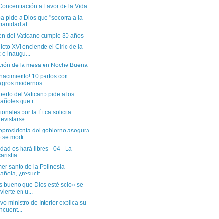
Concentración a Favor de la Vida
a pide a Dios que "socorra a la
anidad af...
lén del Vaticano cumple 30 años
cto XVI enciende el Cirio de la
 e inaugu...
ción de la mesa en Noche Buena
 nacimiento! 10 partos con
agros modernos...
erto del Vaticano pide a los
añoles que r...
ionales por la Ética solicita
revistarse ...
cepresidenta del gobierno asegura
 se modi...
dad os hará libres - 04 - La
aristía
mer santo de la Polinesia
añola, ¿resucit...
s bueno que Dios esté solo» se
vierte en u...
vo ministro de Interior explica su
ncuent...