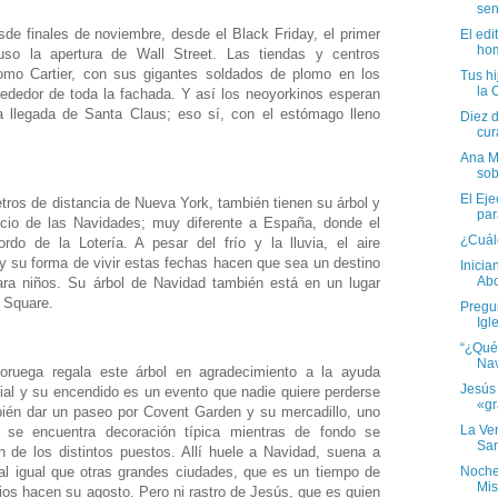
sen
e finales de noviembre, desde el Black Friday, el primer
El edi
hom
so la apertura de Wall Street. Las tiendas y centros
omo Cartier, con sus gigantes soldados de plomo en los
Tus hi
la 
rededor de toda la fachada. Y así los neoyorkinos esperan
a llegada de Santa Claus; eso sí, con el estómago lleno
Diez d
cura
Ana Ma
sob
El Eje
ros de distancia de Nueva York, también tienen su árbol y
par
icio de las Navidades; muy diferente a España, donde el
¿Cuále
rdo de la Lotería. A pesar del frío y la lluvia, el aire
a y su forma de vivir estas fechas hacen que sea un destino
Inici
Abo
ara niños. Su árbol de Navidad también está en un lugar
r Square.
Pregun
Igl
“¿Qué 
Nav
uega regala este árbol en agradecimiento a la ayuda
Jesús 
ial y su encendido es un evento que nadie quiere perderse
«gr
bién dar un paseo por Covent Garden y su mercadillo, uno
La Ver
 se encuentra decoración típica mientras de fondo se
San
n de los distintos puestos. Allí huele a Navidad, suena a
Noche
al igual que otras grandes ciudades, que es un tiempo de
Mis
os hacen su agosto. Pero ni rastro de Jesús, que es quien