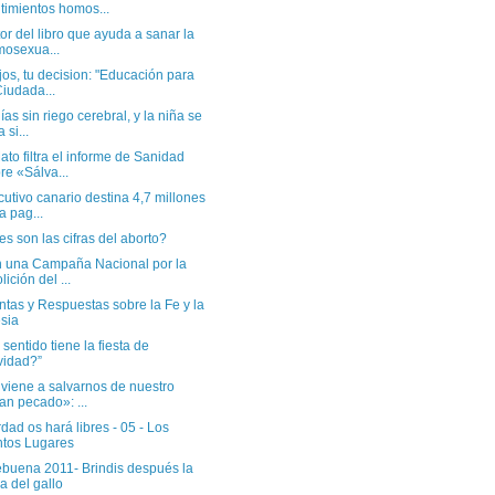
timientos homos...
tor del libro que ayuda a sanar la
osexua...
jos, tu decision: "Educación para
Ciudada...
ías sin riego cerebral, y la niña se
 si...
to filtra el informe de Sanidad
re «Sálva...
cutivo canario destina 4,7 millones
a pag...
s son las cifras del aborto?
an una Campaña Nacional por la
lición del ...
tas y Respuestas sobre la Fe y la
esia
sentido tiene la fiesta de
idad?”
viene a salvarnos de nuestro
an pecado»: ...
dad os hará libres - 05 - Los
tos Lugares
buena 2011- Brindis después la
a del gallo