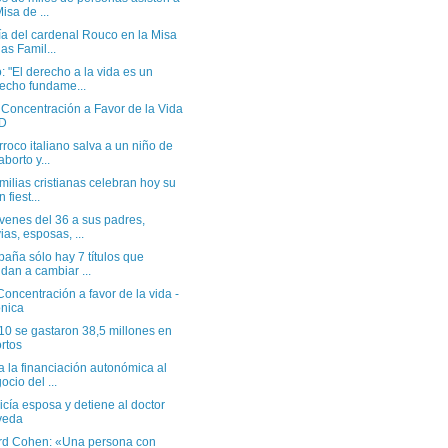
Misa de ...
ía del cardenal Rouco en la Misa
las Famil...
 "El derecho a la vida es un
echo fundame...
 Concentración a Favor de la Vida
 D
roco italiano salva a un niño de
aborto y...
milias cristianas celebran hoy su
 fiest...
venes del 36 a sus padres,
ias, esposas, ...
aña sólo hay 7 títulos que
dan a cambiar ...
oncentración a favor de la vida -
nica
10 se gastaron 38,5 millones en
rtos
a la financiación autonómica al
ocio del ...
icía esposa y detiene al doctor
veda
rd Cohen: «Una persona con