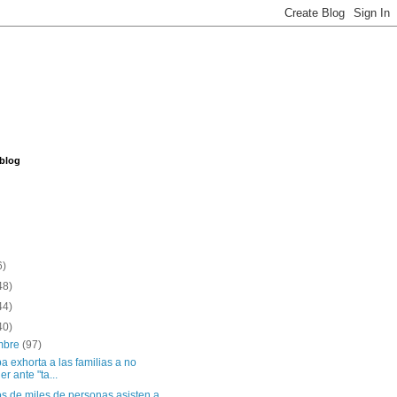
 blog
6)
48)
44)
40)
embre
(97)
a exhorta a las familias a no
er ante "ta...
s de miles de personas asisten a