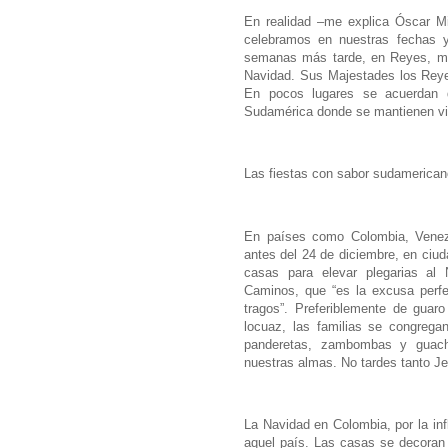
En realidad –me explica Óscar Mij
celebramos en nuestras fechas 
semanas más tarde, en Reyes, má
Navidad. Sus Majestades los Reye
En pocos lugares se acuerdan d
Sudamérica donde se mantienen viv
Las fiestas con sabor sudamerican
En países como Colombia, Venezu
antes del 24 de diciembre, en ciu
casas para elevar plegarias al
Caminos, que “es la excusa perfe
tragos”. Preferiblemente de guar
locuaz, las familias se congrega
panderetas, zambombas y guacha
nuestras almas. No tardes tanto Je
La Navidad en Colombia, por la in
aquel país. Las casas se decoran 