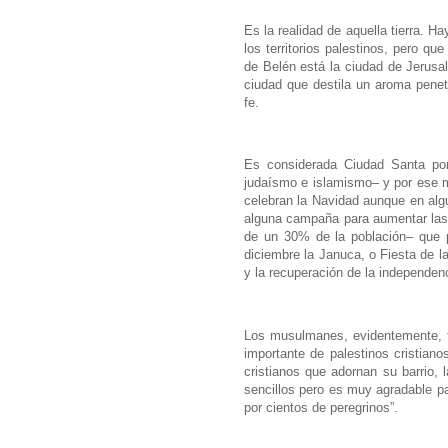
Es la realidad de aquella tierra. 
los territorios palestinos, pero q
de Belén está la ciudad de Jerusal
ciudad que destila un aroma penet
fe.
Es considerada Ciudad Santa por 
judaísmo e islamismo– y por ese m
celebran la Navidad aunque en alg
alguna campaña para aumentar las
de un 30% de la población– que p
diciembre la Januca, o Fiesta de l
y la recuperación de la independenci
Los musulmanes, evidentemente, 
importante de palestinos cristiano
cristianos que adornan su barrio, 
sencillos pero es muy agradable pa
por cientos de peregrinos”.