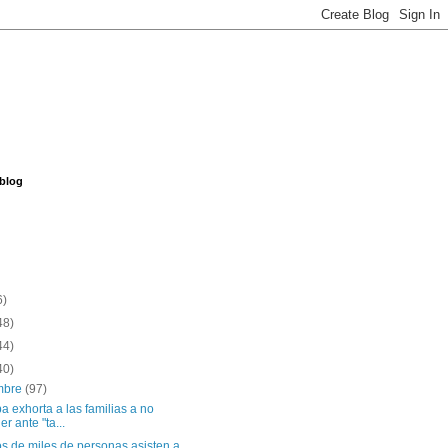
 blog
6)
48)
44)
40)
embre
(97)
a exhorta a las familias a no
er ante "ta...
s de miles de personas asisten a