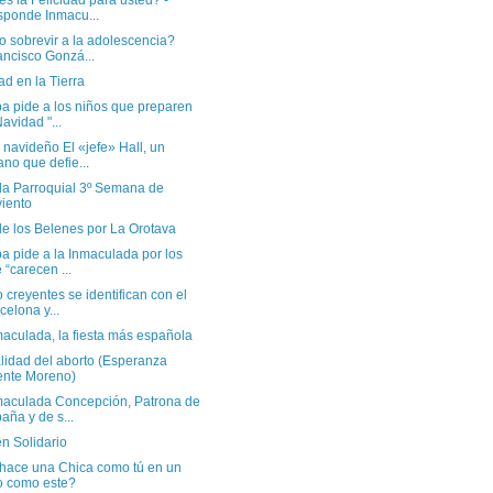
s la Felicidad para usted? -
ponde Inmacu...
 sobrevir a la adolescencia?
ancisco Gonzá...
d en la Tierra
a pide a los niños que preparen
Navidad "...
navideño El «jefe» Hall, un
ano que defie...
a Parroquial 3º Semana de
iento
de los Belenes por La Orotava
a pide a la Inmaculada por los
 “carecen ...
 creyentes se identifican con el
celona y...
aculada, la fiesta más española
lidad del aborto (Esperanza
nte Moreno)
maculada Concepción, Patrona de
aña y de s...
n Solidario
hace una Chica como tú en un
io como este?