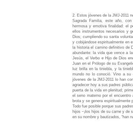
2. Estos jóvenes de la JMJ-2011 nos
Sagrada Familia, este año, con 
hermosa y emotiva finalidad: el 
ellos instrumentos necesarios y g
Dios; cumpliendo su santa volunta
y cobijándose espiritualmente en 
la historia el camino definitivo de
abundante: la vida que vence a la
Jesús, el Verbo e Hijo de Dios e
Juan en el Prólogo de su Evangelio
luz brilla en la tiniebla, y la tin
mundo no lo conoció. Vino a su c
jóvenes de la JMJ-2011 lo han cono
agradecer hoy a sus padres públic
puerta de la vida en plenitud; pri
el seno materno por el encuentro 
brota y se genera espiritualmente p
Todo fue posible porque sus padres
hijos −¡los hijos de su carne y de
en su nombre y bautizados, “han na