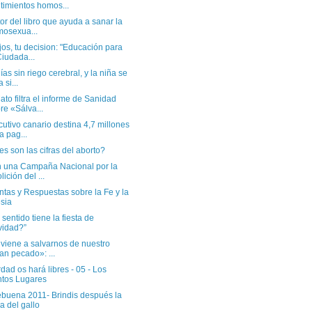
timientos homos...
tor del libro que ayuda a sanar la
osexua...
jos, tu decision: "Educación para
Ciudada...
ías sin riego cerebral, y la niña se
 si...
to filtra el informe de Sanidad
re «Sálva...
cutivo canario destina 4,7 millones
a pag...
s son las cifras del aborto?
an una Campaña Nacional por la
lición del ...
tas y Respuestas sobre la Fe y la
esia
sentido tiene la fiesta de
idad?”
viene a salvarnos de nuestro
an pecado»: ...
dad os hará libres - 05 - Los
tos Lugares
buena 2011- Brindis después la
a del gallo