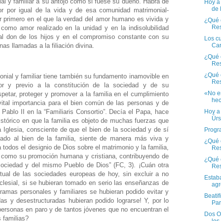
ial y familiar a su antojo como si fuese su dueño. Habrá de
Hoy a 
de
tor por igual de la vida y de esa comunidad matrimonial-
ar primero en el que la verdad del amor humano es vivida y
¿Qué e
Res
 como amor realizado en la unidad y en la indisolubilidad
 al don de los hijos y en el compromiso constante con su
Los c
s llamadas a la filiación divina.
Car
¿Qué e
Res
¿Qué e
monial y familiar tiene también su fundamento inamovible en
Res
ior y previo a la constitución de la sociedad y de su
«No e
spetar, proteger y promover a la familia en el cumplimiento
hec
ital importancia para el bien común de las personas y de
 Pablo II en la “Familiaris Consortio”. Decía el Papa, hace
Hoy a 
Úrs
stórico en que la familia es objeto de muchas fuerzas que
la Iglesia, consciente de que el bien de la sociedad y de sí
Progr
ado al bien de la familia, siente de manera más viva y
¿Qué e
todos el designio de Dios sobre el matrimonio y la familia,
Res
í como su promoción humana y cristiana, contribuyendo de
¿Qué e
sociedad y del mismo Pueblo de Dios” (FC, 3). ¡Cuán otra
Re
itual de las sociedades europeas de hoy, sin excluir a no
Estab
lesial, si se hubieran tomado en serio las enseñanzas de
agr
dramas personales y familiares se hubieran podido evitar y
Beatif
as y desestructuradas hubieran podido lograrse! Y, por lo
Par
ersonas en paro y de tantos jóvenes que no encuentran el
Dos O
 familias?