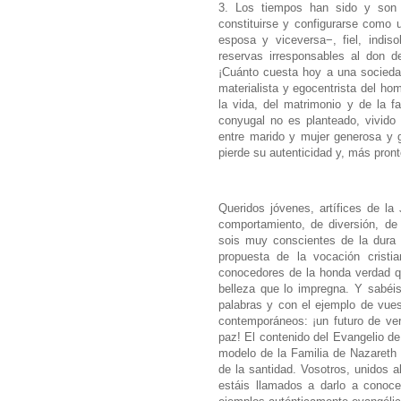
3. Los tiempos han sido y son d
constituirse y configurarse como
esposa y viceversa−, fiel, indiso
reservas irresponsables al don d
¡Cuánto cuesta hoy a una sociedad
materialista y egocentrista del ho
la vida, del matrimonio y de la f
conyugal no es planteado, vivid
entre marido y mujer generosa y gr
pierde su autenticidad y, más pron
Queridos jóvenes, artífices de l
comportamiento, de diversión, de
sois muy conscientes de la dura y 
propuesta de la vocación cristi
conocedores de la honda verdad qu
belleza que lo impregna. Y sabéis
palabras y con el ejemplo de vues
contemporáneos: ¡un futuro de ver
paz! El contenido del Evangelio de 
modelo de la Familia de Nazareth 
de la santidad. Vosotros, unidos a
estáis llamados a darlo a conoce