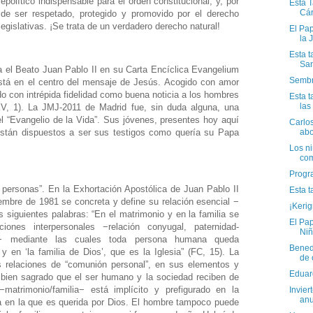
político indispensable para el orden constitucional; y, por
Esta T
Cári
a de ser respetado, protegido y promovido por el derecho
egislativas. ¡Se trata de un verdadero derecho natural!
El Pa
la 
Esta t
San
a el Beato Juan Pablo II en su Carta Encíclica Evangelium
Sembr
tá en el centro del mensaje de Jesús. Acogido con amor
do con intrépida fidelidad como buena noticia a los hombres
Esta t
las
(EV, 1). La JMJ-2011 de Madrid fue, sin duda alguna, una
l “Evangelio de la Vida”. Sus jóvenes, presentes hoy aquí
Carlo
abo
están dispuestos a ser sus testigos como quería su Papa
Los ni
com
Progr
 personas”. En la Exhortación Apostólica de Juan Pablo II
Esta t
embre de 1981 se concreta y define su relación esencial −
¡Kerig
s siguientes palabras: “En el matrimonio y en la familia se
El Pap
iones interpersonales −relación conyugal, paternidad-
Niñ
idad− mediante las cuales toda persona humana queda
Benedi
 y en ‘la familia de Dios’, que es la Iglesia” (FC, 15). La
de 
as relaciones de “comunión personal”, en sus elementos y
Eduar
 bien sagrado que el ser humano y la sociedad reciben de
−matrimonio/familia− está implícito y prefigurado en la
Invier
anu
a en la que es querida por Dios. El hombre tampoco puede