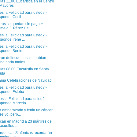
las 11.00 Eucaristía en el Centro
 Mayores
s la Felicidad para usted? -
ponde Cristi...
uras se quedan sin paga >
melo J. Pérez He...
s la Felicidad para usted? -
ponde Irene ...
s la Felicidad para usted? -
ponde Bertín...
ran delincuentes; no habían
ho nada malo»,...
las 08.00 Eucaristía en Santa
ula
ama Celebraciones de Navidad
s la Felicidad para usted? -
ponde Esteba...
s la Felicidad para usted? -
sponde Marcelo
a embarazada y tenía un cáncer
esivo, pero...
ican en Madrid a 23 mártires de
acuellos ...
rquestas Sinfónicas recordarán