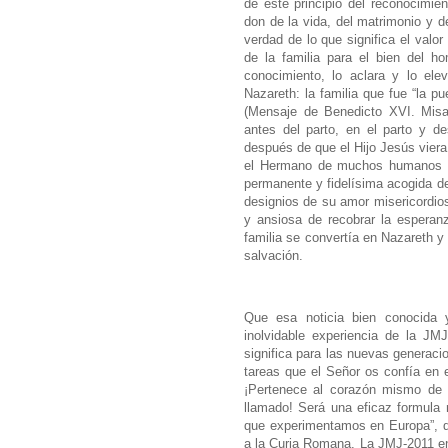
de este principio del reconocimien
don de la vida, del matrimonio y de
verdad de lo que significa el valo
de la familia para el bien del h
conocimiento, lo aclara y lo ele
Nazareth: la familia que fue “la p
(Mensaje de Benedicto XVI. Misa
antes del parto, en el parto y 
después de que el Hijo Jesús viera 
el Hermano de muchos humanos ¡S
permanente y fidelísima acogida de 
designios de su amor misericordio
y ansiosa de recobrar la esperan
familia se convertía en Nazareth y
salvación.
Que esa noticia bien conocida y
inolvidable experiencia de la J
significa para las nuevas generac
tareas que el Señor os confía en e
¡Pertenece al corazón mismo de 
llamado! Será una eficaz formula 
que experimentamos en Europa”, d
a la Curia Romana. La JMJ-2011 e