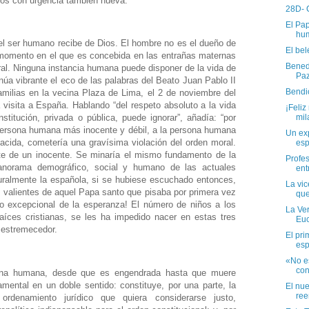
os con urgencia también nueva.
28D- 
El Pap
hum
el ser humano recibe de Dios. El hombre no es el dueño de
El be
l momento en el que es concebida en las entrañas maternas
Benedi
ural. Ninguna instancia humana puede disponer de la vida de
Paz
úa vibrante el eco de las palabras del Beato Juan Pablo II
Bendi
amilias en la vecina Plaza de Lima, el 2 de noviembre del
 visita a España. Hablando “del respeto absoluto a la vida
¡Feliz
mil
titución, privada o pública, puede ignorar”, añadía: “por
 persona humana más inocente y débil, a la persona humana
Un exp
cida, cometería una gravísima violación del orden moral.
esp
te de un inocente. Se minaría el mismo fundamento de la
Profes
panorama demográfico, social y humano de las actuales
ent
uralmente la española, si se hubiese escuchado entonces,
La vi
 valientes de aquel Papa santo que pisaba por primera vez
que
go excepcional de la esperanza! El número de niños a los
La Ver
aíces cristianas, se les ha impedido nacer en estas tres
Euc
 estremecedor.
El pri
esp
«No e
con
sona humana, desde que es engendrada hasta que muere
mental en un doble sentido: constituye, por una parte, la
El nue
ree
ordenamiento jurídico que quiera considerarse justo,