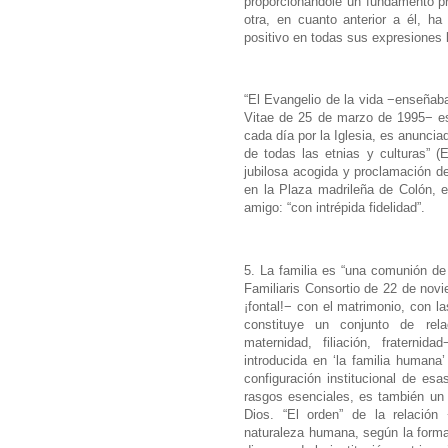
proporcionándole un fundamento pre
otra, en cuanto anterior a él, h
positivo en todas sus expresiones l
“El Evangelio de la vida −enseñab
Vitae de 25 de marzo de 1995− es
cada día por la Iglesia, es anuncia
de todas las etnias y culturas” 
jubilosa acogida y proclamación de
en la Plaza madrileña de Colón, 
amigo: “con intrépida fidelidad”.
5. La familia es “una comunión de
Familiaris Consortio de 22 de novi
¡fontal!− con el matrimonio, con la
constituye un conjunto de relac
maternidad, filiación, fratern
introducida en ‘la familia humana’
configuración institucional de es
rasgos esenciales, es también un
Dios. “El orden” de la relación 
naturaleza humana, según la form