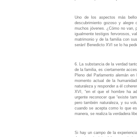
Uno de los aspectos más bello
descubrimiento gozoso y alegre d
muchos jóvenes. ¿Cómo no van, pu
igualmente testigos fervorosos, val
matrimonio y de la familia con sus
serán! Benedicto XVI se lo ha pedi
6. La substancia de la verdad tant
de la familia, es ciertamente acces
Pleno del Parlamento alemán en B
momento actual de la humanidad 
naturaleza y responder a él cohere
XVI, “en el que el hombre ha adq
urgente reconocer que “existe tamb
pero también naturaleza, y su vol
cuando se acepta como lo que es,
manera, se realiza la verdadera li
Si hay un campo de la experiencia