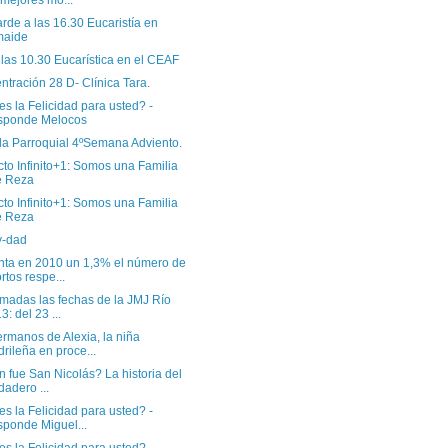
 mejores mo...
arde a las 16.30 Eucaristía en
maide
las 10.30 Eucarística en el CEAF
tración 28 D- Clínica Tara.
s la Felicidad para usted? -
sponde Melocos
a Parroquial 4ºSemana Adviento.
to Infinito+1: Somos una Familia
e Reza
to Infinito+1: Somos una Familia
e Reza
y-dad
ta en 2010 un 1,3% el número de
rtos respe...
rmadas las fechas de la JMJ Río
3: del 23 ...
rmanos de Alexia, la niña
rileña en proce...
 fue San Nicolás? La historia del
dadero ...
s la Felicidad para usted? -
ponde Miguel...