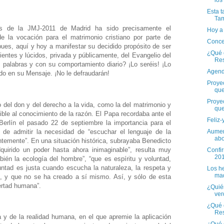
los
Esta t
Ta
s de la JMJ-2011 de Madrid ha sido precisamente el
Hoy a 
e la vocación para el matrimonio cristiano por parte de
Concen
es, aquí y hoy a manifestar su decidido propósito de ser
¿Qué e
ientes y lúcidos, privada y públicamente, del Evangelio del
Re
 palabras y con su comportamiento diario? ¡Lo seréis! ¡Lo
Agend
do en su Mensaje. ¡No le defraudarán!
Proyec
qu
Proyec
o del don y del derecho a la vida, como la del matrimonio y
qu
ible al conocimiento de la razón. El Papa recordaba ante el
Feliz-
erlín el pasado 22 de septiembre la importancia para el
de admitir la necesidad de “escuchar el lenguaje de la
Aumen
abo
ntemente”. En una situación histórica, subrayaba Benedicto
uirido un poder hasta ahora inimaginable”, resulta muy
Confi
201
ién la ecología del hombre”, “que es espíritu y voluntad,
untad es justa cuando escucha la naturaleza, la respeta y
Los he
mad
 y que no se ha creado a sí mismo. Así, y sólo de esta
bertad humana”.
¿Quién
ver
¿Qué e
Res
 y de la realidad humana, en el que apremie la aplicación