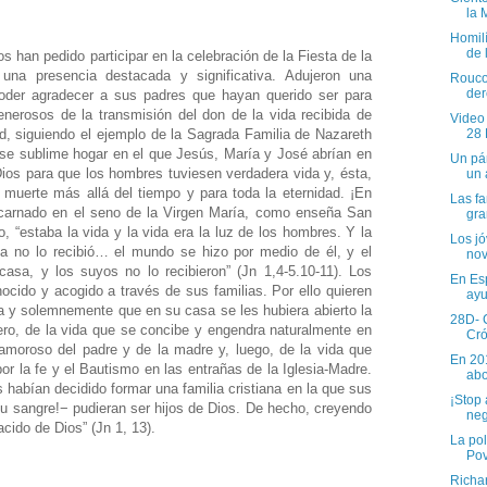
la 
Homil
de 
 han pedido participar en la celebración de la Fiesta de la
una presencia destacada y significativa. Adujeron una
Rouco:
der
poder agradecer a sus padres que hayan querido ser para
enerosos de la transmisión del don de la vida recibida de
Video
28
d, siguiendo el ejemplo de la Sagrada Familia de Nazareth
ese sublime hogar en el que Jesús, María y José abrían en
Un pár
 Dios para que los hombres tuviesen verdadera vida y, ésta,
un 
 muerte más allá del tiempo y para toda la eternidad. ¡En
Las fa
ncarnado en el seno de la Virgen María, como enseña San
gran
, “estaba la vida y la vida era la luz de los hombres. Y la
Los jó
iebla no lo recibió… el mundo se hizo por medio de él, y el
nov
asa, y los suyos no lo recibieron” (Jn 1,4-5.10-11). Los
En Esp
cido y acogido a través de sus familias. Por ello quieren
ayu
a y solemnemente que en su casa se les hubiera abierto la
28D- C
mero, de la vida que se concibe y engendra naturalmente en
Cró
amoroso del padre y de la madre y, luego, de la vida que
En 20
or la fe y el Bautismo en las entrañas de la Iglesia-Madre.
abo
 habían decidido formar una familia cristiana en la que sus
¡Stop 
 su sangre!− pudieran ser hijos de Dios. De hecho, creyendo
neg
cido de Dios” (Jn 1, 13).
La pol
Po
Richa