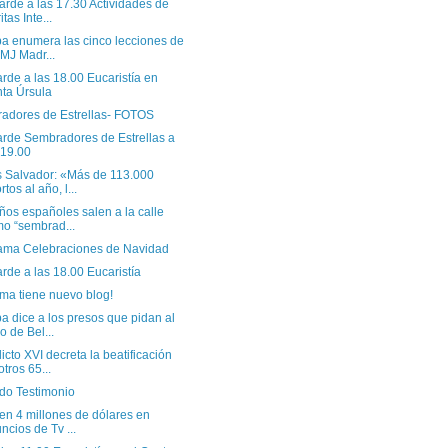
arde a las 17.30 Actividades de
tas Inte...
pa enumera las cinco lecciones de
JMJ Madr...
arde a las 18.00 Eucaristía en
ta Úrsula
adores de Estrellas- FOTOS
arde Sembradores de Estrellas a
 19.00
s Salvador: «Más de 113.000
rtos al año, l...
ños españoles salen a la calle
o “sembrad...
ama Celebraciones de Navidad
arde a las 18.00 Eucaristía
ma tiene nuevo blog!
a dice a los presos que pidan al
o de Bel...
cto XVI decreta la beatificación
otros 65...
do Testimonio
ten 4 millones de dólares en
ncios de Tv ...