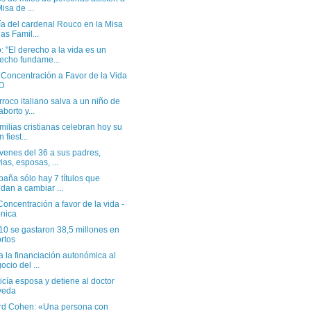
Misa de ...
ía del cardenal Rouco en la Misa
las Famil...
 "El derecho a la vida es un
echo fundame...
 Concentración a Favor de la Vida
 D
roco italiano salva a un niño de
aborto y...
milias cristianas celebran hoy su
 fiest...
venes del 36 a sus padres,
ias, esposas, ...
aña sólo hay 7 títulos que
dan a cambiar ...
oncentración a favor de la vida -
nica
10 se gastaron 38,5 millones en
rtos
a la financiación autonómica al
ocio del ...
icía esposa y detiene al doctor
veda
rd Cohen: «Una persona con