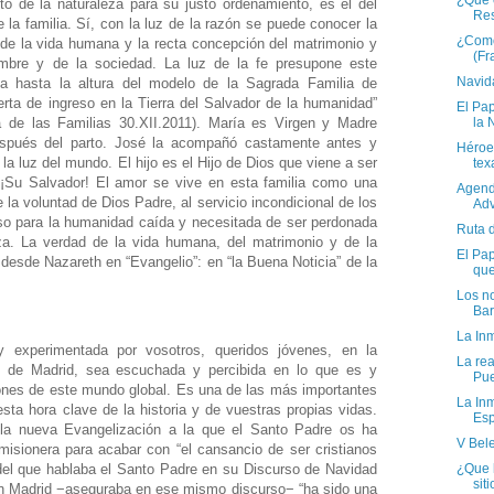
¿Qué e
to de la naturaleza para su justo ordenamiento, es el del
Res
 la familia. Sí, con la luz de la razón se puede conocer la
¿Como
r de la vida humana y la recta concepción del matrimonio y
(Fr
ombre y de la sociedad. La luz de la fe presupone este
Navida
va hasta la altura del modelo de la Sagrada Familia de
uerta de ingreso en la Tierra del Salvador de la humanidad”
El Pap
 de las Familias 30.XII.2011). María es Virgen y Madre
la 
después del parto. José la acompañó castamente antes y
Héroe 
la luz del mundo. El hijo es el Hijo de Dios que viene a ser
tex
u Salvador! El amor se vive en esta familia como una
Agend
la voluntad de Dios Padre, al servicio incondicional de los
Adv
so para la humanidad caída y necesitada de ser perdonada
Ruta 
za. La verdad de la vida humana, del matrimonio y de la
El Pap
 desde Nazareth en “Evangelio”: en “la Buena Noticia” de la
que
Los no
Bar
La Inm
 experimentada por vosotros, queridos jóvenes, en la
La rea
MJ de Madrid, sea escuchada y percibida en lo que es y
Pue
iones de este mundo global. Es una de las más importantes
La In
sta hora clave de la historia y de vuestras propias vidas.
Esp
la nueva Evangelización a la que el Santo Padre os ha
V Bele
misionera para acabar con “el cansancio de ser cristianos
¿Que 
el que hablaba el Santo Padre en su Discurso de Navidad
sit
n Madrid −aseguraba en ese mismo discurso− “ha sido una