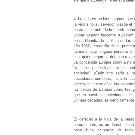
ejemplos auténticamente evangélic
4. La vida es un bien sagrado que 
la vida sino su servidor: desde e
hasta el instante de la muerte nat
un ser humano inocente. Aún contin
en su Homilía de la Misa de las f
año 1982, tercer día de su primera
humana, que ninguna persona o ins
ello, quien negare la defensa a la
ya concebida aunque todavía no na
Nunca se puede legitimar la muer
sociedad”. ¡Cuán otro sería el 
sociedades europeas, incluida nat
hace veintinueve años las palabras
las tierras de España como testi
que en nuestras sociedades, de r
últimas décadas, es sencillamente
El derecho a la vida de la per
naturalmente, es un derecho funda
base ética primordial de todo 