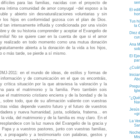
ifíciles para las familias, nacidas con el proyecto de
sen
 una íntima comunidad de amor conyugal −del esposo a la
El edi
luble y abierto sin desnaturalizaciones voluntarias y sin
hom
e los hijos en conformidad gozosa con el plan de Dios.
Tus hi
 tan intensamente influida y condicionada por una visión
la 
mbre y de su historia comprender y aceptar el Evangelio de
Diez d
amilia! No se quiere caer en la cuenta de que si el amor
cura
o y realizado en todo momento como una mutua donación
Ana Ma
atuitamente abierta a la donación de la vida a los hijos,
sob
to o más tarde, se pierde a sí mismo.
El Eje
par
¿Cuále
a JMJ-2011: en el mundo de ideas, de estilos y formas de
Inici
 información y de comunicación en el que os encontráis,
Abo
crítica situación por la que atraviesa la valoración y la
Pregun
ana para el matrimonio y la familia. Pero también sois
Igl
e el matrimonio cristiano encierra y de la bondad y de la
“¿Qué 
, sobre todo, que de su afirmación valiente con vuestras
Nav
tras vidas depende vuestro futuro y el futuro de vuestros
Jesús 
dadera y nueva humanidad, justa, solidaria, fraterna… en
«gr
la vida, del matrimonio y de la familia es muy claro. En el
La Ver
resplandece con la luz nueva del Evangelio de la gracia y
San
l Papa y a vuestros pastores, junto con vuestras familias,
Noche
r, a propagarlo y a testimoniarlo con palabras, gestos y
Mis