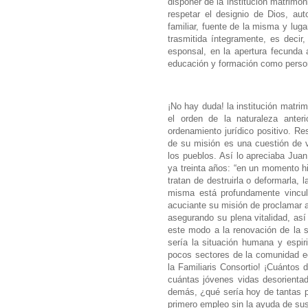
disponer de la institución matrimon
respetar el designio de Dios, au
familiar, fuente de la misma y lug
trasmitida íntegramente, es decir,
esponsal, en la apertura fecunda
educación y formación como persona
¡No hay duda! la institución matri
el orden de la naturaleza anter
ordenamiento jurídico positivo. Re
de su misión es una cuestión de v
los pueblos. Así lo apreciaba Juan
ya treinta años: “en un momento hi
tratan de destruirla o deformarla, 
misma está profundamente vincul
acuciante su misión de proclamar a 
asegurando su plena vitalidad, as
este modo a la renovación de la 
sería la situación humana y espir
pocos sectores de la comunidad ec
la Familiaris Consortio! ¡Cuántos 
cuántas jóvenes vidas desorientad
demás, ¿qué sería hoy de tantas p
primero empleo sin la ayuda de sus