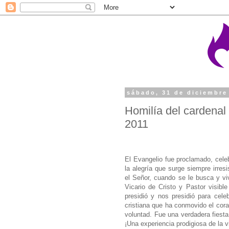
sábado, 31 de diciembre
Homilía del cardenal
2011
El Evangelio fue proclamado, celeb
la alegría que surge siempre irres
el Señor, cuando se le busca y viv
Vicario de Cristo y Pastor visibl
presidió y nos presidió para cele
cristiana que ha conmovido el cor
voluntad. Fue una verdadera fiesta
¡Una experiencia prodigiosa de la v