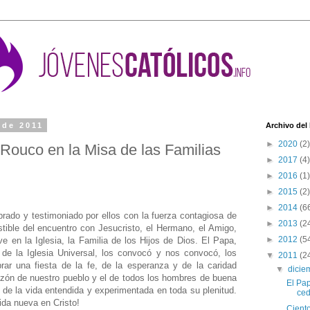
 de 2011
Archivo del
►
2020
(2)
 Rouco en la Misa de las Familias
►
2017
(4)
►
2016
(1)
►
2015
(2)
►
2014
(6
rado y testimoniado por ellos con la fuerza contagiosa de
►
2013
(2
istible del encuentro con Jesucristo, el Hermano, el Amigo,
►
2012
(5
e en la Iglesia, la Familia de los Hijos de Dios. El Papa,
e de la Iglesia Universal, los convocó y nos convocó, los
▼
2011
(2
brar una fiesta de la fe, de la esperanza y de la caridad
▼
dici
azón de nuestro pueblo y el de todos los hombres de buena
El Pap
 de la vida entendida y experimentada en toda su plenitud.
ced
ida nueva en Cristo!
Ciento