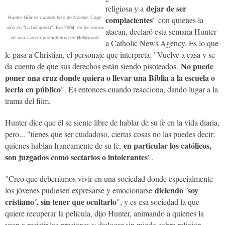
dejar de ser
religiosa y a
complacientes
" con quienes la
Hunter Gómez cuando hizo de Nicolas Cage-
niño en "La búsqueda". Era 2004, en los inicios
atacan, declaró esta semana Hunter
de una carrera prometedora en Hollywood.
a Catholic News Agency. Es lo que
le pasa a Christian, el personaje que interpreta: "Vuelve a casa y se
No puede
da cuenta de que sus derechos están siendo pisoteados.
poner una cruz donde quiera o llevar una Biblia a la escuela o
leerla en público
". Es entonces cuando reacciona, dando lugar a la
trama del film.
Hunter dice que él se siente libre de hablar de su fe en la vida diaria,
pero... "tienes que ser cuidadoso, ciertas cosas no las puedes decir;
en particular los católicos,
quienes hablan francamente de su fe,
son juzgados como sectarios o intolerantes
".
"Creo que deberíamos vivir en una sociedad donde especialmente
diciendo ´soy
los jóvenes pudiesen expresarse y emocionarse
cristiano´, sin tener que ocultarlo
", y es esa sociedad la que
quiere recuperar la película, dijo Hunter, animando a quienes la
vean a resistir las presiones y dialogar sin miedo sobre religión.