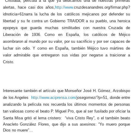
Cristiada, película a la que ya dedicamos una de nuestras primeras
alertas, hace casi dos años,
http://www.
cruzdesanandres.org/firmar.php?
idnoticia=61narra la lucha de los católicos mejicanos por defender su
libertad y su fe contra un Gobierno TRAIDOR a su pueblo, una heroica
epopeya que guarda muchas similitudes con nuestra Cruzada de
Liberación de 1936. Como en España, los católicos de Méjico
asombraron al mundo por su valor, por su sacrificio y por ser capaces de
luchar sin odio. Y como en España, también Méjico tuvo mártires de
valor admirable que entregaron sus vidas por negarse a traicionar a
Cristo.
Interesante también el artículo que Monseñor José H. Gómez, Arzobispo
de los Angeles
http://www.aciprensa.com/
josegomez/?p=51, donde entre
analizando la película nos recuerda los últimos momentos de personas
tan valiosas como el beato P. Miguel Pro, que al ser fusilado por oficiar la
Santa Misa gritó el lema cristero: “viva Cristo Rey”,
o el también beato
Anacleto González Flores, que dijo a sus asesinos: “Yo muero porque
Dios no muere”…