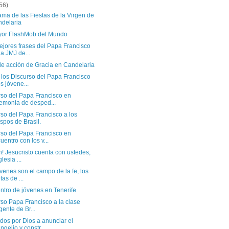
56)
ma de las Fiestas de la Virgen de
delaria
yor FlashMob del Mundo
ejores frases del Papa Francisco
la JMJ de...
de acción de Gracia en Candelaria
 los Discurso del Papa Francisco
os jóvene...
rso del Papa Francisco en
emonia de desped...
so del Papa Francisco a los
spos de Brasil.
rso del Papa Francisco en
uentro con los v...
! Jesucristo cuenta con ustedes,
glesia ...
venes son el campo de la fe, los
tas de ...
ntro de jóvenes en Tenerife
so Papa Francisco a la clase
igente de Br...
dos por Dios a anunciar el
ngelio y constr...