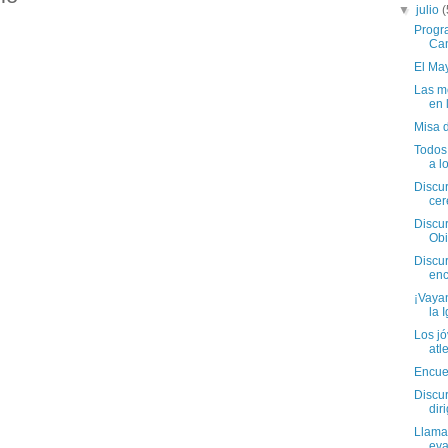
▼
julio
(
Progra
Can
El Ma
Las m
en 
Misa 
Todos
a l
Discu
cer
Discur
Obi
Discu
enc
¡Vayan
la I
Los jó
atle
Encue
Discur
dir
Llama
eva