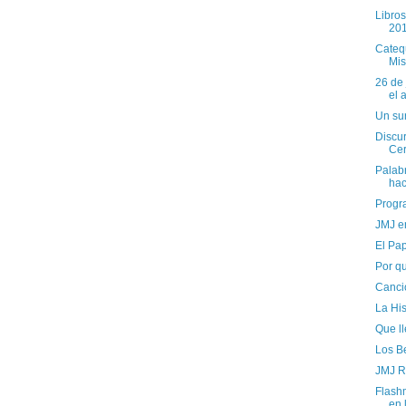
Libros
20
Catequ
Mis
26 de 
el 
Un sur
Discur
Cer
Palabr
hac
Progr
JMJ e
El Pap
Por q
Canci
La His
Que l
Los Be
JMJ R
Flash
en 