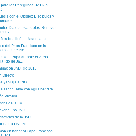
 para los Peregrinos JMJ Rio
13
esis con el Obispo: Discípulos y
ioneros
julio, Día de los abuelos: Renovar
amor y...
fista brasileño... futuro santo
so del Papa Francisco en la
emonia de Bie...
as del Papa durante el vuelo
ia Río de Ja...
amación JMJ Rio 2013
n Directo
a ya viaja a RIO
ué santiguarse con agua bendita
ón Provida
toria de la JMJ
levar a una JMJ
neficios de la JMJ
IO 2013 ONLINE
mob en honor al Papa Francisco
la JMJ