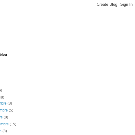
 blog
6)
48)
embre
(8)
embre
(5)
re
(8)
iembre
(15)
to
(8)