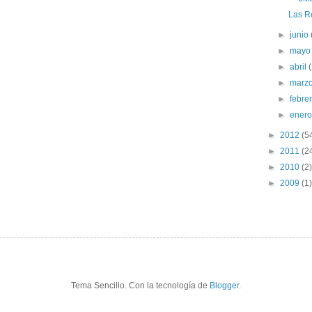
Las Re
►
junio
►
may
►
abril
►
marz
►
febre
►
ener
►
2012
(5
►
2011
(2
►
2010
(2)
►
2009
(1)
Tema Sencillo. Con la tecnología de
Blogger
.