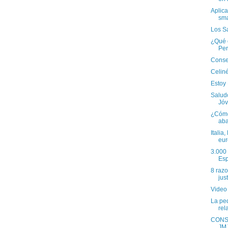
Aplic
sm
Los S
¿Qué e
Per
Conse
Celiné
Estoy
Salud
Jó
¿Cómo
aba
Italia
eur
3.000
Esp
8 razo
just
Video 
La ped
rela
CONS
JM