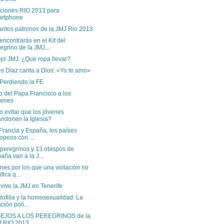
aciones RIO 2013 para
artphone
antos patronos de la JMJ Rio 2013
ncontrarás en el Kit del
egrino de la JMJ...
jo JMJ: ¿Que ropa llevar?
s Díaz canta a Dios: «Yo te amo»
 Perdiendo la FE
o del Papa Francisco a los
venes
 evitar que los jóvenes
ndonen la Iglesia?
, Francia y España, los países
opeos con ...
 peregrinos y 13 obispos de
aña van a la J...
nes por los que una violación no
ifica q...
vive la JMJ en Tenerife
ofilia y la homosexualidad: La
ción polí...
EJOS A LOS PEREGRINOS de la
J RIO 2013