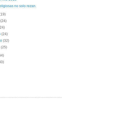
ligiosas no solo rezan.
(19)
o
(24)
(24)
o
(24)
ro
(32)
o
(25)
44)
40)