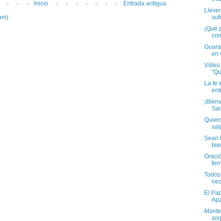
Inicio
Entrada antigua
Llevem
suf
om)
¡Qué p
com
Guarat
en
Vídeo:
"Qu
La fe 
ent
¡Bienv
Sal
Quiero
salg
Sean l
bie
Oració
ferr
Todos
nec
El Pa
Apa
Mante
sor