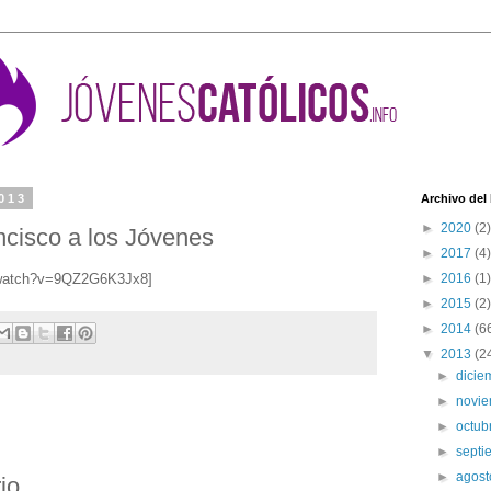
2013
Archivo del
►
2020
(2)
ncisco a los Jóvenes
►
2017
(4)
m/watch?v=9QZ2G6K3Jx8]
►
2016
(1)
►
2015
(2)
►
2014
(6
▼
2013
(2
►
dici
►
novi
►
octub
►
sept
►
agos
io