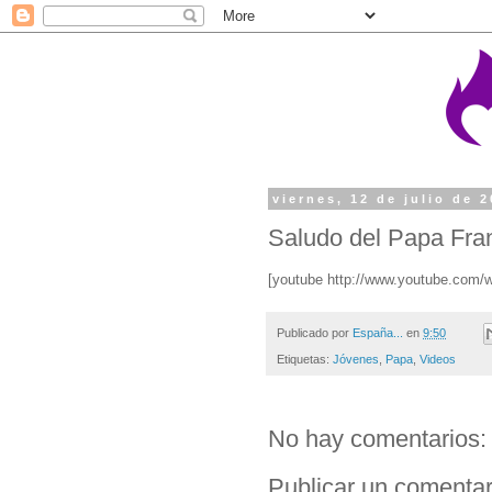
viernes, 12 de julio de 
Saludo del Papa Fra
[youtube http://www.youtube.co
Publicado por
España...
en
9:50
Etiquetas:
Jóvenes
,
Papa
,
Videos
No hay comentarios:
Publicar un comentar