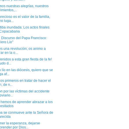
os nuestras alegrías, nuestros
rimientos,...
recioso es el valor de la familia,
o luga...
iba inundada: Los actos finales
 Copacabana
 Discurso del Papa Francisco:
iero Lío"
es una revolución; os animo a
rar en la o...
enidos a esta gran fiesta de la fe!
udo d...
 lío en las diócesis, quiero que se
a af...
os primeros en tratar de hacer el
n, de n...
n por las víctimas del accidente
oviario...
 hemos de aprender abrazar a los
esitados
pa se conmueve ante la Señora de
recida
ner la esperanza, dejarse
prender por Dios...