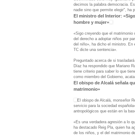
decimos la palabra democracia. Es
nadie sino que permite elegir", ha 
El ministro del Interior: «Si
hombre y mujer»
«Sigo creyendo que el matrimonio d
del derecho a adoptar niños por pa
del niño», ha dicho el ministro. E
TC dicte una sentencia».
Preguntado acerca de si trasladará
Díaz ha respondido que Mariano Ra
tiene criterio para saber lo que ti
como miembro del Gobierno, acata l
El obispo de Alcalá señala que
matrimonio»
El obispo de Alcalá, monseñor Re
servicio para la sociedad española
antropológicos que están en la bas
«Es una verdadera agresión a lo qu
ha destacado Reig Pla, quien ha agr
de los niños, y el del matrimonio d