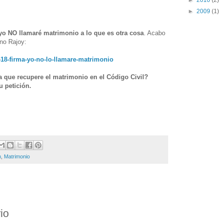
►
2010
(2)
►
2009
(1)
yo NO llamaré matrimonio a lo que es otra cosa
. Acabo
ano Rajoy:
418-firma-yo-no-lo-llamare-matrimonio
a que recupere el matrimonio en el Código Civil?
u petición.
n
,
Matrimonio
io