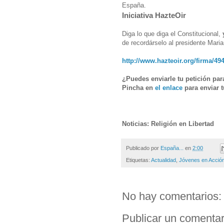
España.
Iniciativa HazteOir
Diga lo que diga el Constitucional,
de recordárselo al presidente Mari
http://www.hazteoir.org/firma/49
¿Puedes enviarle tu petición par
Pincha en
el enlace
para enviar t
Noticias: Religión en Libertad
Publicado por
España...
en
2:00
Etiquetas:
Actualidad
,
Jóvenes en Acció
No hay comentarios:
Publicar un comentar