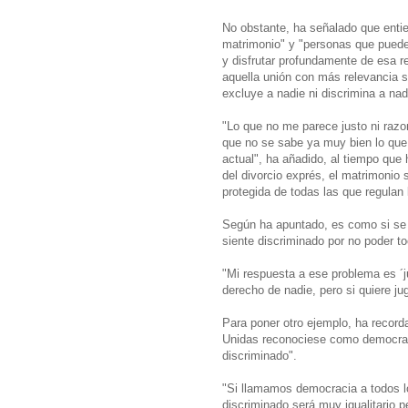
No obstante, ha señalado que enti
matrimonio" y "personas que puede
y disfrutar profundamente de esa r
aquella unión con más relevancia so
excluye a nadie ni discrimina a nad
"Lo que no me parece justo ni razo
que no se sabe ya muy bien lo que 
actual", ha añadido, al tiempo que
del divorcio exprés, el matrimonio 
protegida de todas las que regulan
Según ha apuntado, es como si se r
siente discriminado por no poder to
"Mi respuesta a ese problema es ´j
derecho de nadie, pero si quiere jug
Para poner otro ejemplo, ha recor
Unidas reconociese como democraci
discriminado".
"Si llamamos democracia a todos lo
discriminado será muy igualitario