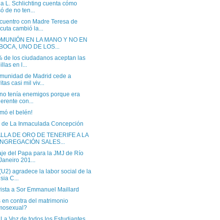
na L. Schlichting cuenta cómo
ó de no ten...
cuentro con Madre Teresa de
cuta cambió la...
OMUNIÓN EN LA MANO Y NO EN
 BOCA, UNO DE LOS...
% de los ciudadanos aceptan las
llas en l...
munidad de Madrid cede a
tas casi mil viv...
i no tenía enemigos porque era
erente con...
mó el belén!
ia de La Inmaculada Concepción
LLA DE ORO DE TENERIFE A LA
NGREGACIÓN SALES...
je del Papa para la JMJ de Río
Janeiro 201...
U2) agradece la labor social de la
sia C...
vista a Sor Emmanuel Maillard
 en contra del matrimonio
mosexual?
La Voz de todos los Estudiantes