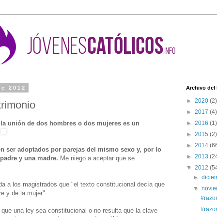
de 2012
Archivo del
►
2020
(2)
trimonio
►
2017
(4)
e
la unión de dos hombres o dos mujeres es un
►
2016
(1)
.
►
2015
(2)
►
2014
(6
n ser adoptados por parejas del mismo sexo y, por lo
►
2013
(2
 padre y una madre.
Me niego a aceptar que se
▼
2012
(5
►
dici
a a los magistrados que "el texto constitucional decía que
▼
novi
e y de la mujer".
#razo
#razo
ue una ley sea constitucional o no resulta que la clave