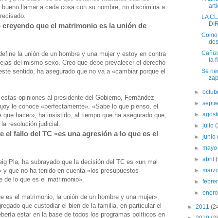
arti
 bueno llamar a cada cosa con su nombre, no discrimina a
precisado.
LA C
DI
go creyendo que el matrimonio es la unión de
Como 
des
Cañiz
efine la unión de un hombre y una mujer y estoy en contra
la f
rejas del mismo sexo. Creo que debe prevalecer el derecho
n este sentido, ha asegurado que no va a «cambiar porque el
Se ne
zap
►
octub
 estas opiniones al presidente del Gobierno, Fernández
►
sept
joy le conoce «perfectamente». «Sabe lo que pienso, él
►
agos
ene que hacer», ha insistido, al tiempo que ha asegurado que,
a resolución judicial.
►
julio
(
 el fallo del TC «es una agresión a lo que es el
►
junio
►
may
►
abril
ig Pla, ha subrayado que la decisión del TC es «un mal
» y que no ha tenido en cuenta «los presupuestos
►
marz
e de lo que es el matrimonio».
►
febre
►
ener
e es el matrimonio, la unión de un hombre y una mujer»,
egado que custodiar el bien de la familia, en particular el
►
2011
(2
ebería estar en la base de todos los programas políticos en