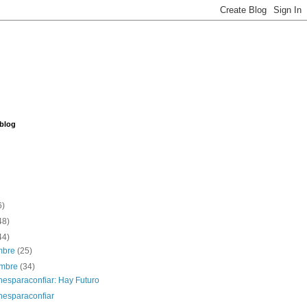
 blog
6)
48)
44)
embre
(25)
embre
(34)
nesparaconfiar: Hay Futuro
nesparaconfiar