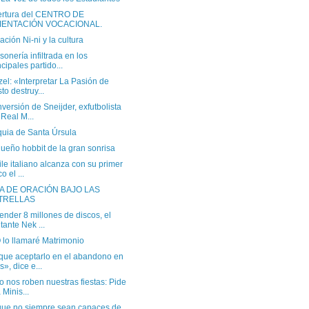
rtura del CENTRO DE
IENTACIÓN VOCACIONAL.
ción Ni-ni y la cultura
onería infiltrada en los
ncipales partido...
el: «Interpretar La Pasión de
sto destruy...
versión de Sneijder, exfutbolista
 Real M...
quia de Santa Úrsula
ueño hobbit de la gran sonrisa
ile italiano alcanza con su primer
o el ...
IA DE ORACIÓN BAJO LAS
TRELLAS
ender 8 millones de discos, el
tante Nek ...
 lo llamaré Matrimonio
que aceptarlo en el abandono en
s», dice e...
 nos roben nuestras fiestas: Pide
 Minis...
ue no siempre sean capaces de