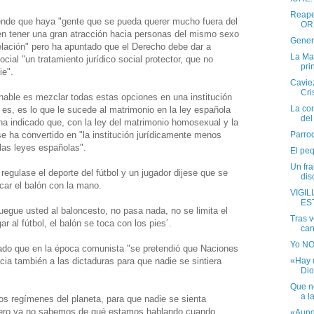
Reape
ende que haya "gente que se pueda querer mucho fuera del
OR
n tener una gran atracción hacia personas del mismo sexo
Genera
elación" pero ha apuntado que el Derecho debe dar a
La Mas
cial "un tratamiento jurídico social protector, que no
pri
ie".
Caviez
Cri
nable es mezclar todas estas opciones en una institución
La con
es, es lo que le sucede al matrimonio en la ley española
del
 ha indicado que, con la ley del matrimonio homosexual y la
se ha convertido en "la institución jurídicamente menos
Parro
 las leyes españolas".
El peq
Un fra
egulase el deporte del fútbol y un jugador dijese que se
disc
car el balón con la mano.
VIGIL
ES
uegue usted al baloncesto, no pasa nada, no se limita el
Tras v
ar al fútbol, el balón se toca con los pies´.
can
Yo NO
dado que en la época comunista "se pretendió que Naciones
a también a las dictaduras para que nadie se sintiera
«Hay 
Dio
Que no
a la
s regímenes del planeta, para que nadie se sienta
 pero ya no sabemos de qué estamos hablando cuando
«Aunq