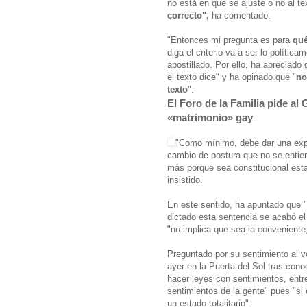
no está en que se ajuste o no al t
correcto",
ha comentado.
"Entonces mi pregunta es para
qué
diga el criterio va a ser lo polític
apostillado. Por ello, ha apreciado 
el texto dice" y ha opinado que "
no
texto
".
El Foro de la Familia pide a
«matrimonio» gay
"Como mínimo, debe dar una expl
cambio de postura que no se entien
más porque sea constitucional esta 
insistido.
En este sentido, ha apuntado que "
dictado esta sentencia se acabó el 
"no implica que sea la conveniente,
Preguntado por su sentimiento al 
ayer en la Puerta del Sol tras con
hacer leyes con sentimientos, entr
sentimientos de la gente" pues "si 
un estado totalitario".