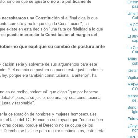
exto, sino en que
se ajuste o no a lo políticamente
Cristi
pas
Un en
 necesitamos una Constitución
si al final diga lo que
Cal
amente correcto y no lo que diga la Constitución", ha
LA C
que existe en esta decisión "una falta de fidelidad a lo que
LA
 se puede interpretar la Constitución al margen del
El 88
capi
l Gobierno que explique su cambio de postura ante
La Co
Cári
'Milik
coh
icación seria y solvente de sus argumentos para este
de. Y el cambio de postura no puede estar justificado sin
¡Se ar
ley, porque era también constitucional la anterior", ha
Vigil
MEDA
CO
no es de recibo intelectual" que digan "que por haberse
Mensa
debate" pues, a su juicio, que una ley sea constitucional
de 
 justa y razonable".
Bono (
Igle
ver la celebración de hombres y mujeres homosexuales
Entre
ocer el fallo del TC, Blanco ha subrayado que "no se deben
e otras cosas, porque el Derecho no se ocupa de los
¿Gays
ho
el Derecho se hiciese para regular sentimientos, esto sería
IURE: 