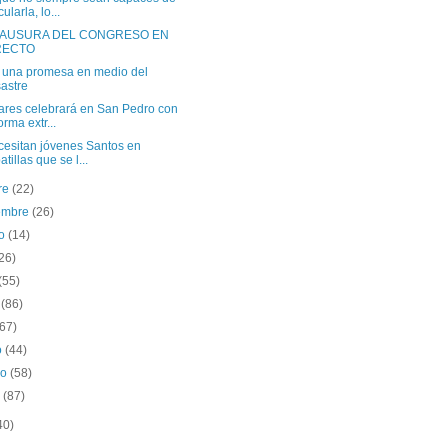
cularla, lo...
LAUSURA DEL CONGRESO EN
RECTO
una promesa en medio del
astre
ares celebrará en San Pedro con
orma extr...
cesitan jóvenes Santos en
atillas que se l...
re
(22)
iembre
(26)
to
(14)
26)
(55)
o
(86)
(67)
o
(44)
ro
(58)
o
(87)
40)