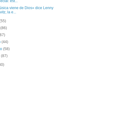
ecial: est...
úsica viene de Dios» dice Lenny
itz, la e...
(55)
o
(86)
(67)
o
(44)
ro
(58)
o
(87)
40)