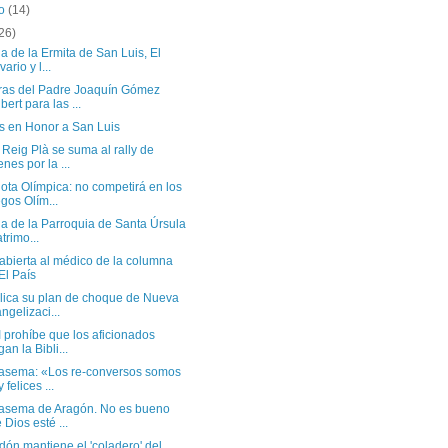
to
(14)
26)
ia de la Ermita de San Luis, El
ario y l...
ras del Padre Joaquín Gómez
bert para las ...
as en Honor a San Luis
Reig Plà se suma al rally de
enes por la ...
ota Olímpica: no competirá en los
gos Olím...
ia de la Parroquia de Santa Úrsula
atrimo...
abierta al médico de la columna
El País
plica su plan de choque de Nueva
ngelizaci...
 prohíbe que los aficionados
gan la Bibli...
Irasema: «Los re-conversos somos
 felices ...
Irasema de Aragón. No es bueno
 Dios esté ...
dón mantiene el 'coladero' del