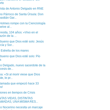
rto
vista de Antonio Delgado en RNE
mo Párroco de Santa Úrsula: Don
astián Gar...
 Holmes rompe con la Cienciología
uelve al...
resita, 104 años: «Vivo en el
azón de la ...
 bueno que Dios esté solo: Jesús
cía y Sor...
 Estrella de los mares
bueno que Dios esté solo: Pío
a
io Delgado, nuevo sacerdote de la
cesis de...
a: «Si al morir viese que Dios
te, le pr...
llamada que empezó hace 33
s!
iones en tiempos de Crisis
NTAS VIDAS, DISTINTAS
AMADAS, UNA MISMA RES...
io Nocerino necesita un marcaje