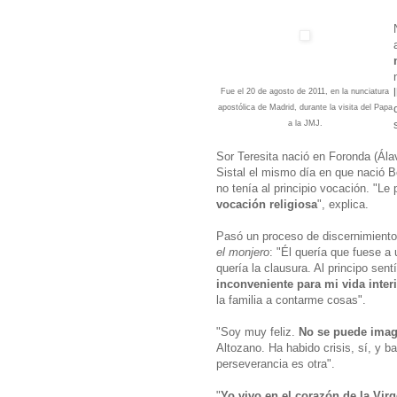
Fue el 20 de agosto de 2011, en la nunciatura
apostólica de Madrid, durante la visita del Papa
a la JMJ.
Sor Teresita nació en Foronda (Ála
Sistal el mismo día en que nació Be
no tenía al principio vocación. "Le
vocación religiosa
", explica.
Pasó un proceso de discernimiento, 
el monjero
: "Él quería que fuese a
quería la clausura. Al principo sen
inconveniente para mi vida inter
la familia a contarme cosas".
"Soy muy feliz.
No se puede imagi
Altozano. Ha habido crisis, sí, y ba
perseverancia es otra".
"
Yo vivo en el corazón de la Virg