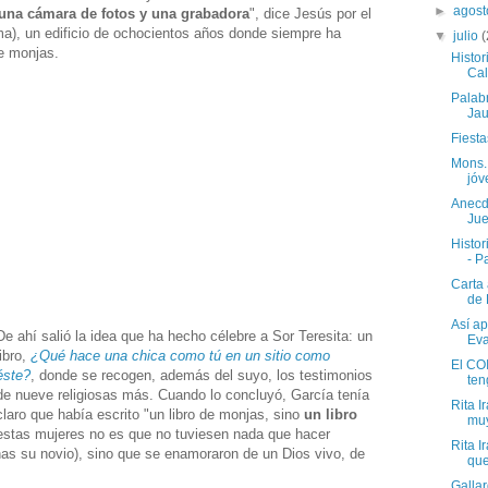
►
agos
una cámara de fotos y una grabadora
", dice Jesús por el
ma), un edificio de ochocientos años donde siempre ha
▼
julio
(
e monjas.
Histor
Calv
Palab
Jau
Fiest
Mons. 
jóv
Anecd
Jue
Histor
- P
Carta 
de 
Así a
De ahí salió la idea que ha hecho célebre a Sor Teresita: un
Eva
libro,
¿Qué hace una chica como tú en un sitio como
El COI
éste?
, donde se recogen, además del suyo, los testimonios
ten
de nueve religiosas más. Cuando lo concluyó, García tenía
Rita 
claro que había escrito "un libro de monjas, sino
un libro
muy
 estas mujeres no es que no tuviesen nada que hacer
Rita 
unas su novio), sino que se enamoraron de un Dios vivo, de
que
Gallar