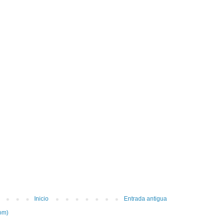
Inicio
Entrada antigua
om)