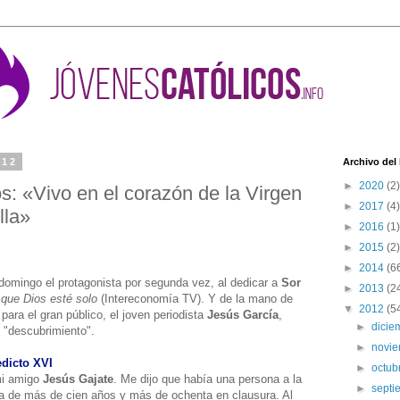
012
Archivo del
►
2020
(2)
s: «Vivo en el corazón de la Virgen
►
2017
(4)
lla»
►
2016
(1)
►
2015
(2)
►
2014
(6
 domingo el protagonista por segunda vez, al dedicar a
Sor
►
2013
(2
que Dios esté solo
(Intereconomía TV). Y de la mano de
▼
2012
(5
para el gran público, el joven periodista
Jesús García
,
►
dici
e "descubrimiento".
►
novi
edicto XVI
►
octub
mi amigo
Jesús Gajate
. Me dijo que había una persona a la
►
sept
sa de más de cien años y más de ochenta en clausura. Al