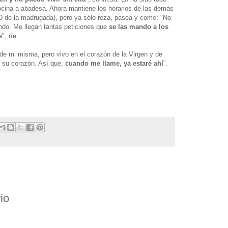
ocina a abadesa. Ahora mantiene los horarios de las demás
.30 de la madrugada), pero ya sólo reza, pasea y come: "No
ndo. Me llegan tantas peticiones que
se las mando a los
s
", ríe.
de mi misma, pero vivo en el corazón de la Virgen y de
n su corazón. Así que,
cuando me llame, ya estaré ahí
".
io