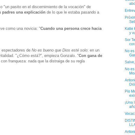
abo
 "un pasito en el discernimiento de la vocación" de
Entre
s padres una explicación
de lo que le estaba pasando a
Próxi
Seb
 ve como una novicia: "
Cuando una persona crece hacia
Katie
y v
Sor Te
cor
s espectadores de
No es bueno que Dios esté solo
: en un
No es
Gar
vitalidad. "¿Cómo está?", empieza Gonzalo. "
Con gana de
o con franqueza: nada que la distraiga de su regla
Salve,
No es 
Mo
Anton
Dió
Pío Mo
exis
¡Una 
año
Vocac
DISTI
LL
Anton