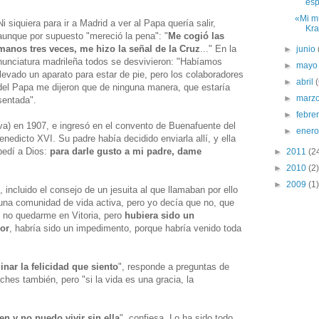
esp
«Mi m
Ni siquiera para ir a Madrid a ver al Papa quería salir,
Krav
aunque por supuesto "mereció la pena": "
Me cogió las
manos tres veces, me hizo la señal de la Cruz
..." En la
►
junio
nunciatura madrileña todos se desvivieron: "Habíamos
►
may
llevado un aparato para estar de pie, pero los colaboradores
►
abril
del Papa me dijeron que de ninguna manera, que estaría
►
marz
sentada".
►
febre
va) en 1907, e ingresó en el convento de Buenafuente del
►
ener
nedicto XVI. Su padre había decidido enviarla allí, y ella
 pedí a Dios:
para darle gusto a mi padre, dame
►
2011
(2
►
2010
(2)
►
2009
(1)
incluido el consejo de un jesuita al que llamaban por ello
 una comunidad de vida activa, pero yo decía que no, que
tí no quedarme en Vitoria, pero
hubiera sido un
ior
, habría sido un impedimento, porque habría venido toda
nar la felicidad que siento
", responde a preguntas de
ches también, pero "si la vida es una gracia, la
en y no puedo vivir sin ella
", confiesa. Lo ha sido todo