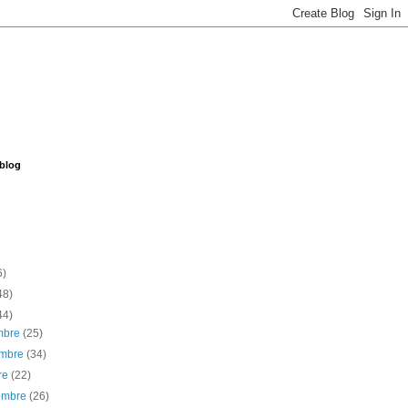
 blog
6)
48)
44)
embre
(25)
embre
(34)
re
(22)
iembre
(26)