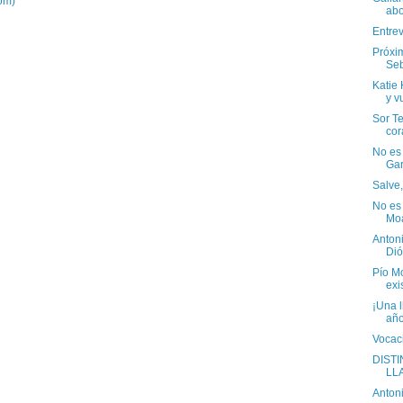
om)
abo
Entre
Próxi
Seb
Katie
y v
Sor Te
cor
No es
Gar
Salve,
No es 
Mo
Anton
Dió
Pío Mo
exis
¡Una 
año
Vocac
DISTI
LL
Anton