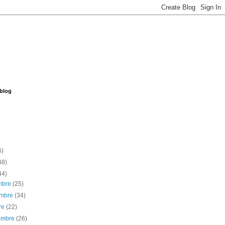
 blog
6)
48)
44)
embre
(25)
embre
(34)
re
(22)
iembre
(26)