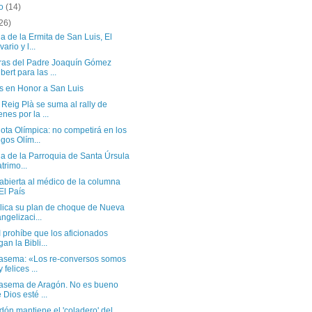
to
(14)
26)
ia de la Ermita de San Luis, El
ario y l...
ras del Padre Joaquín Gómez
bert para las ...
as en Honor a San Luis
Reig Plà se suma al rally de
enes por la ...
ota Olímpica: no competirá en los
gos Olím...
ia de la Parroquia de Santa Úrsula
atrimo...
abierta al médico de la columna
El País
plica su plan de choque de Nueva
ngelizaci...
 prohíbe que los aficionados
gan la Bibli...
Irasema: «Los re-conversos somos
 felices ...
Irasema de Aragón. No es bueno
 Dios esté ...
dón mantiene el 'coladero' del