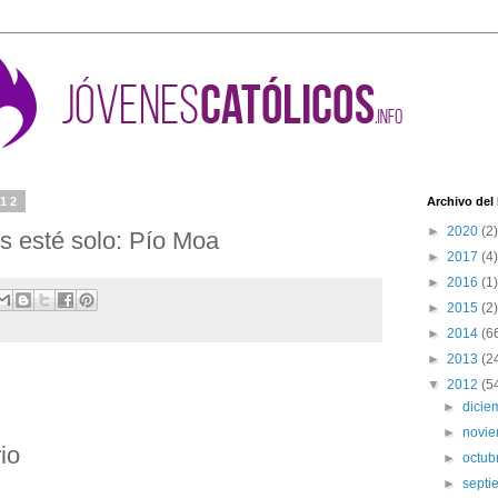
012
Archivo del
►
2020
(2)
s esté solo: Pío Moa
►
2017
(4)
►
2016
(1)
►
2015
(2)
►
2014
(6
►
2013
(2
▼
2012
(5
►
dici
►
novi
io
►
octub
►
sept