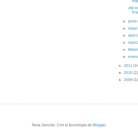
esp
«Mi m
Krav
►
junio
►
may
►
abril
►
marz
►
febre
►
ener
►
2011
(2
►
2010
(2)
►
2009
(1)
Tema Sencillo. Con la tecnología de
Blogger
.