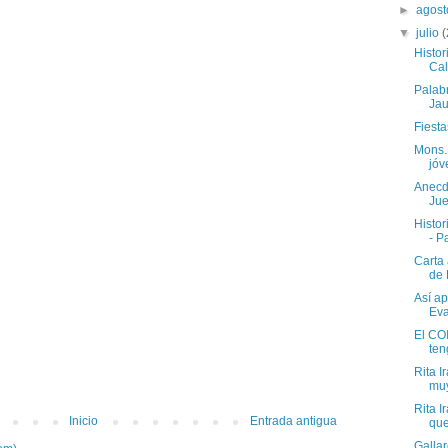
►
agos
▼
julio
(
Histor
Calv
Palab
Jau
Fiest
Mons. 
jóv
Anecd
Jue
Histor
- P
Carta 
de 
Así a
Eva
El COI
ten
Rita 
muy
Rita 
Inicio
Entrada antigua
que
Gallar