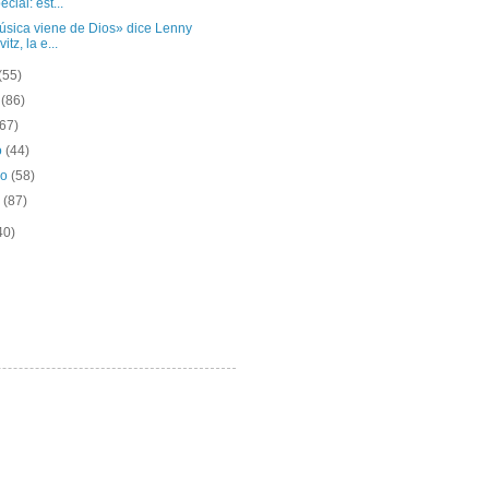
ecial: est...
úsica viene de Dios» dice Lenny
itz, la e...
(55)
o
(86)
(67)
o
(44)
ro
(58)
o
(87)
40)