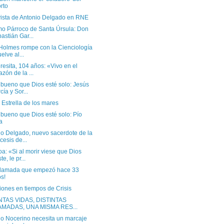
rto
vista de Antonio Delgado en RNE
mo Párroco de Santa Úrsula: Don
astián Gar...
 Holmes rompe con la Cienciología
uelve al...
resita, 104 años: «Vivo en el
azón de la ...
 bueno que Dios esté solo: Jesús
cía y Sor...
 Estrella de los mares
bueno que Dios esté solo: Pío
a
io Delgado, nuevo sacerdote de la
cesis de...
a: «Si al morir viese que Dios
te, le pr...
llamada que empezó hace 33
s!
iones en tiempos de Crisis
NTAS VIDAS, DISTINTAS
AMADAS, UNA MISMA RES...
io Nocerino necesita un marcaje