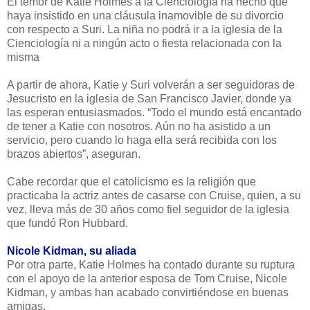
El temor de Katie Holmes a la Cienciología ha hecho que
haya insistido en una cláusula inamovible de su divorcio
con respecto a Suri. La niña no podrá ir a la iglesia de la
Cienciología ni a ningún acto o fiesta relacionada con la
misma
A partir de ahora, Katie y Suri volverán a ser seguidoras de
Jesucristo en la iglesia de San Francisco Javier, donde ya
las esperan entusiasmados. “Todo el mundo está encantado
de tener a Katie con nosotros. Aún no ha asistido a un
servicio, pero cuando lo haga ella será recibida con los
brazos abiertos”, aseguran.
Cabe recordar que el catolicismo es la religión que
practicaba la actriz antes de casarse con Cruise, quien, a su
vez, lleva más de 30 años como fiel seguidor de la iglesia
que fundó Ron Hubbard.
Nicole Kidman, su aliada
Por otra parte, Katie Holmes ha contado durante su ruptura
con el apoyo de la anterior esposa de Tom Cruise, Nicole
Kidman, y ambas han acabado convirtiéndose en buenas
amigas.