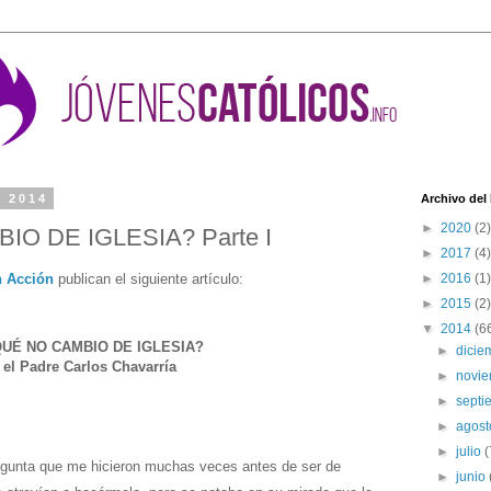
e 2014
Archivo del
►
2020
(2)
O DE IGLESIA? Parte I
►
2017
(4)
n Acción
publican el siguiente artículo:
►
2016
(1)
►
2015
(2)
▼
2014
(6
UÉ NO CAMBIO DE IGLESIA?
►
dici
 el Padre Carlos Chavarría
►
novi
►
sept
►
agos
►
julio
(
egunta que me hicieron muchas veces antes de ser de
►
junio