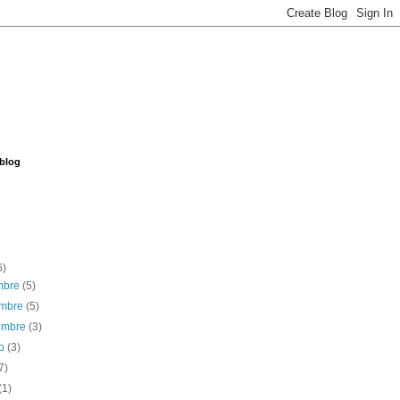
 blog
6)
embre
(5)
embre
(5)
iembre
(3)
to
(3)
7)
(1)