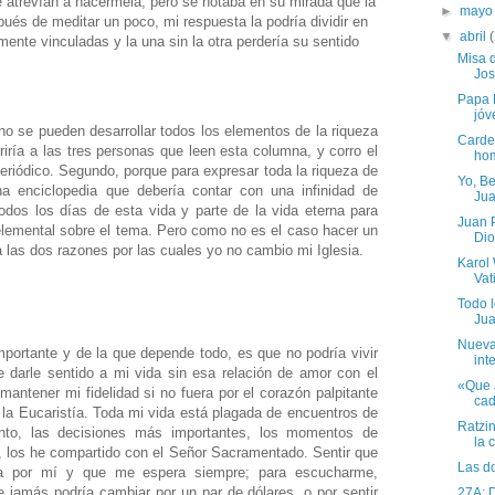
 atrevían a hacérmela, pero se notaba en su mirada que la
►
may
spués de meditar un poco, mi respuesta la podría dividir en
▼
abril
mente vinculadas y la una sin la otra perdería su sentido
Misa 
Jos
Papa F
jóv
no se pueden desarrollar todos los elementos de la riqueza
Carden
riría a las tres personas que leen esta columna, y corro el
hom
periódico. Segundo, porque para expresar toda la riqueza de
Yo, Be
una enciclopedia que debería contar con una infinidad de
Jua
todos los días de esta vida y parte de la vida eterna para
Juan P
lemental sobre el tema. Pero como no es el caso hacer un
Dio
a las dos razones por las cuales yo no cambio mi Iglesia.
Karol 
Vat
Todo 
Jua
Nueva 
portante y de la que depende todo, es que no podría vivir
int
e darle sentido a mi vida sin esa relación de amor con el
«Que J
ntener mi fidelidad si no fuera por el corazón palpitante
cad
la Eucaristía. Toda mi vida está plagada de encuentros de
Ratzi
to, las decisiones más importantes, los momentos de
la 
, los he compartido con el Señor Sacramentado. Sentir que
Las d
sa por mí y que me espera siempre; para escucharme,
jamás podría cambiar por un par de dólares, o por sentir
27A: D