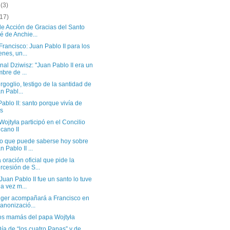
o
(3)
(17)
de Acción de Gracias del Santo
é de Anchie...
rancisco: Juan Pablo II para los
enes, un...
al Dziwisz: "Juan Pablo II era un
bre de ...
rgoglio, testigo de la santidad de
n Pabl...
ablo II: santo porque vivía de
s
Wojtyła participó en el Concilio
icano II
lo que puede saberse hoy sobre
n Pablo II ...
oración oficial que pide la
ercesión de S...
uan Pablo II fue un santo lo tuve
a vez m...
nger acompañará a Francisco en
canonizació...
os mamás del papa Wojtyła
ía de “los cuatro Papas” y de