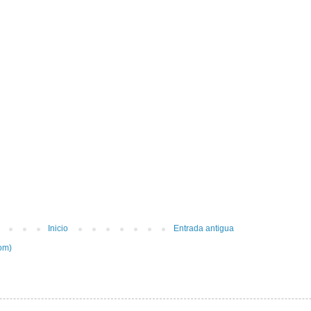
Inicio
Entrada antigua
om)