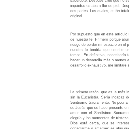
sacerdote. Después creo que no se
inquietud estaba a flor de piel. De
dos partes. Las cuales, están total
original.
Por supuesto que en este artículo 
de nuestra fe. Primero porque abur
riesgo de perder mi espacio en el 
nuestra fe tendría que escribir 
tomos. En definitiva, necesitaría 
hacer un desarrolla más o menos e
desarrollo exhaustivo, me limitare 
La primera razón, que es la más im
sin la Eucaristía. Sería incapaz d
Santísimo Sacramento. No podría ma
de Jesús que se hace presente en 
amor con el Santísimo Sacramen
alegría y los momentos de tristeza
Dios está cerca, que se intere
consolarme y amarme; es algo que 