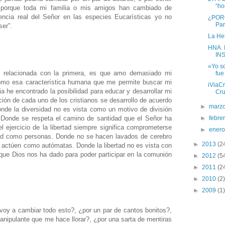
“ho
 porque toda mi familia o mis amigos han cambiado de
esencia real del Señor en las especies Eucarísticas yo no
¿POR
Par
ser”.
La He
HNA.
IN
«Yo so
 relacionada con la primera, es que amo demasiado mi
fue
 como esa característica humana que me permite buscar mi
iViaCr
sia he encontrado la posibilidad para educar y desarrollar mi
Cru
ción de cada uno de los cristianos se desarrollo de acuerdo
►
marz
nde la diversidad no es vista como un motivo de división
 Donde se respeta el camino de santidad que el Señor ha
►
febre
 ejercicio de la libertad siempre significa comprometerse
►
ener
itud como personas. Donde no se hacen lavados de cerebro
►
2013
(2
 actúen como autómatas. Donde la libertad no es vista con
ue Dios nos ha dado para poder participar en la comunión
►
2012
(5
►
2011
(2
►
2010
(2)
►
2009
(1)
oy a cambiar todo esto?, ¿por un par de cantos bonitos?,
anipulante que me hace llorar?, ¿por una sarta de mentiras