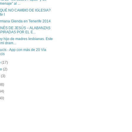
menaje” al ...
QUÉ NO CAMBIO DE IGLESIA?
te I
rmana Glenda en Tenerife 2014
 INÉS DE JESÚS – ALABANZAS
SPIRADAS POR EL E...
y hijo de madres lesbianas. Este
 mi dram...
ucis - App con más de 20 Vía
cis
o
(17)
ro
(2)
o
(3)
48)
44)
40)