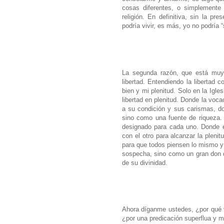
cosas diferentes, o simplemente
religión. En definitiva, sin la pr
podría vivir, es más, yo no podría “
La segunda razón, que está muy
libertad. Entendiendo la libertad
bien y mi plenitud. Solo en la Igle
libertad en plenitud. Donde la voca
a su condición y sus carismas, do
sino como una fuente de riqueza.
designado para cada uno. Donde el
con el otro para alcanzar la plen
para que todos piensen lo mismo y
sospecha, sino como un gran don q
de su divinidad.
Ahora díganme ustedes, ¿por qué v
¿por una predicación superflua y m