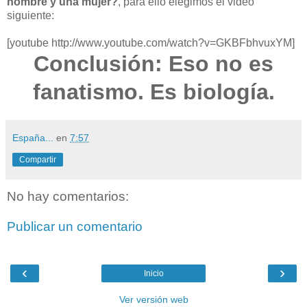
hombre y una mujer?
, para ello elegimos el video
siguiente:
[youtube http://www.youtube.com/watch?v=GKBFbhvuxYM]
Conclusión: Eso no es
fanatismo. Es biología.
España...
en
7:57
Compartir
No hay comentarios:
Publicar un comentario
‹
›
Inicio
Ver versión web