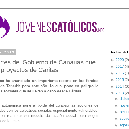
de 2013
Archivo del
►
2020
(2)
ortes del Gobierno de Canarias que
►
2017
(4)
 proyectos de Cáritas
►
2016
(1)
►
2015
(2)
se ha anunciado un importante recorte en los fondos
de Tenerife para este año, lo cual pone en peligro la
►
2014
(6
 sociales que se llevan a cabo desde Cáritas.
▼
2013
(2
►
dici
n autonómica pone al borde del colapso las acciones de
►
novi
bo con los colectivos sociales especialmente vulnerables,
►
octub
 en reafirmar su modelo de acción social para seguir
►
sept
 de la crisis.
►
agos