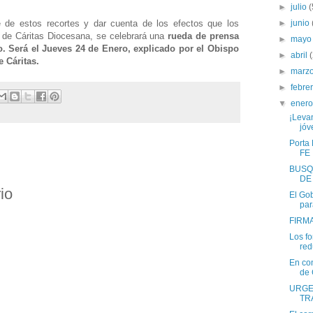
►
julio
(
►
junio
e de estos recortes y dar cuenta de los efectos que los
 de Cáritas Diocesana, se celebrará una
rueda de prensa
►
may
ro. Será el Jueves 24 de Enero, explicado por el Obispo
►
abril
e Cáritas.
►
marz
►
febre
▼
ener
¡Levan
jóv
Porta 
FE
BUSQ
DE
io
El Go
par
FIRMA
Los fo
red
En con
de 
URGEN
TR