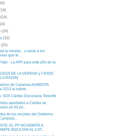
56)
(19)
o
(24)
(24)
o
(24)
ro
(32)
o
(25)
ta tu mirada... y verás a los
enes que te...
Fidei - La APP para este año de la
UEDA DE LA VERDAD y CRISIS
 LA RAZON
bierno de Canarias AUMENTA
a 2013 la subve...
: SOS Cáritas Diocesana Tenerife
ndos aportados a Cáritas se
ucen un 63 po...
tra de los recortes del Gobierno
Canarias...
TE: EL PP NO ADMITE A
AMITE INDULTAR AL CAT...