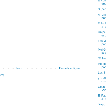
El cor
des
Super
Arran
nos
El lob
a la
Un per
esp
Las M
par
Mel G
la i
“El Ho
Izquie
por
Inicio
Entrada antigua
Las 8 
om)
¿Cuál
com
Coca-
«Vo
El Pa
a l
'Papi