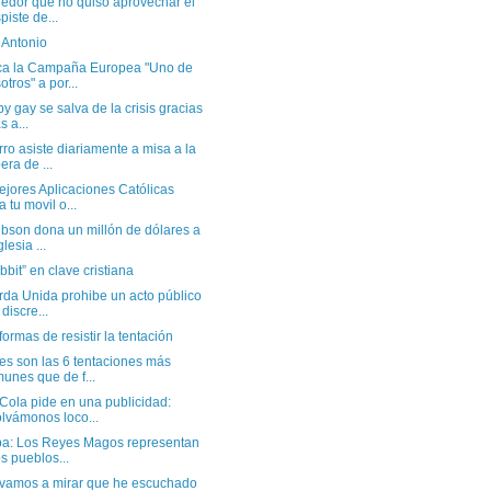
redor que no quiso aprovechar el
piste de...
 Antonio
ca la Campaña Europea "Uno de
otros" a por...
by gay se salva de la crisis gracias
s a...
ro asiste diariamente a misa a la
era de ...
ejores Aplicaciones Católicas
a tu movil o...
ibson dona un millón de dólares a
glesia ...
bbit” en clave cristiana
rda Unida prohibe un acto público
 discre...
formas de resistir la tentación
es son las 6 tentaciones más
unes que de f...
Cola pide en una publicidad:
lvámonos loco...
pa: Los Reyes Magos representan
os pueblos...
, vamos a mirar que he escuchado