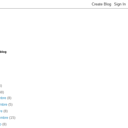
 blog
6)
48)
embre
(8)
embre
(5)
re
(8)
iembre
(15)
to
(8)